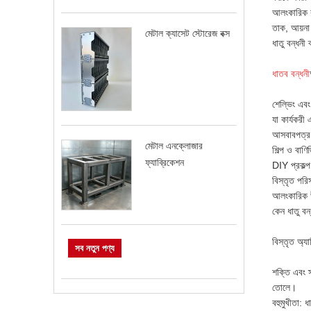
আলংকারিক ব
তাক, আয়না
মেটাল ক্যাসেট স্টোরেজ বক্স
ধাতু বন্ধনী 
ধাতব বন্ধনী
শেল্ভিং এবং
যা কার্যকরী 
আসবাবপত্র ন
মেটাল এনক্লোজার
শিল্প ও বাণি
ফ্যাব্রিকেশন
DIY প্রকল্প
বিস্তৃত পরি
আলংকারিক উচ
কেন ধাতু বন
বিস্তৃত অ্য
সব নতুন পণ্য
শক্তি এবং স
তোলে।
বহুমুখীতা: 