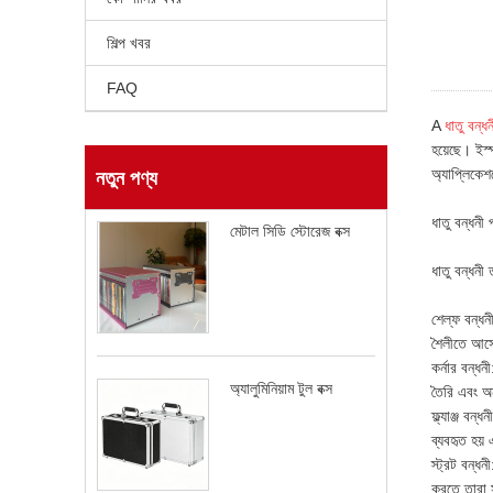
শিল্প খবর
FAQ
A
ধাতু বন্ধন
হয়েছে। ইস্
অ্যাপ্লিকে
নতুন পণ্য
ধাতু বন্ধনী 
মেটাল সিডি স্টোরেজ বক্স
ধাতু বন্ধনী
শেল্ফ বন্ধন
শৈলীতে আসে 
কর্নার বন্ধ
অ্যালুমিনিয়াম টুল বক্স
তৈরি এবং অন
ফ্ল্যাঞ্জ বন
ব্যবহৃত হয়
স্ট্রট বন্ধ
করতে তারা স