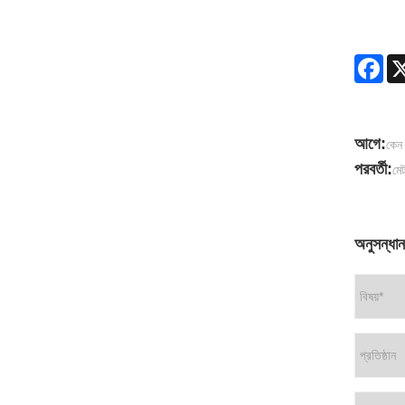
Fac
আগে:
কেন 
পরবর্তী:
মেট
অনুসন্ধান