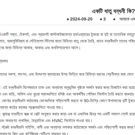
একটি ধাতু বন্ধনী কি?
●
2024-09-20
●
3
●
আমাকে একটি
ী
একটি শক্ত, টেকসই, এবং প্রায়শই কাস্টমাইজযোগ্য হার্ডওয়্যারের টুকরো যা দুই বা ততোধিক বস্
পাত, অ্যালুমিনিয়াম বা স্টেইনলেস স্টিলের মতো বিভিন্ন ধাতু থেকে তৈরি, ধাতব বন্ধনীগুলি তাদের শক
শনের জন্য বিভিন্ন আকার, আকার এবং কনফিগারেশনে আসে।
প্রকার
 তাদের নকশা, ফাংশন, এবং উদ্দেশ্যে ব্যবহারের উপর ভিত্তি করে বিভিন্ন ধরনের শ্রেণীবদ্ধ করা যেতে 
ী: এই বন্ধনীগুলি বিশেষভাবে তাক এবং অন্যান্য অনুভূমিক পৃষ্ঠকে সমর্থন করার জন্য ডিজাইন করা হ
এবং বাড়ি, অফিস এবং খুচরা স্থানগুলিতে বলিষ্ঠ এবং আকর্ষণীয় শেল্ভিং সিস্টেম তৈরি করতে ব্যবহা
নী: কোণার বন্ধনীগুলি কাঠামোর কোণগুলিকে শক্তিশালী করতে বা 90-ডিগ্রি কোণে উপাদানের দুটি টুক
্যান্য কাঠের কাজের প্রকল্পগুলিতে পাওয়া যায়।
্ধনী: ফ্ল্যাঞ্জ বন্ধনীতে স্ক্রু বা বোল্ট সংযুক্ত করার জন্য এক বা একাধিক ছিদ্র সহ একটি সমতল প্লেট রয
 এবং সাধারণত প্লাম্বিং, বৈদ্যুতিক এবং HVAC সিস্টেমে পাওয়া যায়।
নী: স্ট্রুট বন্ধনীগুলি পাইপিং, নালী এবং অন্যান্য নলাকার কাঠামোকে সমর্থন এবং শক্তিশালী করার জন্
াধারণত শিল্প এবং বাণিজ্যিক সেটিংসে ব্যবহৃত হয়।