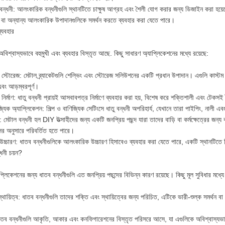
ন্ধনী: আলংকারিক বন্ধনীগুলি স্থানটিতে চাক্ষুষ আগ্রহ এবং শৈলী যোগ করার জন্য ডিজাইন করা হয়
 বা অন্যান্য আলংকারিক উপাদানগুলিকে সমর্থন করতে ব্যবহার করা যেতে পারে।
ব্যবহার
অবিশ্বাস্যভাবে বহুমুখী এবং ব্যবহার বিস্তৃত আছে. কিছু সাধারণ অ্যাপ্লিকেশনের মধ্যে রয়েছে:
 স্টোরেজ: মেটাল ব্র্যাকেটগুলি শেল্ভিং এবং স্টোরেজ সলিউশনের একটি প্রধান উপাদান। এগুলি কাস্ট
এবং আড়ম্বরপূর্ণ।
ির্মাণ: ধাতু বন্ধনী প্রায়ই আসবাবপত্র নির্মাণে ব্যবহার করা হয়, বিশেষ করে শক্তিশালী এবং টেকসই 
জ্যিক অ্যাপ্লিকেশন: শিল্প ও বাণিজ্যিক সেটিংসে ধাতু বন্ধনী অপরিহার্য, যেখানে তারা পাইপিং, নালী এবং
: মেটাল বন্ধনী হল DIY উত্সাহীদের জন্য একটি জনপ্রিয় পছন্দ যারা তাদের বাড়ি বা কর্মক্ষেত্রের জন্
সর অনুসারে পরিবর্তিত হতে পারে।
্চারণ: ধাতব বন্ধনীগুলিকে আলংকারিক উচ্চারণ হিসাবেও ব্যবহার করা যেতে পারে, একটি স্থানটিতে শ
্ধনী চয়ন?
াপ্লিকেশনের জন্য ধাতব বন্ধনীগুলি এত জনপ্রিয় পছন্দের বিভিন্ন কারণ রয়েছে। কিছু মূল সুবিধার মধ্যে
্থায়িত্ব: ধাতব বন্ধনীগুলি তাদের শক্তি এবং স্থায়িত্বের জন্য পরিচিত, এটিকে ভারী-শুল্ক সমর্থন ব
ধাতব বন্ধনীগুলি আকৃতি, আকার এবং কনফিগারেশনের বিস্তৃত পরিসরে আসে, যা এগুলিকে অবিশ্বাস্যভাবে