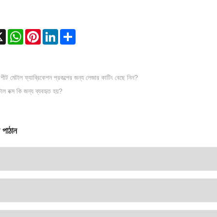
ebook
X
WhatsApp
Pinterest
LinkedIn
Share
শীট মেটাল ফ্যাব্রিকেশন প্রকল্পের জন্য লেজার কাটিং বেছে নিন?
াল বক্স কি জন্য ব্যবহৃত হয়?
 পাঠান