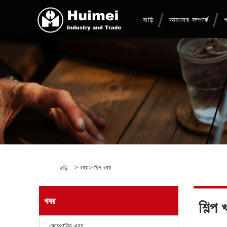
বাড়ি
আমাদের সম্পর্কে
প
>
খবর
>
শিল্প খবর
বাড়ি
খবর
শিল্প 
কোম্পানির খবর