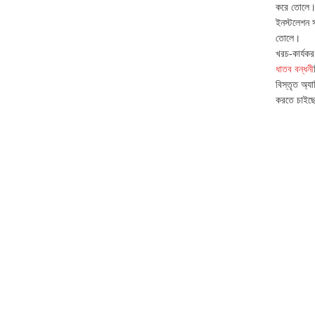
করে তোলে
ইনস্টলেশন স
তোলে।
খরচ-কার্যকর:
ধাতব বন্ধনী
বিস্তৃত অ্
করতে চাইছেন