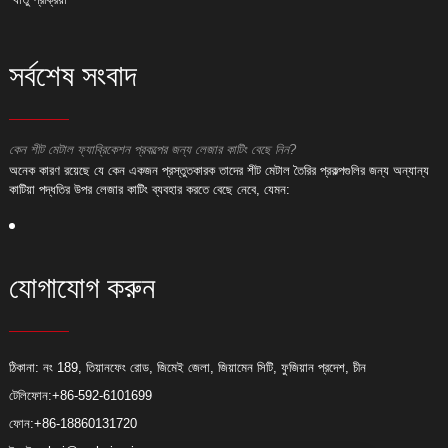
সর্বশেষ সংবাদ
কেন শীট মেটাল ফ্যাব্রিকেশন প্রকল্পের জন্য লেজার কাটিং বেছে নিন?
ক
অনেক কারণ রয়েছে যে কেন একজন প্রস্তুতকারক তাদের শীট মেটাল তৈরির প্রকল্পগুলির জন্য অন্যান্য
অ
কাটিয়া পদ্ধতির উপর লেজার কাটিং ব্যবহার করতে বেছে নেবে, যেমন:
ক
যোগাযোগ করুন
ঠিকানা: নং 189, তিয়ানফেং রোড, জিমেই জেলা, জিয়ামেন সিটি, ফুজিয়ান প্রদেশ, চীন
টেলিফোন:
+86-592-6101699
ফোন:
+86-18860131720