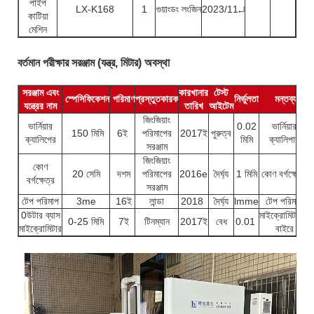
পাইপ
LX-K168
1
গুয়াংডং লংজিন
2023/11↵
কাটিয়া
মেশিন
বর্তমান পরীক্ষার সরঞ্জাম (যন্ত্র, মিটার) অবস্থা
সরঞ্জাম এবং
কারখানার
টেস্ট
স্পেসিফিকেশন
পরিমাণ
প্রস্তুতকারক
নির্ভুলতা
মন্তব্য
যন্ত্রের নাম
তারিখ
আইটেম
জিংজিয়াং
ভার্নিয়ার
0.02
ভার্নিয়ার
150 মিমি
6ই
পরিমাপের
2017ই
পুরুত্ব
ক্যালিপের
মিমি
ক্যালিপার
সরঞ্জাম
জিংজিয়াং
কোণ
20 সেমি
দশম
পরিমাপের
2016e
দৈর্ঘ্য
1 মিমি
কোণ বর্গক্ষেত্র
বর্গক্ষেত্র
সরঞ্জাম
টেপ পরিমাপ
3me
16ই
লান্ডা
2018
দৈর্ঘ্য
lmme
টেপ পরিমাপ
0উটার ব্যাস
মাইক্রোমিটারের
0-25 মিমি
7ই
টিনম্যান
2017ই
বেধ
0.01
মাইক্রোমিটার
বাইরে