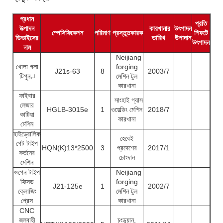
প্রধান
প্রতি
উত্পাদন
কারখানার
উৎপাদন
অপার
স্পেসিফিকেশন
পরিমাণ
প্রস্তুতকারক
শিফটে
ডিভাইসের
তারিখ
উপাদান
সংখ
উৎপাদন
নাম
Neijiang
খোলা গলা
forging
J21s-63
8
2003/7
টিপুন↵
মেশিন টুল
কারখানা
ফাইবার
সাংহাই গ্যাস
লেজার
HGLB-3015e
1
ওয়েল্ডিং মেশিন
2018/7
কাটিয়া
কারখানা
মেশিন
হাইড্রোলিক
হেবেই
গেট টাইপ
HQN(K)13*2500
3
প্রদেশের
2017/1
কর্তনের
চোংদান
মেশিন
ওপেন টাইপ
Neijiang
ফিক্সড
forging
J21-125e
1
2002/7
ক্লোজিং
মেশিন টুল
প্রেস
কারখানা
CNC
জলবাহী
চংডুয়ান,