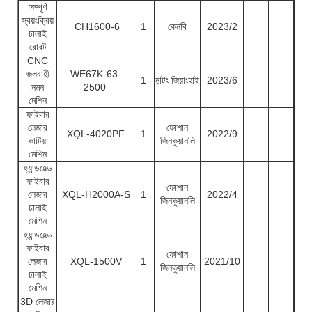
সম্পূর্ণ
স্বয়ংক্রিয়
CH1600-6
1
কেনবি
2023/2
ঢালাই
রোবট
CNC
জলবাহী
WE67K-63-
1
নান্টং জিয়াংহাই
2023/6
নমন
2500
মেশিন
ফাইবার
লেজার
ফোশান
XQL-4020PF
1
2022/9
কাটিয়া
জিনকুয়ানলি
মেশিন
হ্যান্ডহেল্ড
ফাইবার
ফোশান
লেজার
XQL-H2000A-S
1
2022/4
জিনকুয়ানলি
ঢালাই
মেশিন
হ্যান্ডহেল্ড
ফাইবার
ফোশান
লেজার
XQL-1500V
1
2021/10
জিনকুয়ানলি
ঢালাই
মেশিন
3D লেজার