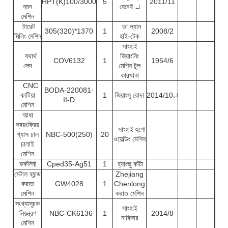
HPT(K)100/3000
5
2011/11
নমন
হেবেই ↵
মেশিন
টারেট
ডা ল্যান
305(320)*1370
1
2008/2
মিলিং মেশিন
হাই-টেক
সাংহাই
যথার্থ
জিয়াংনিং
COV6132
1
1954/6
লেদ
মেশিন টুল
কারখানা
CNC
BODA-220081-
কাটিয়া
1
জিয়াংসু বোদা
2014/10↵
II-D
মেশিন
আধা
স্বয়ংক্রিয়
সাংহাই হুগো
গ্যাস ঢাল
NBC-500(250)
20
ওয়েল্ডিং মেশিন
ঢালাই
মেশিন
ফর্কলিফ্ট
Cped35-Ag51
1
হ্যাংজু কাঁটা
মেটাল ব্যান্ড
Zhejiang
করাত
GW4028
1
Chenlong
মেশিন
করাত মেশিন
সংখ্যাসূচক
সাংহাই
নিয়ন্ত্রণ
NBC-CK6136
1
2014/8
নাবিঙ্গার
মেশিন