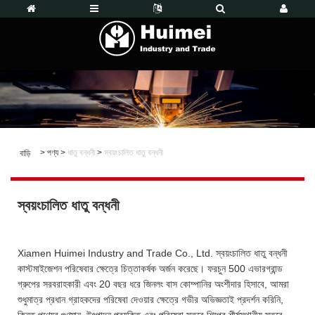
>
পণ্য
>
ধাতু বন্ধনী
>
স্বয়ংচালিত ধাতু বন্ধনী
বাড়ি
স্বয়ংচালিত ধাতু বন্ধনী
Xiamen Huimei Industry and Trade Co., Ltd. স্বয়ংচালিত ধাতু বন্ধনী
কাস্টমাইজেশন পরিষেবার ক্ষেত্রে চিত্তাকর্ষক অর্জন করেছে। ফরচুন 500 এভারগ্রান্ড
গ্রুপের সরবরাহকারী এবং 20 বছর ধরে জিনলং বাস কোম্পানির অংশীদার হিসাবে, আমরা
শুধুমাত্র প্রধান গ্রাহকদের পরিষেবা দেওয়ার ক্ষেত্রে গভীর অভিজ্ঞতাই প্রদর্শন করিনি,
কিন্তু পণ্যের গুণমান, উৎপাদন প্রযুক্তি এবং পরিষেবা স্তরে শিল্পের শীর্ষস্থানীয় স্তরে