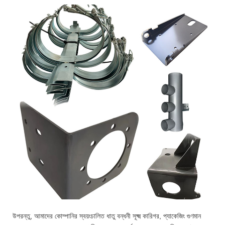
উপরন্তু, আমাদের কোম্পানির স্বয়ংচালিত ধাতু বন্ধনী সূক্ষ্ম কারিগর, প্যাকেজিং গুণমান