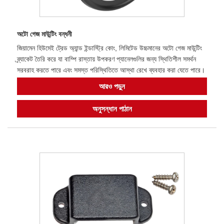
অটো গেজ মাউন্টিং বন্ধনী
জিয়ামেন হিউমেই ট্রেড অ্যান্ড ইন্ডাস্ট্রি কোং, লিমিটেড উচ্চমানের অটো গেজ মাউন্টিং
ব্র্যাকেট তৈরি করে যা বাম্পি রাস্তায় উপকরণ প্যানেলগুলির জন্য স্থিতিশীল সমর্থন
সরবরাহ করতে পারে এবং সমস্ত পরিস্থিতিতে আস্থা রেখে ব্যবহার করা যেতে পারে।
আরও পড়ুন
অনুসন্ধান পাঠান