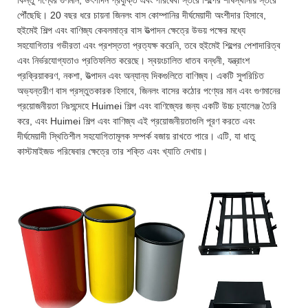
পৌঁছেছি। 20 বছর ধরে চায়না জিনলং বাস কোম্পানির দীর্ঘমেয়াদী অংশীদার হিসাবে,
হুইমেই শিল্প এবং বাণিজ্য কেবলমাত্র বাস উত্পাদন ক্ষেত্রে উভয় পক্ষের মধ্যে
সহযোগিতার গভীরতা এবং প্রশস্ততা প্রত্যক্ষ করেনি, তবে হুইমেই শিল্পের পেশাদারিত্ব
এবং নির্ভরযোগ্যতাও প্রতিফলিত করেছে। স্বয়ংচালিত ধাতব বন্ধনী, যন্ত্রাংশ
প্রক্রিয়াকরণ, নকশা, উত্পাদন এবং অন্যান্য দিকগুলিতে বাণিজ্য। একটি সুপরিচিত
অভ্যন্তরীণ বাস প্রস্তুতকারক হিসাবে, জিনলং বাসের কঠোর পণ্যের মান এবং গুণমানের
প্রয়োজনীয়তা নিঃসন্দেহে Huimei শিল্প এবং বাণিজ্যের জন্য একটি উচ্চ চ্যালেঞ্জ তৈরি
করে, এবং Huimei শিল্প এবং বাণিজ্য এই প্রয়োজনীয়তাগুলি পূরণ করতে এবং
দীর্ঘমেয়াদী স্থিতিশীল সহযোগিতামূলক সম্পর্ক বজায় রাখতে পারে। এটি, যা ধাতু
কাস্টমাইজড পরিষেবার ক্ষেত্রে তার শক্তি এবং খ্যাতি দেখায়।