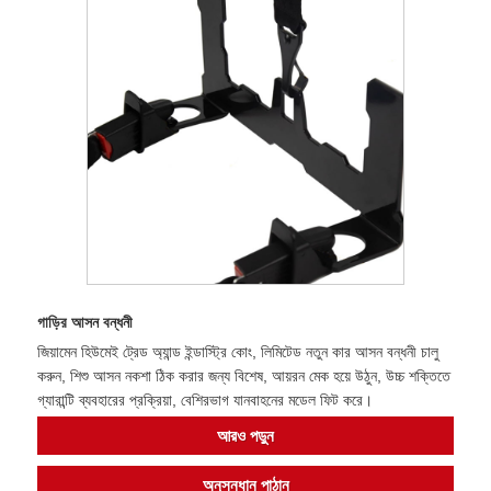
গাড়ির আসন বন্ধনী
জিয়ামেন হিউমেই ট্রেড অ্যান্ড ইন্ডাস্ট্রি কোং, লিমিটেড নতুন কার আসন বন্ধনী চালু
করুন, শিশু আসন নকশা ঠিক করার জন্য বিশেষ, আয়রন মেক হয়ে উঠুন, উচ্চ শক্তিতে
গ্যারান্টি ব্যবহারের প্রক্রিয়া, বেশিরভাগ যানবাহনের মডেল ফিট করে।
আরও পড়ুন
অনুসন্ধান পাঠান