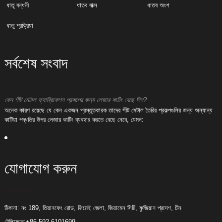
ধাতু বন্ধনী
ধাতব বাক্স
ধাতব অংশ
ধাতু প্রক্রিয়া
সর্বশেষ সংবাদ
কেন শীট মেটাল ফ্যাব্রিকেশন প্রকল্পের জন্য লেজার কাটিং বেছে নিন?
ক
অনেক কারণ রয়েছে যে কেন একজন প্রস্তুতকারক তাদের শীট মেটাল তৈরির প্রকল্পগুলির জন্য অন্যান্য
অ
কাটিয়া পদ্ধতির উপর লেজার কাটিং ব্যবহার করতে বেছে নেবে, যেমন:
ক
যোগাযোগ করুন
ঠিকানা: নং 189, তিয়ানফেং রোড, জিমেই জেলা, জিয়ামেন সিটি, ফুজিয়ান প্রদেশ, চীন
টেলিফোন:
+86-592-6101699