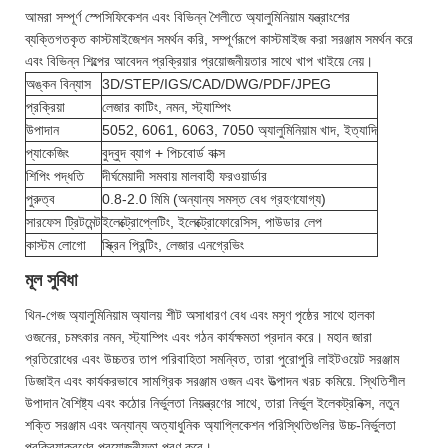
আমরা সম্পূর্ণ স্পেসিফিকেশন এবং বিভিন্ন শৈলীতে অ্যালুমিনিয়াম যন্ত্রাংশের
ব্যক্তিগতকৃত কাস্টমাইজেশন সমর্থন করি, সম্পূর্ণরূপে কাস্টমাইজ করা সরঞ্জাম সমর্থন করে
এবং বিভিন্ন শিল্পের আবেদন প্রক্রিয়ার প্রয়োজনীয়তার সাথে খাপ খাইয়ে নেয়।
অঙ্কন বিন্যাস
3D/STEP/IGS/CAD/DWG/PDF/JPEG
প্রক্রিয়া
লেজার কাটিং, নমন, স্ট্যাম্পিং
উপাদান
5052, 6061, 6063, 7050 অ্যালুমিনিয়াম খাদ, ইত্যাদি
প্যাকেজিং
বুদ্বুদ ব্যাগ + পিচবোর্ড বাক্স
শিপিং পদ্ধতি
দীর্ঘমেয়াদী সমবায় মালবাহী ফরওয়ার্ডার
পুরুত্ব
0.8-2.0 মিমি (অন্যান্য সমস্ত বেধ গ্রহণযোগ্য)
সারফেস ট্রিটমেন্ট
ইলেক্ট্রোপ্লেটিং, ইলেক্ট্রোফোরেসিস, পাউডার লেপ
কাস্টম লোগো
স্ক্রিন প্রিন্টিং, লেজার এনগ্রেভিং
মূল সুবিধা
থিন-গেজ অ্যালুমিনিয়াম অ্যালয় শীট অসাধারণ বেধ এবং মসৃণ পৃষ্ঠের সাথে হালকা
ওজনের, চমৎকার নমন, স্ট্যাম্পিং এবং গঠন কার্যক্ষমতা প্রদান করে। মহান জারা
প্রতিরোধের এবং উচ্চতর তাপ পরিবাহিতা সমন্বিত, তারা পুরোপুরি লাইটওয়েট সরঞ্জাম
ডিজাইন এবং কার্যকরভাবে সামগ্রিক সরঞ্জাম ওজন এবং উত্পাদন খরচ কমিয়ে. স্থিতিশীল
উপাদান বৈশিষ্ট্য এবং কঠোর নির্ভুলতা নিয়ন্ত্রণের সাথে, তারা নির্ভুল ইলেকট্রনিক্স, নতুন
শক্তি সরঞ্জাম এবং অন্যান্য অত্যাধুনিক অ্যাপ্লিকেশন পরিস্থিতিগুলির উচ্চ-নির্ভুলতা
প্রক্রিয়াকরণের প্রয়োজনীয়তা পূরণ করে।