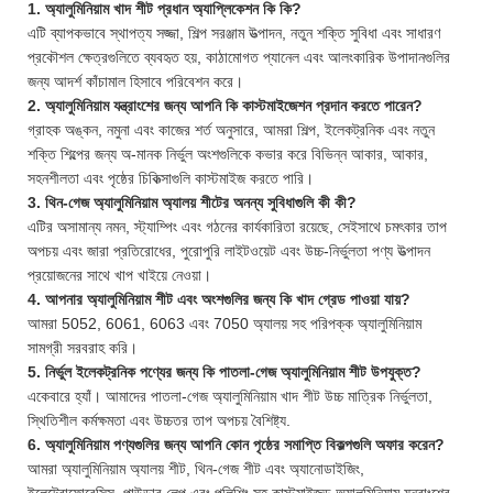
1. অ্যালুমিনিয়াম খাদ শীট প্রধান অ্যাপ্লিকেশন কি কি?
এটি ব্যাপকভাবে স্থাপত্য সজ্জা, শিল্প সরঞ্জাম উত্পাদন, নতুন শক্তি সুবিধা এবং সাধারণ
প্রকৌশল ক্ষেত্রগুলিতে ব্যবহৃত হয়, কাঠামোগত প্যানেল এবং আলংকারিক উপাদানগুলির
জন্য আদর্শ কাঁচামাল হিসাবে পরিবেশন করে।
2. অ্যালুমিনিয়াম যন্ত্রাংশের জন্য আপনি কি কাস্টমাইজেশন প্রদান করতে পারেন?
গ্রাহক অঙ্কন, নমুনা এবং কাজের শর্ত অনুসারে, আমরা শিল্প, ইলেকট্রনিক এবং নতুন
শক্তি শিল্পের জন্য অ-মানক নির্ভুল অংশগুলিকে কভার করে বিভিন্ন আকার, আকার,
সহনশীলতা এবং পৃষ্ঠের চিকিত্সাগুলি কাস্টমাইজ করতে পারি।
3. থিন-গেজ অ্যালুমিনিয়াম অ্যালয় শীটের অনন্য সুবিধাগুলি কী কী?
এটির অসামান্য নমন, স্ট্যাম্পিং এবং গঠনের কার্যকারিতা রয়েছে, সেইসাথে চমৎকার তাপ
অপচয় এবং জারা প্রতিরোধের, পুরোপুরি লাইটওয়েট এবং উচ্চ-নির্ভুলতা পণ্য উত্পাদন
প্রয়োজনের সাথে খাপ খাইয়ে নেওয়া।
4. আপনার অ্যালুমিনিয়াম শীট এবং অংশগুলির জন্য কি খাদ গ্রেড পাওয়া যায়?
আমরা 5052, 6061, 6063 এবং 7050 অ্যালয় সহ পরিপক্ক অ্যালুমিনিয়াম
সামগ্রী সরবরাহ করি।
5. নির্ভুল ইলেকট্রনিক পণ্যের জন্য কি পাতলা-গেজ অ্যালুমিনিয়াম শীট উপযুক্ত?
একেবারে হ্যাঁ। আমাদের পাতলা-গেজ অ্যালুমিনিয়াম খাদ শীট উচ্চ মাত্রিক নির্ভুলতা,
স্থিতিশীল কর্মক্ষমতা এবং উচ্চতর তাপ অপচয় বৈশিষ্ট্য.
6. অ্যালুমিনিয়াম পণ্যগুলির জন্য আপনি কোন পৃষ্ঠের সমাপ্তি বিকল্পগুলি অফার করেন?
আমরা অ্যালুমিনিয়াম অ্যালয় শীট, থিন-গেজ শীট এবং অ্যানোডাইজিং,
ইলেক্ট্রোফোরেসিস, পাউডার লেপ এবং পলিশিং সহ কাস্টমাইজড অ্যালুমিনিয়াম যন্ত্রাংশের