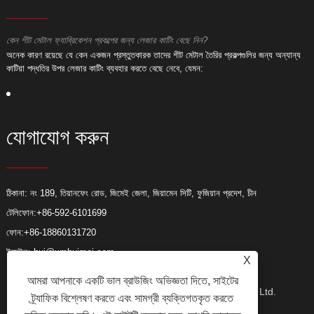
কেন শীট মেটাল ফ্যাব্রিকেশন প্রকল্পের জন্য লেজার কাটিং বেছে নিন?
ক
অনেক কারণ রয়েছে যে কেন একজন প্রস্তুতকারক তাদের শীট মেটাল তৈরির প্রকল্পগুলির জন্য অন্যান্য
অ
কাটিয়া পদ্ধতির উপর লেজার কাটিং ব্যবহার করতে বেছে নেবে, যেমন:
ক
যোগাযোগ করুন
ঠিকানা: নং 189, তিয়ানফেং রোড, জিমেই জেলা, জিয়ামেন সিটি, ফুজিয়ান প্রদেশ, চীন
টেলিফোন:
+86-592-6101699
ফোন:
+86-18860131720
ইমেইল:
hui@xmhuimei.com
X
আমরা আপনাকে একটি ভাল ব্রাউজিং অভিজ্ঞতা দিতে, সাইটের
কপিরাইট © 2024 Xiamen Huimei Industry and Trade Co., Ltd.
ট্র্যাফিক বিশ্লেষণ করতে এবং সামগ্রী ব্যক্তিগতকৃত করতে