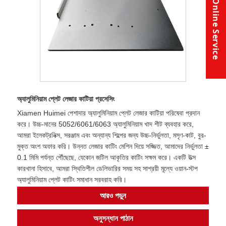
Online Service
অ্যালুমিনিয়াম প্লেট লেজার কাটিয়া প্রসেসিং
Xiamen Huimei পেশাদার অ্যালুমিনিয়াম প্লেট লেজার কাটিয়া পরিষেবা প্রদান
করে। উচ্চ-মানের 5052/6061/6063 অ্যালুমিনিয়াম খাদ শীট ব্যবহার করে,
আমরা ইলেকট্রনিক্স, সরঞ্জাম এবং অন্যান্য শিল্পের জন্য উচ্চ-নির্ভুলতা, মসৃণ-কাট, বুর-
মুক্ত অংশ অফার করি। উন্নত লেজার কাটিং মেশিন দিয়ে সজ্জিত, আমাদের নির্ভুলতা ±
0.1 মিমি পর্যন্ত পৌঁছেছে, যেকোন জটিল আকৃতির কাটিং সক্ষম করে। একটি উত্স
কারখানা হিসাবে, আমরা স্থিতিশীল ডেলিভারির সময় সহ সাশ্রয়ী মূল্যে ওয়ান-স্টপ
অ্যালুমিনিয়াম প্লেট কাটিং সমাধান সরবরাহ করি।
আরও পড়ুন
অনুসন্ধান পাঠান