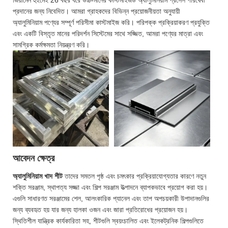
প্রদানের জন্য নিবেদিত। আমরা গ্রাহকদের বিভিন্ন প্রয়োজনীয়তা অনুযায়ী
অ্যালুমিনিয়াম পণ্যের সম্পূর্ণ পরিসীমা কাস্টমাইজ করি। পরিপক্ক প্রক্রিয়াকরণ প্রযুক্তি
এবং একটি বিস্তৃত মানের পরিদর্শন সিস্টেমের সাথে সজ্জিত, আমরা পণ্যের মাত্রা এবং
সামগ্রিক কর্মক্ষমতা নিয়ন্ত্রণ করি।
আবেদন ক্ষেত্র
অ্যালুমিনিয়াম খাদ শীট
তাদের সমতল পৃষ্ঠ এবং চমৎকার প্রক্রিয়াযোগ্যতার কারণে নতুন
শক্তি সরঞ্জাম, স্থাপত্য সজ্জা এবং শিল্প সরঞ্জাম উত্পাদনে ব্যাপকভাবে প্রয়োগ করা হয়।
এগুলি সাধারণত সরঞ্জামের শেল, আলংকারিক প্যানেল এবং তাপ অপচয়কারী উপাদানগুলির
জন্য ব্যবহৃত হয় যার জন্য হালকা ওজন এবং জারা প্রতিরোধের প্রয়োজন হয়।
স্থিতিশীল যান্ত্রিক কার্যকারিতা সহ, শীটগুলি স্বয়ংচালিত এবং ইলেকট্রনিক শিল্পগুলিতে