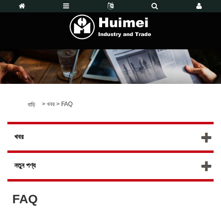
>
খবর
>
FAQ
বাড়ি
খবর
নতুন পণ্য
FAQ