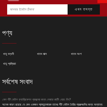
পণ্য
ধাতু বন্ধনী
ধাতব বাক্স
ধাতব অংশ
ধাতু প্রক্রিয়া
সর্বশেষ সংবাদ
কেন শীট মেটাল ফ্যাব্রিকেশন প্রকল্পের জন্য লেজার কাটিং বেছে নিন?
ক
অনেক কারণ রয়েছে যে কেন একজন প্রস্তুতকারক তাদের শীট মেটাল তৈরির প্রকল্পগুলির জন্য অন্যান্য
অ