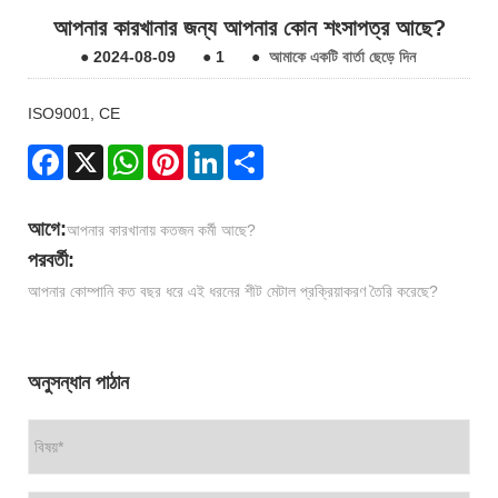
আপনার কারখানার জন্য আপনার কোন শংসাপত্র আছে?
●
2024-08-09
●
1
●
আমাকে একটি বার্তা ছেড়ে দিন
ISO9001, CE
Facebook
X
WhatsApp
Pinterest
LinkedIn
Share
আগে:
আপনার কারখানায় কতজন কর্মী আছে?
পরবর্তী:
আপনার কোম্পানি কত বছর ধরে এই ধরনের শীট মেটাল প্রক্রিয়াকরণ তৈরি করেছে?
অনুসন্ধান পাঠান