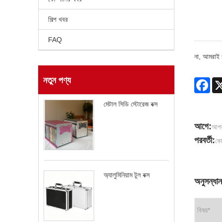
শিল্প খবর
FAQ
না, আমরাই প
নতুন পণ্য
Fac
মেটাল সিডি স্টোরেজ বক্স
আগে:
আপন
পরবর্তী:
কো
অ্যালুমিনিয়াম টুল বক্স
অনুসন্ধান