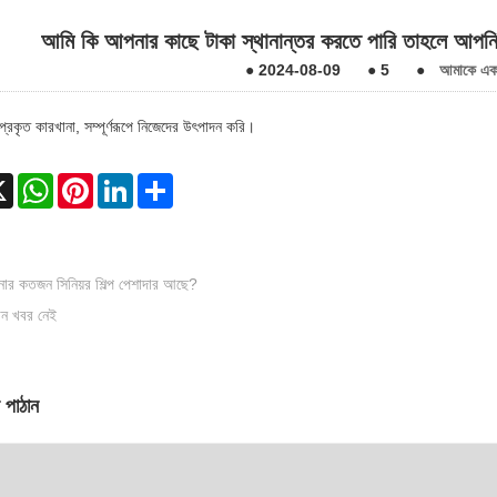
আমি কি আপনার কাছে টাকা স্থানান্তর করতে পারি তাহলে আপনি 
●
2024-08-09
●
5
●
আমাকে একটি
্রকৃত কারখানা, সম্পূর্ণরূপে নিজেদের উৎপাদন করি।
ebook
X
WhatsApp
Pinterest
LinkedIn
Share
ার কতজন সিনিয়র শিল্প পেশাদার আছে?
ন খবর নেই
 পাঠান