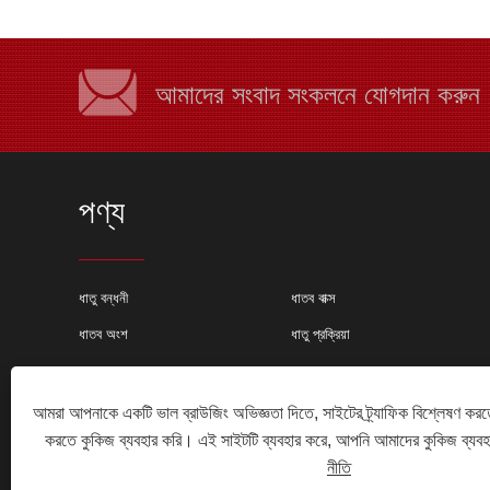
আমাদের সংবাদ সংকলনে যোগদান করুন
পণ্য
কেন শীট মেটাল ফ্যাব্রিক
ধাতু বন্ধনী
ধাতব বাক্স
বেছে নিন?
ধাতব অংশ
ধাতু প্রক্রিয়া
অনেক কারণ রয়েছে যে ক
শীট মেটাল তৈরির প্রকল্পগু
পদ্ধতির উপর লেজার কাটি
যেমন:
আমরা আপনাকে একটি ভাল ব্রাউজিং অভিজ্ঞতা দিতে, সাইটের ট্র্যাফিক বিশ্লেষণ করত
করতে কুকিজ ব্যবহার করি। এই সাইটটি ব্যবহার করে, আপনি আমাদের কুকিজ ব্যব
নীতি
কপিরাইট © 2024 Xiamen Huimei Industry and Trade Co., Ltd. সর্ব