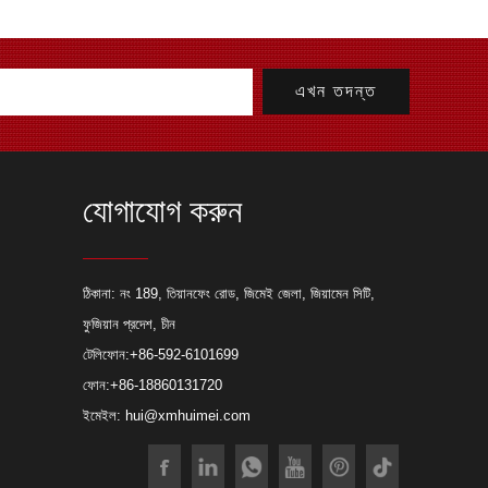
যোগাযোগ করুন
যাব্রিকেশন প্রকল্পের জন্য লেজার কাটিং
ঠিকানা: নং 189, তিয়ানফেং রোড, জিমেই জেলা, জিয়ামেন সিটি,
ফুজিয়ান প্রদেশ, চীন
ছে যে কেন একজন প্রস্তুতকারক তাদের
টেলিফোন:
+86-592-6101699
্রকল্পগুলির জন্য অন্যান্য কাটিয়া
ার কাটিং ব্যবহার করতে বেছে নেবে,
ফোন:
+86-18860131720
ইমেইল:
hui@xmhuimei.com