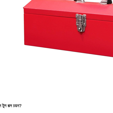
 টুল বক্স চয়ন?