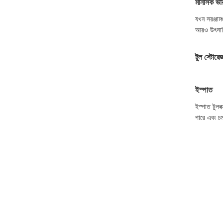
মানসিক ভার
যখন সরঞ্জাম
আরও উৎসা
টুল স্টোর
ইস্পাত
ইস্পাত টুলব
পারে এবং চ