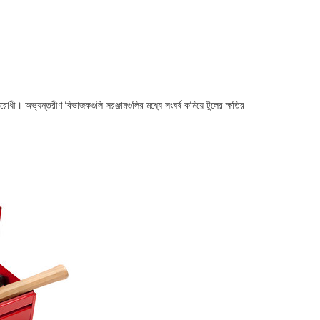
িরোধী। অভ্যন্তরীণ বিভাজকগুলি সরঞ্জামগুলির মধ্যে সংঘর্ষ কমিয়ে টুলের ক্ষতির