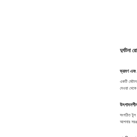
দুর্ঘটনা 
ভ্রমণ এবং দ
একটি মেটাল ট
দেওয়া থেকে
উৎপাদনশীল
সংগঠিত টুল স
আপনার সরঞ্