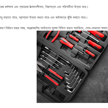
টোরেজ কর্মশালা এবং গ্যারেজে উত্পাদনশীলতা, নিরাপত্তা এবং পরিপাটিতা উন্নত করে।
য়ু বাড়াতে পারে, প্রাপ্যতা উন্নত করতে পারে এবং কর্মক্ষেত্রে ঝুঁকি কমাতে পারে।
রণ নির্বাচন করার সময়, সরঞ্জামগুলির সর্বোত্তম সুরক্ষা নিশ্চিত করতে স্থায়িত্ব, লোড-ভারবহন ক্ষ