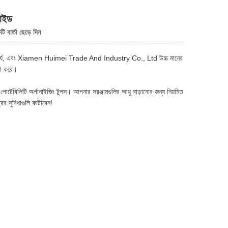
গাইড
 বার্তা ছেড়ে দিন
েজ অপরিহার্য, এবং Xiamen Huimei Trade And Industry Co., Ltd উচ্চ মানের
্ষা করে।
 পোর্টেবিলিটি অর্গানাইজিং টুলস। আপনার সরঞ্জামগুলির আয়ু বাড়ানোর জন্য নিয়মিত
ের সুবিধাগুলি কাটাবেন!