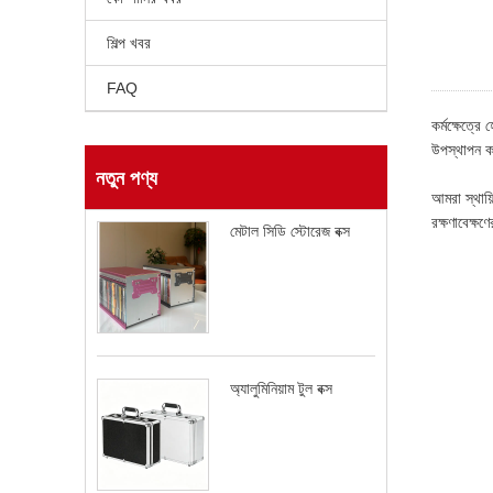
শিল্প খবর
FAQ
কর্মক্ষেত্
উপস্থাপন ক
নতুন পণ্য
আমরা স্থায়
রক্ষণাবেক্ষ
মেটাল সিডি স্টোরেজ বক্স
অ্যালুমিনিয়াম টুল বক্স