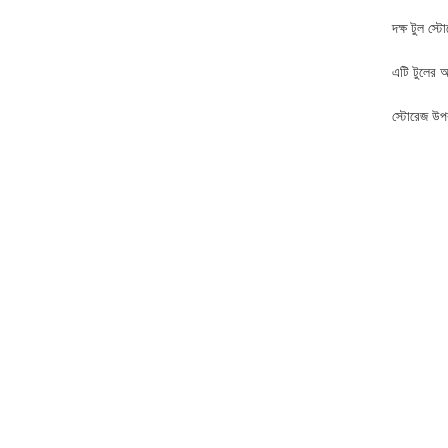
দক্ষ টুল স্
এটি টুলের আ
স্টোরেজ উপক