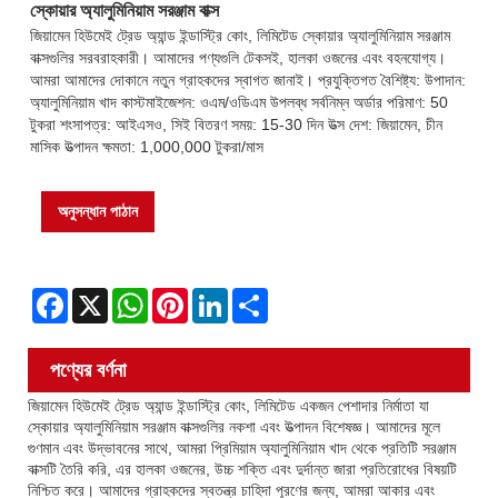
স্কোয়ার অ্যালুমিনিয়াম সরঞ্জাম বাক্স
জিয়ামেন হিউমেই ট্রেড অ্যান্ড ইন্ডাস্ট্রি কোং, লিমিটেড স্কোয়ার অ্যালুমিনিয়াম সরঞ্জাম
বাক্সগুলির সরবরাহকারী। আমাদের পণ্যগুলি টেকসই, হালকা ওজনের এবং বহনযোগ্য।
আমরা আমাদের দোকানে নতুন গ্রাহকদের স্বাগত জানাই। প্রযুক্তিগত বৈশিষ্ট্য: উপাদান:
অ্যালুমিনিয়াম খাদ কাস্টমাইজেশন: ওএম/ওডিএম উপলব্ধ সর্বনিম্ন অর্ডার পরিমাণ: 50
টুকরা শংসাপত্র: আইএসও, সিই বিতরণ সময়: 15-30 দিন উত্স দেশ: জিয়ামেন, চীন
মাসিক উত্পাদন ক্ষমতা: 1,000,000 টুকরা/মাস
অনুসন্ধান পাঠান
Facebook
X
WhatsApp
Pinterest
LinkedIn
Share
পণ্যের বর্ণনা
জিয়ামেন হিউমেই ট্রেড অ্যান্ড ইন্ডাস্ট্রি কোং, লিমিটেড একজন পেশাদার নির্মাতা যা
স্কোয়ার অ্যালুমিনিয়াম সরঞ্জাম বাক্সগুলির নকশা এবং উত্পাদন বিশেষজ্ঞ। আমাদের মূলে
গুণমান এবং উদ্ভাবনের সাথে, আমরা প্রিমিয়াম অ্যালুমিনিয়াম খাদ থেকে প্রতিটি সরঞ্জাম
বাক্সটি তৈরি করি, এর হালকা ওজনের, উচ্চ শক্তি এবং দুর্দান্ত জারা প্রতিরোধের বিষয়টি
নিশ্চিত করে। আমাদের গ্রাহকদের স্বতন্ত্র চাহিদা পূরণের জন্য, আমরা আকার এবং