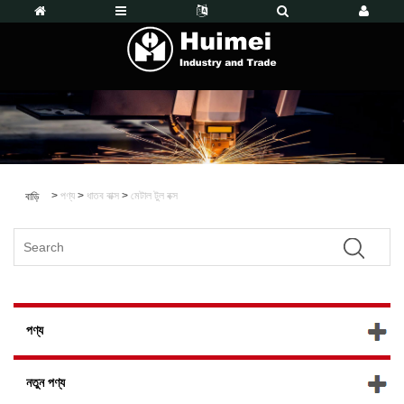
>
পণ্য
>
ধাতব বাক্স
>
মেটাল টুল বক্স
বাড়ি
পণ্য
নতুন পণ্য