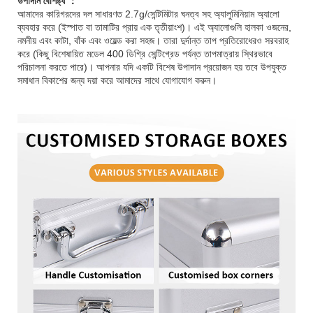
উপাদান বৈশিষ্ট্য ：
আমাদের কারিগরদের দল সাধারণত 2.7g/সেন্টিমিটার ঘনত্ব সহ অ্যালুমিনিয়াম অ্যালো
ব্যবহার করে (ইস্পাত বা তামাটির প্রায় এক তৃতীয়াংশ)। এই অ্যালোগুলি হালকা ওজনের,
নমনীয় এবং কাটা, বাঁক এবং ওয়েল্ড করা সহজ। তারা দুর্দান্ত তাপ প্রতিরোধেরও সরবরাহ
করে (কিছু বিশেষায়িত মডেল 400 ডিগ্রি সেন্টিগ্রেড পর্যন্ত তাপমাত্রায় স্থিরভাবে
পরিচালনা করতে পারে)। আপনার যদি একটি বিশেষ উপাদান প্রয়োজন হয় তবে উপযুক্ত
সমাধান বিকাশের জন্য দয়া করে আমাদের সাথে যোগাযোগ করুন।