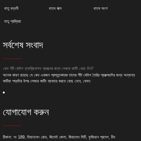
ধাতু বন্ধনী
ধাতব বাক্স
ধাতব অংশ
ধাতু প্রক্রিয়া
সর্বশেষ সংবাদ
কেন শীট মেটাল ফ্যাব্রিকেশন প্রকল্পের জন্য লেজার কাটিং বেছে নিন?
ক
অনেক কারণ রয়েছে যে কেন একজন প্রস্তুতকারক তাদের শীট মেটাল তৈরির প্রকল্পগুলির জন্য অন্যান্য
অ
কাটিয়া পদ্ধতির উপর লেজার কাটিং ব্যবহার করতে বেছে নেবে, যেমন:
ক
যোগাযোগ করুন
ঠিকানা: নং 189, তিয়ানফেং রোড, জিমেই জেলা, জিয়ামেন সিটি, ফুজিয়ান প্রদেশ, চীন