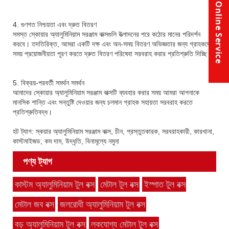
Online Service
4. গুণগত নিশ্চয়তা এবং দ্রুত বিতরণ
সমস্ত স্কোয়ার অ্যালুমিনিয়াম সরঞ্জাম বাক্সগুলি উত্পাদনের পরে কঠোর মানের পরিদর্শন
করবে। তদতিরিক্ত, আমরা একটি দক্ষ এবং অন-সময় বিতরণ অভিজ্ঞতার জন্য গ্রাহকদের
সময় প্রয়োজনীয়তা পূরণ করতে দ্রুত বিতরণ পরিষেবা সরবরাহ করার প্রতিশ্রুতি দিচ্ছি।
5. বিক্রয়-পরবর্তী সমর্থন সমর্থন
আমাদের স্কোয়ার অ্যালুমিনিয়াম সরঞ্জাম বাক্সটি ব্যবহার করার সময় আমরা আপনাকে
মানসিক শান্তি এবং সন্তুষ্টি দেওয়ার জন্য চলমান গ্রাহক সহায়তা সরবরাহ করতে
প্রতিশ্রুতিবদ্ধ।
হট ট্যাগ: স্কয়ার অ্যালুমিনিয়াম সরঞ্জাম বাক্স, চীন, প্রস্তুতকারক, সরবরাহকারী, কারখানা,
কাস্টমাইজড, কম দাম, উদ্ধৃতি, বিনামূল্যে নমুনা
পণ্য ট্যাগ
কাস্টম অ্যালুমিনিয়াম টুল বক্স
মেটাল টুল বক্স
ইস্পাত টুল বক্স
মেটাল জব বক্স
জলরোধী অ্যালুমিনিয়াম টুল বক্স
বড় অ্যালুমিনিয়াম টুল বক্স
লকযোগ্য মেটাল টুল বক্স