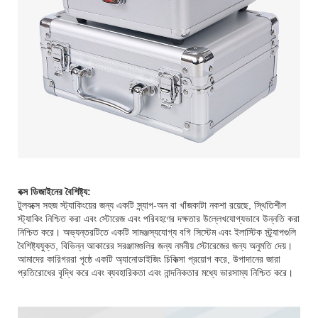
বক্স ডিজাইনের বৈশিষ্ট্য:
টুলবক্সে সহজ স্ট্যাকিংয়ের জন্য একটি স্ন্যাপ-অন বা খাঁজকাটা নকশা রয়েছে, স্থিতিশীল
স্ট্যাকিং নিশ্চিত করা এবং স্টোরেজ এবং পরিবহণের দক্ষতার উল্লেখযোগ্যভাবে উন্নতি করা
নিশ্চিত করে। অভ্যন্তরটিতে একটি সামঞ্জস্যযোগ্য বগি সিস্টেম এবং ইলাস্টিক স্ট্র্যাপগুলি
বৈশিষ্ট্যযুক্ত, বিভিন্ন আকারের সরঞ্জামগুলির জন্য নমনীয় স্টোরেজের জন্য অনুমতি দেয়।
আমাদের কারিগররা পৃষ্ঠে একটি অ্যানোডাইজিং চিকিত্সা প্রয়োগ করে, উপাদানের জারা
প্রতিরোধের বৃদ্ধি করে এবং ব্যবহারিকতা এবং নান্দনিকতার মধ্যে ভারসাম্য নিশ্চিত করে।