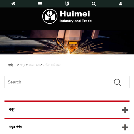
>
পণ্য
>
ধাতব বাক্স
>
মেটাল মেইলবক্স
বাড়ি
পণ্য
নতুন পণ্য