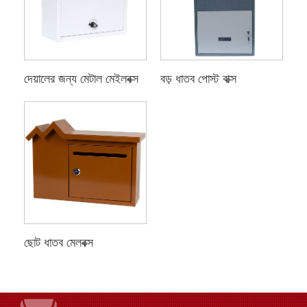
দেয়ালের জন্য মেটাল মেইলবক্স
বড় ধাতব পোস্ট বাক্স
ছোট ধাতব মেলবক্স