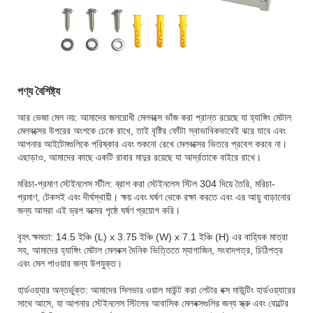
পণ্য বৈশিষ্ট্য
আর ভেজা মেল নয়: আমাদের জলরোধী মেলবক্সে ভাঁজ করা প্রান্ত রয়েছে যা হ্যাঙ্গিং মেটাল
মেলবক্সের উপরের অংশকে ঢেকে রাখে, তাই বৃষ্টির ফোঁটা স্বাভাবিকভাবেই ঝরে যাবে এবং
আপনার আইটেমগুলিকে পরিষ্কার এবং শুকনো রেখে মেলবক্সের ভিতরে প্রবেশ করবে না।
এছাড়াও, আমাদের কাছে একটি রাবার মাদুর রয়েছে যা আর্দ্রতাকে বাইরে রাখে।
মরিচা-প্রমাণ স্টেইনলেস স্টীল: ব্রাশ করা স্টেইনলেস স্টিল 304 দিয়ে তৈরি, মরিচা-
প্রমাণ, টেকসই এবং দীর্ঘস্থায়ী। ক্ষয় এবং ঘর্ষণ থেকে রক্ষা করতে এবং এর আয়ু বাড়ানোর
জন্য আমরা এই ড্রপ বক্সের পৃষ্ঠে ঘর্ষণ প্রয়োগ করি।
বৃহৎ ক্ষমতা: 14.5 ইঞ্চি (L) x 3.75 ইঞ্চি (W) x 7.1 ইঞ্চি (H) এর বাহ্যিক মাত্রা
সহ, আমাদের হ্যাঙ্গিং মেটাল মেলবক্স দৈনিক ভিত্তিতে ম্যাগাজিন, সংবাদপত্র, চিঠিপত্র
এবং মেল পাওয়ার জন্য উপযুক্ত।
হার্ডওয়্যার অন্তর্ভুক্ত: আমাদের সিলভার ওয়াল মাউন্ট করা লেটার বক্স মাউন্টিং হার্ডওয়্যারের
সাথে আসে, যা আপনার স্টেইনলেস স্টিলের আবাসিক মেলবক্সগুলির জন্য স্ক্রু এবং বোল্টের