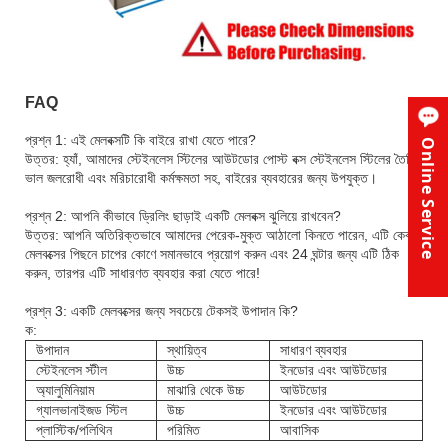
FAQ
প্রশ্ন 1: এই মেলবক্সটি কি বাইরে রাখা যেতে পারে?
Online Service
উত্তর: হ্যাঁ, আমাদের স্টেইনলেস স্টিলের আউটডোর পোস্ট বক্স স্টেইনলেস স্টিলের তৈরি,
ভাল জলরোধী এবং মরিচারোধী কর্মক্ষমতা সহ, বাইরের ব্যবহারের জন্য উপযুক্ত।
প্রশ্ন 2: আপনি কীভাবে ড্রিলিং ছাড়াই একটি মেলবক্স ঝুলিয়ে রাখবেন?
উত্তর: আপনি অতিরিক্তভাবে আমাদের পেরেক-মুক্ত আঠালো কিনতে পারেন, এটি কেবল
মেলবক্সের পিছনে চাপের কোণে সমানভাবে প্রয়োগ করুন এবং 24 ঘন্টার জন্য এটি ঠিক
করুন, তারপর এটি সাধারণত ব্যবহার করা যেতে পারে!
প্রশ্ন 3: একটি মেলবক্সের জন্য সবচেয়ে টেকসই উপাদান কি?
ক:
উপাদান
স্থায়িত্ব
সাধারণ ব্যবহার
স্টেইনলেস স্টীল
উচ্চ
ইনডোর এবং আউটডোর
অ্যালুমিনিয়াম
মাঝারি থেকে উচ্চ
আউটডোর
গ্যালভানাইজড স্টিল
উচ্চ
ইনডোর এবং আউটডোর
প্লাস্টিক/পলিথিন
পরিমিত
আবাসিক