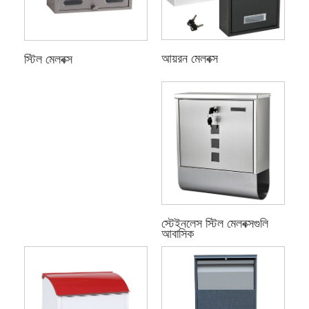
আয়রন মেলবক্স
স্টিল মেলবক্স
স্টেইনলেস স্টিল মেলবক্সগুলি
আবাসিক