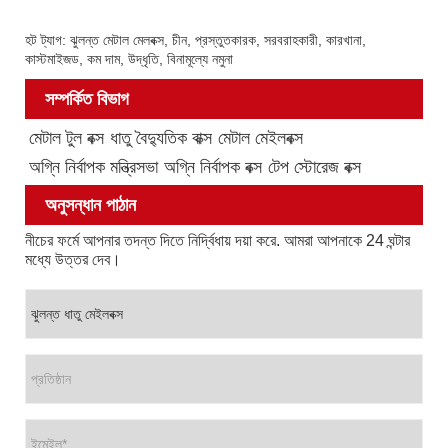
হট ট্যাগ: ঝুলন্ত মেটাল মেলবক্স, চীন, প্রস্তুতকারক, সরবরাহকারী, কারখানা,
কাস্টমাইজড, কম দাম, উদ্ধৃতি, বিনামূল্যে নমুনা
সম্পর্কিত বিভাগ
মেটাল টুল বক্স
ধাতু বৈদ্যুতিক বাক্স
মেটাল মেইলবক্স
অগ্নি নির্বাপক মন্ত্রিসভা
অগ্নি নির্বাপক বক্স
টেপ স্টোরেজ বক্স
অনুসন্ধান পাঠান
নীচের ফর্মে আপনার তদন্ত দিতে নির্দ্বিধায় দয়া করে. আমরা আপনাকে 24 ঘন্টার
মধ্যে উত্তর দেব।