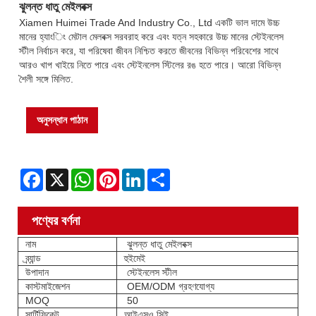
ঝুলন্ত ধাতু মেইলবক্স
Xiamen Huimei Trade And Industry Co., Ltd একটি ভাল দামে উচ্চ
মানের হ্যাংিং মেটাল মেলবক্স সরবরাহ করে এবং যত্ন সহকারে উচ্চ মানের স্টেইনলেস
স্টীল নির্বাচন করে, যা পরিষেবা জীবন নিশ্চিত করতে জীবনের বিভিন্ন পরিবেশের সাথে
আরও খাপ খাইয়ে নিতে পারে এবং স্টেইনলেস স্টিলের রঙ হতে পারে। আরো বিভিন্ন
শৈলী সঙ্গে মিলিত.
অনুসন্ধান পাঠান
Facebook
X
WhatsApp
Pinterest
LinkedIn
Share
পণ্যের বর্ণনা
নাম
ঝুলন্ত ধাতু মেইলবক্স
ব্র্যান্ড
হুইমেই
উপাদান
স্টেইনলেস স্টীল
কাস্টমাইজেশন
OEM/ODM গ্রহণযোগ্য
MOQ
50
সার্টিফিকেট
আইএসও সিই