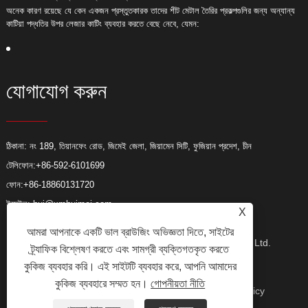
অনেক কারণ রয়েছে যে কেন একজন প্রস্তুতকারক তাদের শীট মেটাল তৈরির প্রকল্পগুলির জন্য অন্যান্য
অ
কাটিয়া পদ্ধতির উপর লেজার কাটিং ব্যবহার করতে বেছে নেবে, যেমন:
ক
যোগাযোগ করুন
ঠিকানা: নং 189, তিয়ানফেং রোড, জিমেই জেলা, জিয়ামেন সিটি, ফুজিয়ান প্রদেশ, চীন
টেলিফোন:
+86-592-6101699
ফোন:
+86-18860131720
ইমেইল:
hui@xmhuimei.com
X
আমরা আপনাকে একটি ভাল ব্রাউজিং অভিজ্ঞতা দিতে, সাইটের
কপিরাইট © 2024 Xiamen Huimei Industry and Trade Co., Ltd.
ট্র্যাফিক বিশ্লেষণ করতে এবং সামগ্রী ব্যক্তিগতকৃত করতে
কুকিজ ব্যবহার করি। এই সাইটটি ব্যবহার করে, আপনি আমাদের
কুকিজ ব্যবহারে সম্মত হন।
গোপনীয়তা নীতি
সর্বস্বত্ব সংরক্ষিত৷
লিঙ্ক
Sitemap
RSS
XML
Privacy Policy