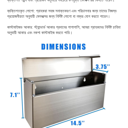
ব্যক্তিগত পছন্দ এবং প্রয়োজন অনুসারে সবচেয়ে উপযুক্ত মেলবক্স রঙ কিনতে পারেন।
ব্যক্তিগতকৃত লোগো: গ্রাহকরা সহজ সনাক্তকরণ এবং পরিচালনার জন্য তাদের নিজস্ব
প্রয়োজনীয়তা অনুযায়ী মেলবক্সের জন্য নির্দিষ্ট লোগো বা নম্বর যোগ করতে পারেন।
কাস্টমাইজড আকার: স্ট্যান্ডার্ড আকার প্রদানের পাশাপাশি, আমরা গ্রাহকদের নির্দিষ্ট চাহিদা
অনুযায়ী আকার এবং নকশা কাস্টমাইজ করতে পারি।