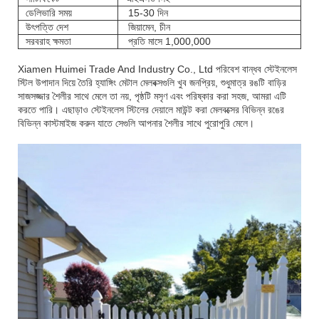
ডেলিভারি সময়
15-30 দিন
উৎপত্তি দেশ
জিয়ামেন, চীন
সরবরাহ ক্ষমতা
প্রতি মাসে 1,000,000
Xiamen Huimei Trade And Industry Co., Ltd পরিবেশ বান্ধব স্টেইনলেস
স্টিল উপাদান দিয়ে তৈরি হ্যাঙ্গিং মেটাল মেলবক্সগুলি খুব জনপ্রিয়, শুধুমাত্র রঙটি বাড়ির
সাজসজ্জার শৈলীর সাথে মেলে তা নয়, পৃষ্ঠটি মসৃণ এবং পরিষ্কার করা সহজ, আমরা এটি
করতে পারি। এছাড়াও স্টেইনলেস স্টিলের দেয়ালে মাউন্ট করা মেলবক্সের বিভিন্ন রঙের
বিভিন্ন কাস্টমাইজ করুন যাতে সেগুলি আপনার শৈলীর সাথে পুরোপুরি মেলে।