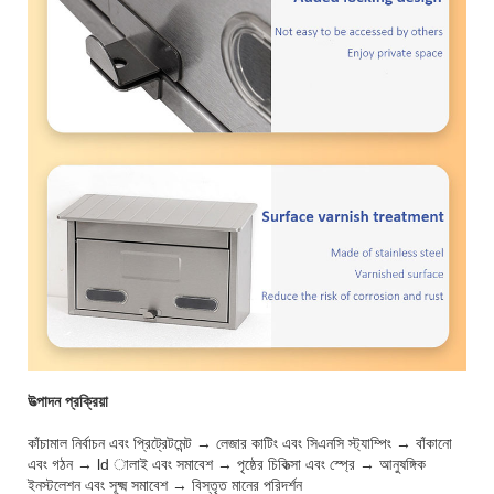
উত্পাদন প্রক্রিয়া
কাঁচামাল নির্বাচন এবং প্রিট্রেটমেন্ট → লেজার কাটিং এবং সিএনসি স্ট্যাম্পিং → বাঁকানো
এবং গঠন → ld ালাই এবং সমাবেশ → পৃষ্ঠের চিকিত্সা এবং স্প্রে → আনুষঙ্গিক
ইনস্টলেশন এবং সূক্ষ্ম সমাবেশ → বিস্তৃত মানের পরিদর্শন