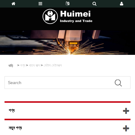
>
পণ্য
>
ধাতব বাক্স
>
মেটাল মেইলবক্স
বাড়ি
পণ্য
নতুন পণ্য