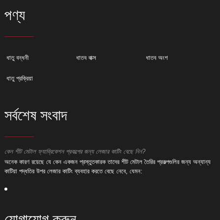
পণ্য
ধাতু বন্ধনী
ধাতব বাক্স
ধাতব অংশ
ধাতু প্রক্রিয়া
সর্বশেষ সংবাদ
কেন শীট মেটাল ফ্যাব্রিকেশন প্রকল্পের জন্য লেজার কাটিং বেছে নিন?
ক
অনেক কারণ রয়েছে যে কেন একজন প্রস্তুতকারক তাদের শীট মেটাল তৈরির প্রকল্পগুলির জন্য অন্যান্য
অ
কাটিয়া পদ্ধতির উপর লেজার কাটিং ব্যবহার করতে বেছে নেবে, যেমন:
ক
যোগাযোগ করুন