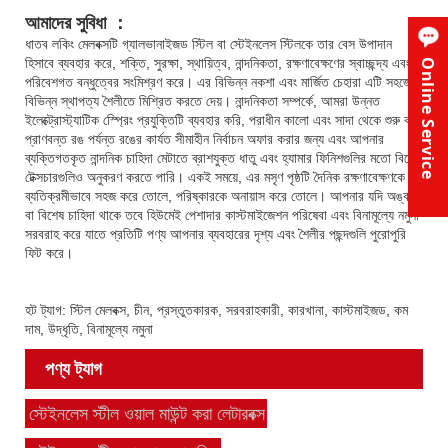
আমাদের সুবিধা ：
ধাতব লকিং মেলবক্সটি গ্যালভানাইজড স্টিল বা স্টেইনলেস স্টিলকে তার বেস উপাদান
হিসাবে ব্যবহার করে, শক্তি, সুরক্ষা, স্থায়িত্ব, নান্দনিকতা, রক্ষণাবেক্ষণের স্বাচ্ছন্দ্য এবং
Online Service
পরিবেশগত বন্ধুত্বের সংমিশ্রণ করে। এর বিভিন্ন নকশা এবং মার্জিত চেহারা এটি সহজেই
বিভিন্ন স্থাপত্য শৈলীতে মিশ্রিত করতে দেয়। নান্দনিকতা সম্পর্কে, আমরা উন্নত
ইলেক্ট্রোস্ট্যাটিক স্প্রেিং প্রযুক্তিটি ব্যবহার করি, পরাধীন কালো এবং সাদা থেকে শুরু করে
প্রাণবন্ত রঙ পর্যন্ত রঙের কার্যত সীমাহীন নির্বাচন অফার করার জন্য এবং আপনার
ব্যক্তিগতকৃত নান্দনিক চাহিদা মেটাতে ব্রাশযুক্ত ধাতু এবং হ্যামার ফিনিশগুলির মতো বিশেষ
টেক্সচারগুলিও অনুকরণ করতে পারি। একই সময়ে, এর মসৃণ পৃষ্ঠটি দৈনিক রক্ষণাবেক্ষণকে
ব্যতিক্রমীভাবে সহজ করে তোলে, পরিষ্কারকে অনায়াস করে তোলে। আপনার যদি অঙ্কন
বা বিশেষ চাহিদা থাকে তবে হিউমেই পেশাদার কাস্টমাইজেশন পরিষেবা এবং বিনামূল্যে নমুনা
সরবরাহ করে যাতে প্রতিটি পণ্য আপনার ব্যবহারের দৃশ্য এবং শৈলীর পছন্দগুলি পুরোপুরি
ফিট করে।
হট ট্যাগ: স্টিল মেলবক্স, চীন, প্রস্তুতকারক, সরবরাহকারী, কারখানা, কাস্টমাইজড, কম
দাম, উদ্ধৃতি, বিনামূল্যে নমুনা
পণ্য ট্যাগ
স্টেইনলেস স্টীল ওয়াল মাউন্ট করা লেটারবক্স