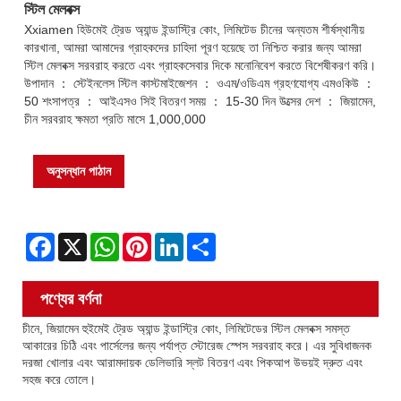
স্টিল মেলবক্স
Xxiamen হিউমেই ট্রেড অ্যান্ড ইন্ডাস্ট্রি কোং, লিমিটেড চীনের অন্যতম শীর্ষস্থানীয়
কারখানা, আমরা আমাদের গ্রাহকদের চাহিদা পূরণ হয়েছে তা নিশ্চিত করার জন্য আমরা
স্টিল মেলবক্স সরবরাহ করতে এবং গ্রাহকসেবার দিকে মনোনিবেশ করতে বিশেষীকরণ করি।
উপাদান ： স্টেইনলেস স্টিল কাস্টমাইজেশন ： ওএম/ওডিএম গ্রহণযোগ্য এমওকিউ ：
50 শংসাপত্র ： আইএসও সিই বিতরণ সময় ： 15-30 দিন উত্সের দেশ ： জিয়ামেন,
চীন সরবরাহ ক্ষমতা প্রতি মাসে 1,000,000
অনুসন্ধান পাঠান
Facebook
X
WhatsApp
Pinterest
LinkedIn
Share
পণ্যের বর্ণনা
চীনে, জিয়ামেন হুইমেই ট্রেড অ্যান্ড ইন্ডাস্ট্রি কোং, লিমিটেডের স্টিল মেলবক্স সমস্ত
আকারের চিঠি এবং পার্সেলের জন্য পর্যাপ্ত স্টোরেজ স্পেস সরবরাহ করে। এর সুবিধাজনক
দরজা খোলার এবং আরামদায়ক ডেলিভারি স্লট বিতরণ এবং পিকআপ উভয়ই দ্রুত এবং
সহজ করে তোলে।