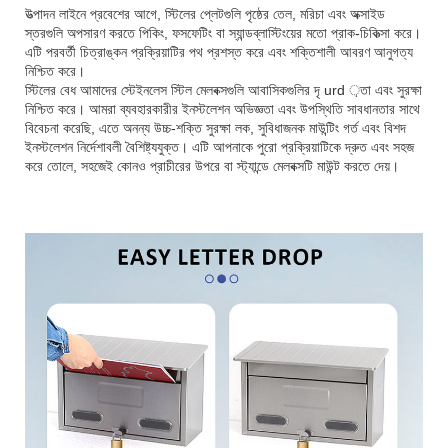
উত্পাদন লাইনে প্রবেশের আগে, স্টিলের প্লেটগুলি পৃষ্ঠের তেল, মরিচা এবং অক্সাইড
স্তরগুলি অপসারণ করতে পিকিং, ফসফেটিং বা স্যান্ডব্লাস্টিংয়ের মতো প্রাক-চিকিত্সা করে।
এটি পরবর্তী চিত্রাঙ্কন প্রক্রিয়াটির পথ প্রশস্ত করে এবং শক্তিশালী আবরণ আনুগত্য
নিশ্চিত করে।
স্টিলের বেধ আমাদের স্টেইনলেস স্টিল মেলবক্সগুলি আবাসিকগুলির দৃ urd ়তা এবং সুরক্ষা
নিশ্চিত করে। আমরা ব্যবহারকারীর ইনস্টলেশন অভিজ্ঞতা এবং উপস্থিতি সাবধানতার সাথে
বিবেচনা করেছি, এতে অনন্য উচ্চ-শক্তি সুরক্ষা লক, সুবিধাজনক মাউন্টিং গর্ত এবং বিশদ
ইনস্টলেশন নির্দেশাবলী বৈশিষ্ট্যযুক্ত। এটি আপনাকে পুরো প্রক্রিয়াটিকে দ্রুত এবং সহজ
করে তোলে, সহজেই কোনও প্রাচীরের উপরে বা স্ট্যান্ডে মেলবক্সটি মাউন্ট করতে দেয়।