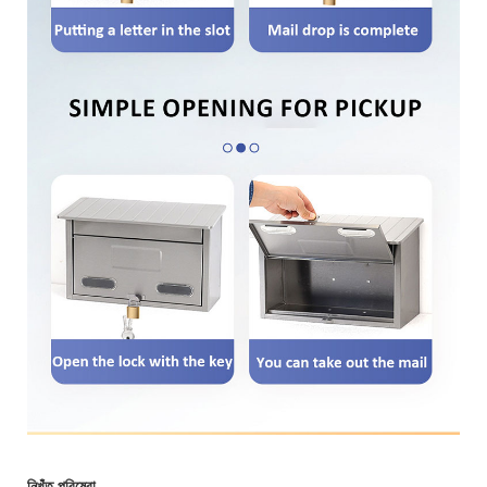
নিখুঁত পরিষেবা