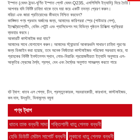
ইস্পাত (যেমন ঠান্ডা-ঘূর্ণিত ইস্পাত প্লেট যেমন Q235, এসপিসিসি ইত্যাদি) দিয়ে তৈরি।
আপনার যদি নির্দিষ্ট চাহিদা থাকে তবে দয়া করে একটি তদন্ত প্রেরণ করুন।
মরিচা এবং জারা প্রতিরোধের কীভাবে নিশ্চিত করবেন?
কাঙ্ক্ষিত পণ্য প্রভাব অর্জনের জন্য, আমাদের কারিগররা স্প্রে (পাউডার লেপ),
ইলেক্ট্রোপ্লেটিং, বেকিং পেইন্ট এবং প্যাসিভেশন সহ বিভিন্ন পৃষ্ঠতল চিকিত্সা প্রক্রিয়া
ব্যবহার করবে।
আকারটি কাস্টমাইজ করা যায়?
আমাদের সাথে যোগাযোগ করুন। আমাদের স্ট্যান্ডার্ড আকারগুলি সাধারণ চাহিদা পূরণের
জন্য ডিজাইন করা হয়েছে, তবে অনেক নির্মাতারা কাস্টমাইজড পরিষেবা সরবরাহ করে, যা
গ্রাহকের নির্দিষ্ট ইনস্টলেশন স্থান, লোড-বিয়ারিং প্রয়োজনীয়তা ইত্যাদি অনুসারে এল-
আকৃতির ফ্রেমের দৈর্ঘ্য, প্রস্থ, বেধ এবং দৈর্ঘ্যের অনুপাত সামঞ্জস্য করতে পারে
হট ট্যাগ: ধাতব এল শেল্ফ, চীন, প্রস্তুতকারক, সরবরাহকারী, কারখানা, কাস্টমাইজড,
কম দাম, উদ্ধৃতি, বিনামূল্যে নমুনা
পণ্য ট্যাগ
ধাতব তাক বন্ধনী সাদা
শক্তিশালী ধাতু শেলফ বন্ধনী
হেভি ডিউটি ​​মেটাল সাপোর্ট বন্ধনী
লুকানো ধাতু শেলফ বন্ধনী