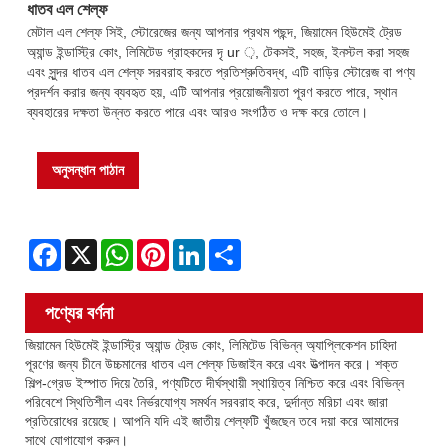
ধাতব এল শেল্ফ
মেটাল এল শেল্ফ সিই, স্টোরেজের জন্য আপনার প্রথম পছন্দ, জিয়ামেন হিউমেই ট্রেড
অ্যান্ড ইন্ডাস্ট্রি কোং, লিমিটেড গ্রাহকদের দৃ ur ়, টেকসই, সহজ, ইনস্টল করা সহজ
এবং সুন্দর ধাতব এল শেল্ফ সরবরাহ করতে প্রতিশ্রুতিবদ্ধ, এটি বাড়ির স্টোরেজ বা পণ্য
প্রদর্শন করার জন্য ব্যবহৃত হয়, এটি আপনার প্রয়োজনীয়তা পূরণ করতে পারে, স্থান
ব্যবহারের দক্ষতা উন্নত করতে পারে এবং আরও সংগঠিত ও দক্ষ করে তোলে।
অনুসন্ধান পাঠান
Facebook
X
WhatsApp
Pinterest
LinkedIn
Share
পণ্যের বর্ণনা
জিয়ামেন হিউমেই ইন্ডাস্ট্রি অ্যান্ড ট্রেড কোং, লিমিটেড বিভিন্ন অ্যাপ্লিকেশন চাহিদা
পূরণের জন্য চীনে উচ্চমানের ধাতব এল শেল্ফ ডিজাইন করে এবং উত্পাদন করে। শক্ত
শিল্প-গ্রেড ইস্পাত দিয়ে তৈরি, পণ্যটিতে দীর্ঘস্থায়ী স্থায়িত্ব নিশ্চিত করে এবং বিভিন্ন
পরিবেশে স্থিতিশীল এবং নির্ভরযোগ্য সমর্থন সরবরাহ করে, দুর্দান্ত মরিচা এবং জারা
প্রতিরোধের রয়েছে। আপনি যদি এই জাতীয় শেল্ফটি খুঁজছেন তবে দয়া করে আমাদের
সাথে যোগাযোগ করুন।