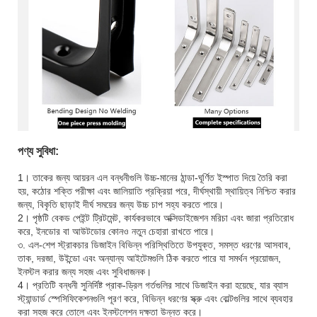
পণ্য সুবিধা:
1। তাকের জন্য আয়রন এল বন্ধনীগুলি উচ্চ-মানের ঠান্ডা-ঘূর্ণিত ইস্পাত দিয়ে তৈরি করা
হয়, কঠোর শক্তি পরীক্ষা এবং জালিয়াতি প্রক্রিয়া পরে, দীর্ঘস্থায়ী স্থায়িত্ব নিশ্চিত করার
জন্য, বিকৃতি ছাড়াই দীর্ঘ সময়ের জন্য উচ্চ চাপ সহ্য করতে পারে।
2। পৃষ্ঠটি বেকড পেইন্ট ট্রিটমেন্ট, কার্যকরভাবে অক্সিডাইজেশন মরিচা এবং জারা প্রতিরোধ
করে, ইনডোর বা আউটডোর কোনও নতুন চেহারা রাখতে পারে।
৩. এল-শেপ স্ট্রাকচার ডিজাইন বিভিন্ন পরিস্থিতিতে উপযুক্ত, সমস্ত ধরণের আসবাব,
তাক, দরজা, উইন্ডো এবং অন্যান্য আইটেমগুলি ঠিক করতে পারে যা সমর্থন প্রয়োজন,
ইনস্টল করার জন্য সহজ এবং সুবিধাজনক।
4। প্রতিটি বন্ধনী সুনির্দিষ্ট প্রাক-ড্রিল গর্তগুলির সাথে ডিজাইন করা হয়েছে, যার ব্যাস
স্ট্যান্ডার্ড স্পেসিফিকেশনগুলি পূরণ করে, বিভিন্ন ধরণের স্ক্রু এবং বোল্টগুলির সাথে ব্যবহার
করা সহজ করে তোলে এবং ইনস্টলেশন দক্ষতা উন্নত করে।