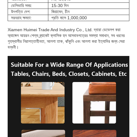
ডেলিভারি সময়:
15-30 দিন
উৎপত্তি দেশ:
জিয়ামেন, চীন
সরবরাহ ক্ষমতা:
প্রতি মাসে 1,000,000
Xiamen Huimei Trade And Industry Co., Ltd. দ্বারা ডেভেলপ করা
অ্যাঙ্গেল আয়রন শেল্ফ ব্র্যাকেট ক্লাসিক হল আসবাবপত্রের সমস্যা সমাধান, সব ধরনের
গৃহস্থালীর নিরাপত্তাহীনতা, আলগা তাক, ঝাঁকুনি এবং আলগা করা ইত্যাদির জন্য সেরা
বন্ধনী।