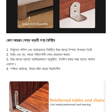
কোণ আয়রন শেল্ফ বন্ধনী পণ্য বৈশিষ্ট্য
1. নির্ভুলতা পালিশ এবং কঠোরভাবে নির্বাচিত উচ্চ মানের ইস্পাত উপকরণ তৈরি
2. দৈর্ঘ্য এবং ঘন, আরো শক্তিশালী লোড-ভারবহন ক্ষমতা.
3. উচ্চ-মানের প্রান্ত প্রক্রিয়াকরণ প্রযুক্তি, ইনস্টল করার সময় হাতের আঘাত
এড়াতে।
4. স্পষ্টতা কারিগর, বিদায় ফাঁক আরো স্থিতিশীল