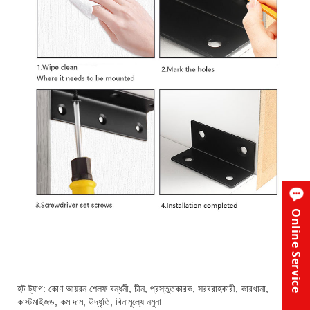
Online Service
হট ট্যাগ: কোণ আয়রন শেলফ বন্ধনী, চীন, প্রস্তুতকারক, সরবরাহকারী, কারখানা,
কাস্টমাইজড, কম দাম, উদ্ধৃতি, বিনামূল্যে নমুনা