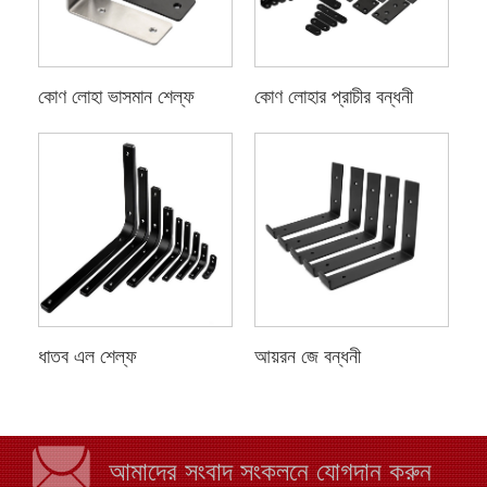
কোণ লোহা ভাসমান শেল্ফ
কোণ লোহার প্রাচীর বন্ধনী
ধাতব এল শেল্ফ
আয়রন জে বন্ধনী
আমাদের সংবাদ সংকলনে যোগদান করুন