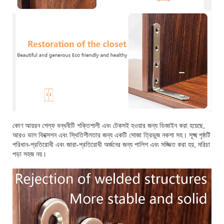
কোণ আয়রন শেল্ফ বন্ধনীটি শক্তিশালী এবং টেকসই হওয়ার জন্য ডিজাইন করা হয়েছে,
আরও ভাল ফিক্সেশন এবং স্থিতিশীলতার জন্য একটি সোজা ত্রিভুজ নকশা সহ। সূক্ষ্ম পৃষ্ঠটি
পরিধান-প্রতিরোধী এবং জারা-প্রতিরোধী অর্জনের জন্য পালিশ এবং সজ্জিত করা হয়, মরিচা
পড়া সহজ নয়।