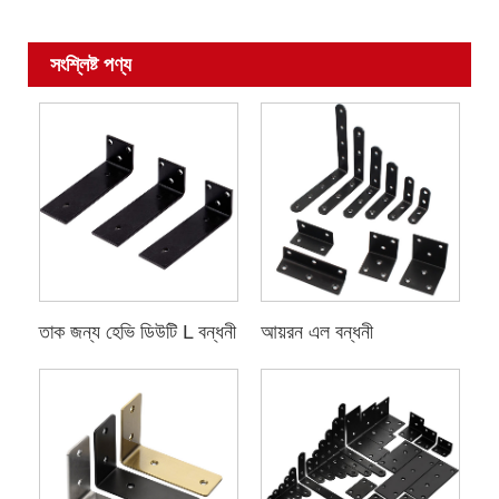
সংশ্লিষ্ট পণ্য
তাক জন্য হেভি ডিউটি ​​L বন্ধনী
আয়রন এল বন্ধনী