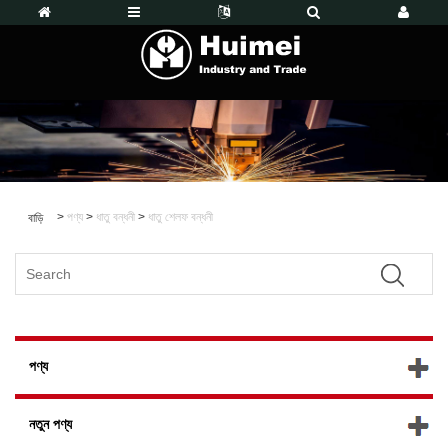
>
পণ্য
>
ধাতু বন্ধনী
>
ধাতু শেলফ বন্ধনী
বাড়ি
পণ্য
নতুন পণ্য