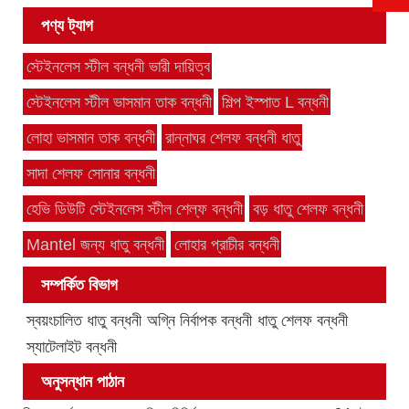
পণ্য ট্যাগ
স্টেইনলেস স্টীল বন্ধনী ভারী দায়িত্ব
স্টেইনলেস স্টীল ভাসমান তাক বন্ধনী
শিল্প ইস্পাত L বন্ধনী
লোহা ভাসমান তাক বন্ধনী
রান্নাঘর শেলফ বন্ধনী ধাতু
সাদা শেলফ সোনার বন্ধনী
হেভি ডিউটি ​​স্টেইনলেস স্টীল শেল্ফ বন্ধনী
বড় ধাতু শেলফ বন্ধনী
Mantel জন্য ধাতু বন্ধনী
লোহার প্রাচীর বন্ধনী
সম্পর্কিত বিভাগ
স্বয়ংচালিত ধাতু বন্ধনী
অগ্নি নির্বাপক বন্ধনী
ধাতু শেলফ বন্ধনী
স্যাটেলাইট বন্ধনী
অনুসন্ধান পাঠান