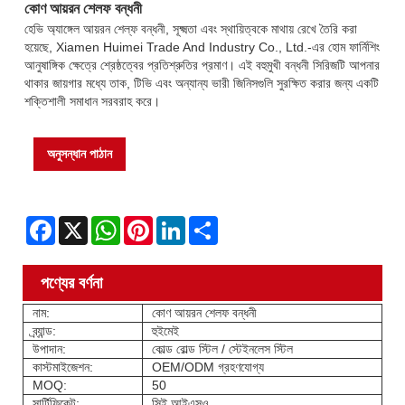
কোণ আয়রন শেলফ বন্ধনী
হেভি অ্যাঙ্গেল আয়রন শেল্ফ বন্ধনী, সূক্ষ্মতা এবং স্থায়িত্বকে মাথায় রেখে তৈরি করা
হয়েছে, Xiamen Huimei Trade And Industry Co., Ltd.-এর হোম ফার্নিশিং
আনুষাঙ্গিক ক্ষেত্রে শ্রেষ্ঠত্বের প্রতিশ্রুতির প্রমাণ। এই বহুমুখী বন্ধনী সিরিজটি আপনার
থাকার জায়গার মধ্যে তাক, টিভি এবং অন্যান্য ভারী জিনিসগুলি সুরক্ষিত করার জন্য একটি
শক্তিশালী সমাধান সরবরাহ করে।
অনুসন্ধান পাঠান
Facebook
X
WhatsApp
Pinterest
LinkedIn
Share
পণ্যের বর্ণনা
নাম:
কোণ আয়রন শেলফ বন্ধনী
ব্র্যান্ড:
হুইমেই
উপাদান:
কোল্ড রোল্ড স্টিল / স্টেইনলেস স্টিল
কাস্টমাইজেশন:
OEM/ODM গ্রহণযোগ্য
MOQ:
50
সার্টিফিকেট:
সিই আইএসও