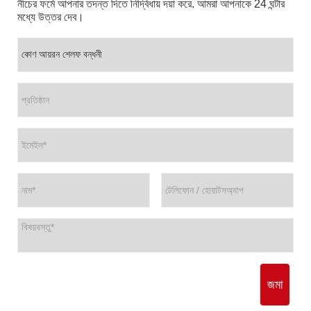
নীচের ফর্মে আপনার তদন্ত দিতে নির্দ্বিধায় দয়া করে. আমরা আপনাকে 24 ঘন্টার
মধ্যে উত্তর দেব।
জমা