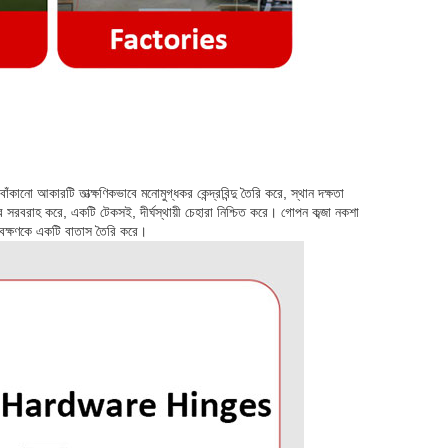
 বাঁকানো আকারটি তাত্ক্ষণিকভাবে মনোমুগ্ধকর কেন্দ্রবিন্দু তৈরি করে, স্থান দক্ষতা
োধের সরবরাহ করে, একটি টেকসই, দীর্ঘস্থায়ী চেহারা নিশ্চিত করে। গোপন কব্জা নকশা
ষণাবেক্ষণকে একটি বাতাস তৈরি করে।