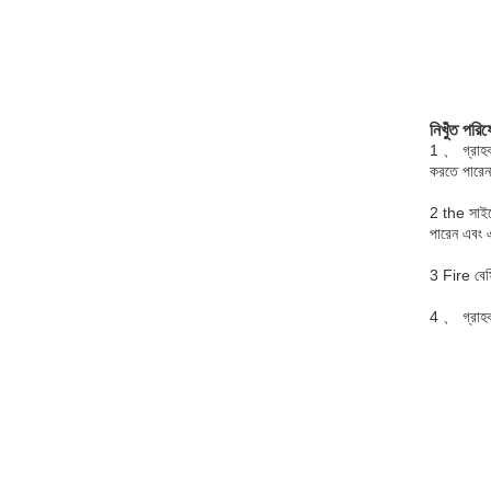
নিখুঁত পরিষ
1 、 গ্রাহকর
করতে পারে
2 the সাইটে
পারেন এবং এ
3 Fire বেসিক
4 、 গ্রাহক