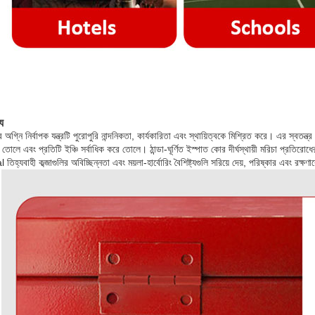
্য
ের অগ্নি নির্বাপক যন্ত্রটি পুরোপুরি নান্দনিকতা, কার্যকারিতা এবং স্থায়িত্বকে মিশ্রিত করে। এর স্বতন্ত্র
ে তোলে এবং প্রতিটি ইঞ্চি সর্বাধিক করে তোলে। ঠান্ডা-ঘূর্ণিত ইস্পাত কোর দীর্ঘস্থায়ী মরিচা প্রতির
তিহ্যবাহী কব্জাগুলির অবিচ্ছিন্নতা এবং ময়লা-হার্বোরিং বৈশিষ্ট্যগুলি সরিয়ে দেয়, পরিষ্কার এবং রক্