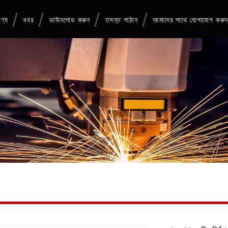
ণ্য
খবর
ডাউনলোড করুন
তদন্ত পাঠান
আমাদের সাথে যোগাযোগ করু