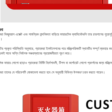
েবা
া ভিজ্যুয়াল এফেক্ট এবং সামগ্রিক নান্দনিকতা বাড়িয়ে ফায়ারটেক ক্যাবিনেটগুলি তার চারপাশের পুরোপু
ন।
র প্রকৃত পরিস্থিতি অনুসারে, গ্রাহকরা ইনস্টলেশনের পরে মন্ত্রিপরিষদটি স্থানটির সম্পূর্ণ ব্যবহার 
কই সাথে অগ্নি নির্বাপক সঞ্চয়স্থানের প্রয়োজনীয়তা পূরণ করে।
 ফায়ার লোগো ছাড়াও গ্রাহকরা নির্দিষ্ট নির্দেশাবলী, টিপস বা কর্পোরেট লোগো প্রদর্শনের জন্য মন্ত্র
রা তাদের যে পরিবেশটি মোকাবেলা করতে হবে সে অনুযায়ী বিভিন্ন উপকরণ চয়ন করতে পারেন।