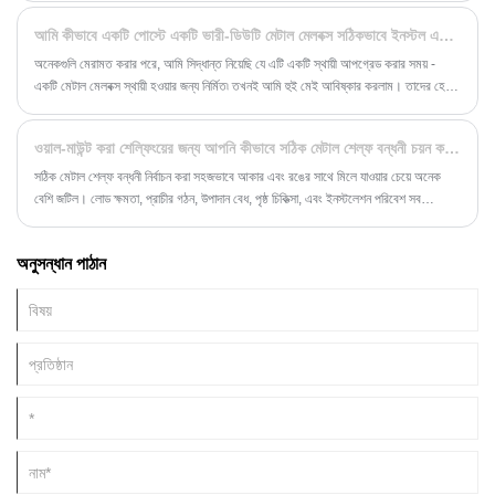
আমি কীভাবে একটি পোস্টে একটি ভারী-ডিউটি ​​মেটাল মেলবক্স সঠিকভাবে ইনস্টল এবং সুরক্ষিত করব
অনেকগুলি মেরামত করার পরে, আমি সিদ্ধান্ত নিয়েছি যে এটি একটি স্থায়ী আপগ্রেড করার সময় -
একটি মেটাল মেলবক্স স্থায়ী হওয়ার জন্য নির্মিত৷ তখনই আমি হুই মেই আবিষ্কার করলাম। তাদের হেভি-
ডিউটি ​​সমাধানগুলি কেবল শৈলী নয়, অতুলনীয় স্থায়িত্ব এবং সুরক্ষার প্রতিশ্রুতি দেয়। আপনি যদি
ক্রমাগত প্রতিস্থাপনের জন্য ক্লান্ত হয়ে থাকেন এবং মেইল ​​​​নিরাপত্তা নিয়ে চিন্তিত হন তবে আপনি
ওয়াল-মাউন্ট করা শেল্ফিংয়ের জন্য আপনি কীভাবে সঠিক মেটাল শেল্ফ বন্ধনী চয়ন করবেন
সঠিক জায়গায় আছেন। চলুন একটি শক্তিশালী হুই মেই মেটাল মেলবক্সের যথাযথ ইনস্টলেশনের মাধ্যমে
চলুন যাতে এটি বছরের পর বছর ধরে দৃঢ় থাকে।
সঠিক মেটাল শেল্ফ বন্ধনী নির্বাচন করা সহজভাবে আকার এবং রঙের সাথে মিলে যাওয়ার চেয়ে অনেক
বেশি জটিল। লোড ক্ষমতা, প্রাচীর গঠন, উপাদান বেধ, পৃষ্ঠ চিকিত্সা, এবং ইনস্টলেশন পরিবেশ সব
দীর্ঘমেয়াদী নিরাপত্তা এবং কর্মক্ষমতা গুরুত্বপূর্ণ ভূমিকা পালন করে.
অনুসন্ধান পাঠান