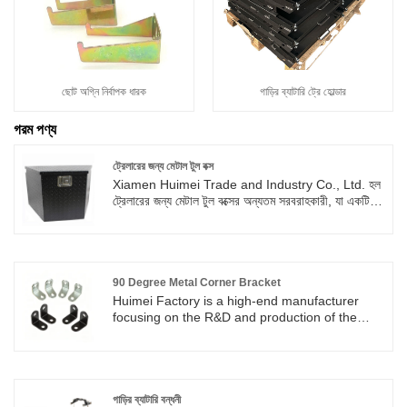
ছোট অগ্নি নির্বাপক ধারক
গাড়ির ব্যাটারি ট্রে হোল্ডার
গরম পণ্য
ট্রেলারের জন্য মেটাল টুল বক্স
Xiamen Huimei Trade and Industry Co., Ltd. হল
ট্রেলারের জন্য মেটাল টুল বক্সের অন্যতম সরবরাহকারী, যা একটি
ট্রিপল সিল ডিজাইন গ্রহণ করে এবং ইঞ্জিনিয়ারিং ফ্লিট, আউটডোর
এক্সপ্লোরেশন এবং পেশাদার রক্ষণাবেক্ষণ দলের জন্য উপযুক্ত৷
আমাদের কারখানা থেকে ক্রয় করতে স্বাগতম, এবং আমরা
যুক্তিসঙ্গত ছাড় দিতে পারি।
90 Degree Metal Corner Bracket
Huimei Factory is a high-end manufacturer
focusing on the R&D and production of the
newest 90 Degree Metal Corner Bracket. This
product boasts solid structure, excellent load-
bearing capacity, superior anti-deformation
performance and long-lasting rust-proof
surface treatment. It is widely suitable for
গাড়ির ব্যাটারি বন্ধনী