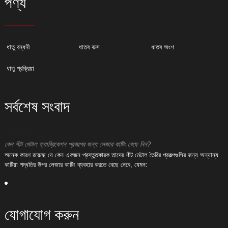
পণ্য
ধাতু বন্ধনী
ধাতব বাক্স
ধাতব অংশ
ধাতু প্রক্রিয়া
সর্বশেষ সংবাদ
কেন শীট মেটাল ফ্যাব্রিকেশন প্রকল্পের জন্য লেজার কাটিং বেছে নিন?
ক
অনেক কারণ রয়েছে যে কেন একজন প্রস্তুতকারক তাদের শীট মেটাল তৈরির প্রকল্পগুলির জন্য অন্যান্য
অ
কাটিয়া পদ্ধতির উপর লেজার কাটিং ব্যবহার করতে বেছে নেবে, যেমন:
ক
যোগাযোগ করুন