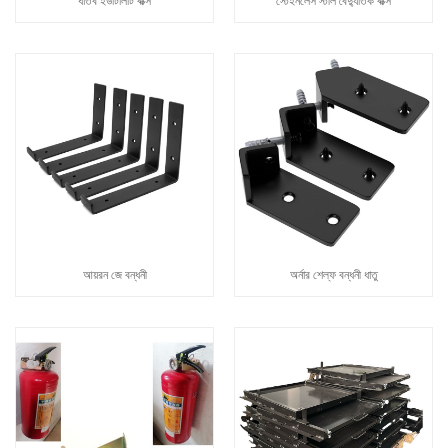
ধাতব ইউটিলিটি বাক্স
স্টেইনলেস স্টীল বৈদ্যুতিক বাক্স
আয়রন জে বন্ধনী
অর্নার শেল্ফ বন্ধনী ধাতু