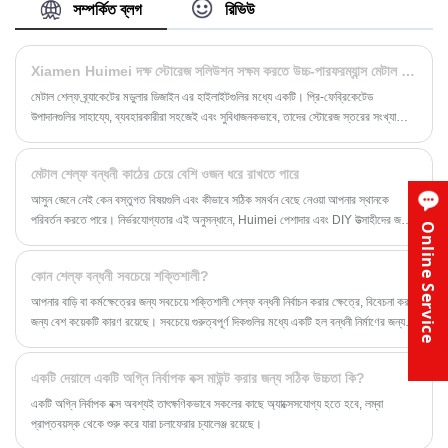
করা হয়েছে। স্টেইনলেস স্টিল জংশন বক্সের চমৎকার জারা এবং ঘর্ষণ
সম্পর্কিত ব্লগ
রিভিউ
প্রতিরোধ ক্ষমতা রয়েছে, এটি শিল্প, নির্মাণ, রাসায়নিক এবং অন্যান্য
ক্ষেত্র সহ বিভিন্ন কঠোর পরিবেশে ব্যবহারের জন্য উপযুক্ত করে
তোলে।
Xiamen Huimei দক্ষ স্টোরেজ সলিউশন সক্ষম করতে উচ্চ-পারফরম্যান্স মেটাল শেল্ফ বন্ধনী প্রবর্তন করেছে
মেটাল শেল্ফ ব্র্যাকেটের মডুলার ডিজাইন এর হাইলাইটগুলির মধ্যে একটি। প্রি-ফেব্রিকেটেড
উপাদানগুলির সাহায্যে, ব্যবহারকারীরা সহজেই এবং সুবিধাজনকভাবে, তাদের স্টোরেজ স্তরের সংখ্যা
বাড়ানোর বা বন্ধনীর উচ্চতা সামঞ্জস্য করার প্রয়োজন হোক না কেন, তাদের প্রয়োজন অনুসারে বন্ধনী
কাঠামোকে অবাধে একত্রিত করতে পারে।
মেটাল শেল্ফ বন্ধনী কাঠের চেয়ে বেশি ওজন ধরে রাখতে পারে
আসুন জেনে নেই কেন বস্তুগত বিষয়গুলি এবং কীভাবে সঠিক সমর্থন বেছে নেওয়া আপনার স্থানকে
পরিবর্তন করতে পারে। নির্ভরযোগ্যতার এই অনুসন্ধানে, Huimei পেশাদার এবং DIY উত্সাহীদের জন্য
Online Service
একইভাবে একটি বিশ্বস্ত নাম হয়ে উঠেছে, বিশেষ করে যখন এটি শক্তিশালী ধাতব শেলফ বন্ধনীর
ক্ষেত্রে আসে।
কোন শেল্ফ বন্ধনী সবচেয়ে শক্তিশালী?
আপনার বাড়ি বা কর্মক্ষেত্রের জন্য সবচেয়ে শক্তিশালী শেল্ফ বন্ধনী নির্বাচন করার ক্ষেত্রে, বিবেচনা করার
জন্য বেশ কয়েকটি কারণ রয়েছে। সবচেয়ে গুরুত্বপূর্ণ দিকগুলির মধ্যে একটি হল বন্ধনী নির্মাণের জন্য
ব্যবহৃত উপাদান। এই নিবন্ধে, আমরা ধাতব শেলফ বন্ধনী, বিশেষত ভারী-শুল্ক ধাতব বন্ধনীগুলির উপর
ফোকাস করব এবং কেন তারা প্রায়শই সবচেয়ে শক্তিশালী বিকল্প উপলব্ধ তা অন্বেষণ করব।
একটি দেয়ালে একটি অগ্নি নির্বাপক বক্স মাউন্ট করার জন্য সঠিক উচ্চতা কি?
একটি অগ্নি নির্বাপক বক্স অবশ্যই তাৎক্ষণিকভাবে সকলের কাছে অ্যাক্সেসযোগ্য হতে হবে, লম্বা
প্রাপ্তবয়স্ক থেকে শুরু করে যারা চলাফেরার চ্যালেঞ্জ রয়েছে।