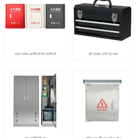
ওভাল ফায়ার এক্সটিংগুইশার ক্যাবিনেট
দুটি ড্রয়ার মেটাল টুল বক্স