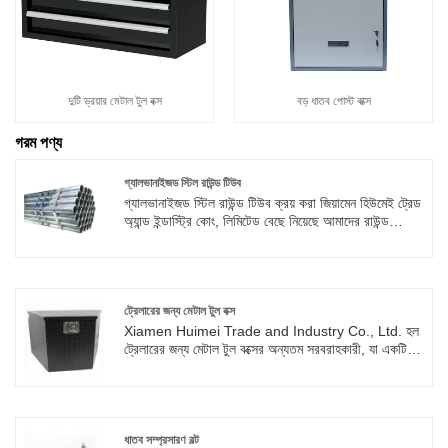
দুটি ড্রয়ার মেটাল টুল বক্স
বড় ধাতব পোস্ট বাক্স
গরম পণ্য
গ্যালভানাইজড স্টিল রাউন্ড টিউব
গ্যালভানাইজড স্টিল রাউন্ড টিউব ক্রয় করা জিয়ামেন হিউমেই ট্রেড
অ্যান্ড ইন্ডাস্ট্রি কোং, লিমিটেড বেছে নিয়েছে আমাদের রাউন্ড
পাইপগুলি আমাদের হট-ডিপ গ্যালভানাইজিং প্রক্রিয়াটির সাথে
মিলিত উচ্চমানের ইস্পাত উপাদান দিয়ে তৈরি। এই পণ্যটিতে উচ্চ-
শক্তি ইস্পাত সমর্থন এবং পরিধান-প্রতিরোধী এবং স্ক্র্যাচ প্রতিরোধী
গ্যালভানাইজড স্তরগুলির বৈশিষ্ট্য রয়েছে, এটি বহিরঙ্গন পরিবেশের
জন্য অর্থনৈতিক পছন্দ হিসাবে তৈরি করে,
ট্রেলারের জন্য মেটাল টুল বক্স
Xiamen Huimei Trade and Industry Co., Ltd. হল
ট্রেলারের জন্য মেটাল টুল বক্সের অন্যতম সরবরাহকারী, যা একটি
ট্রিপল সিল ডিজাইন গ্রহণ করে এবং ইঞ্জিনিয়ারিং ফ্লিট, আউটডোর
এক্সপ্লোরেশন এবং পেশাদার রক্ষণাবেক্ষণ দলের জন্য উপযুক্ত৷
আমাদের কারখানা থেকে ক্রয় করতে স্বাগতম, এবং আমরা
যুক্তিসঙ্গত ছাড় দিতে পারি।
ধাতব সম্প্রসারণ বল্ট