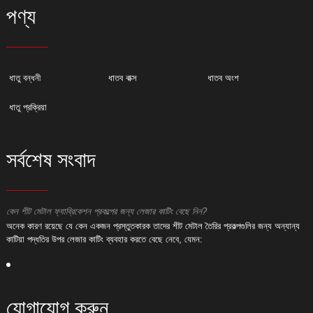
পণ্য
ধাতু বন্ধনী
ধাতব বাক্স
ধাতব অংশ
ধাতু প্রক্রিয়া
সর্বশেষ সংবাদ
কেন শীট মেটাল ফ্যাব্রিকেশন প্রকল্পের জন্য লেজার কাটিং বেছে নিন?
ক
অনেক কারণ রয়েছে যে কেন একজন প্রস্তুতকারক তাদের শীট মেটাল তৈরির প্রকল্পগুলির জন্য অন্যান্য
অ
কাটিয়া পদ্ধতির উপর লেজার কাটিং ব্যবহার করতে বেছে নেবে, যেমন:
ক
যোগাযোগ করুন