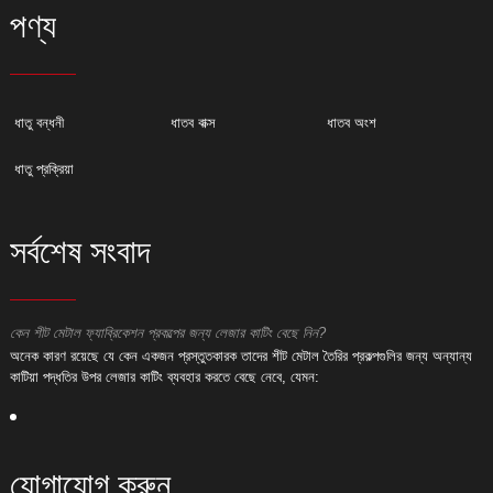
পণ্য
ধাতু বন্ধনী
ধাতব বাক্স
ধাতব অংশ
ধাতু প্রক্রিয়া
সর্বশেষ সংবাদ
কেন শীট মেটাল ফ্যাব্রিকেশন প্রকল্পের জন্য লেজার কাটিং বেছে নিন?
ক
অনেক কারণ রয়েছে যে কেন একজন প্রস্তুতকারক তাদের শীট মেটাল তৈরির প্রকল্পগুলির জন্য অন্যান্য
অ
কাটিয়া পদ্ধতির উপর লেজার কাটিং ব্যবহার করতে বেছে নেবে, যেমন:
ক
যোগাযোগ করুন