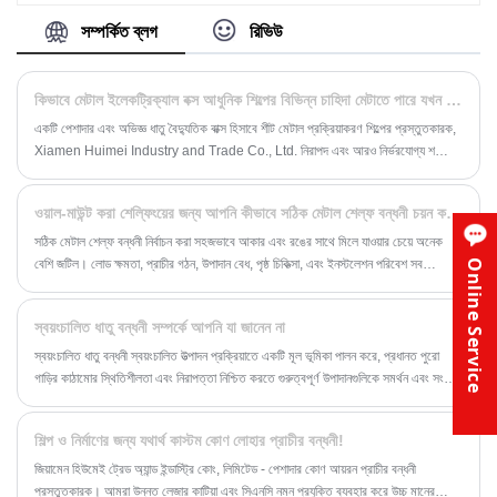
করি।
সম্পর্কিত ব্লগ
রিভিউ
কিভাবে মেটাল ইলেকট্রিক্যাল বক্স আধুনিক শিল্পের বিভিন্ন চাহিদা মেটাতে পারে যখন নিরাপত্তা নিশ্চিত করে এবং দক্ষতা বৃদ্ধি করে?
একটি পেশাদার এবং অভিজ্ঞ ধাতু বৈদ্যুতিক বাক্স হিসাবে শীট মেটাল প্রক্রিয়াকরণ শিল্পের প্রস্তুতকারক,
Xiamen Huimei Industry and Trade Co., Ltd. নিরাপদ এবং আরও নির্ভরযোগ্য শক্তি
ব্যবস্থাপনা এবং সরঞ্জাম সুরক্ষা প্রদানের জন্য অনেক কোম্পানিকে মেটাল ইলেকট্রিক্যাল বক্স প্রদানের
ইতিহাস রয়েছে৷ উদ্ভাবনী সমাধান প্রদানের জন্য প্রতিশ্রুতিবদ্ধ একটি কোম্পানি হিসাবে, আমাদের
ওয়াল-মাউন্ট করা শেল্ফিংয়ের জন্য আপনি কীভাবে সঠিক মেটাল শেল্ফ বন্ধনী চয়ন করবেন
মেটাল ইলেকট্রিক্যাল বক্সের শুধুমাত্র চমৎকার স্থায়িত্ব এবং সুরক্ষা কর্মক্ষমতাই নেই, কিন্তু আরও
গুরুত্বপূর্ণভাবে, তাদের বহুমুখিতা ব্যাপকভাবে বিদ্যুৎ বিতরণ, সরঞ্জাম নিয়ন্ত্রণ এবং শিল্প অটোমেশনে
সঠিক মেটাল শেল্ফ বন্ধনী নির্বাচন করা সহজভাবে আকার এবং রঙের সাথে মিলে যাওয়ার চেয়ে অনেক
ব্যবহৃত হয়।
বেশি জটিল। লোড ক্ষমতা, প্রাচীর গঠন, উপাদান বেধ, পৃষ্ঠ চিকিত্সা, এবং ইনস্টলেশন পরিবেশ সব
Online Service
দীর্ঘমেয়াদী নিরাপত্তা এবং কর্মক্ষমতা গুরুত্বপূর্ণ ভূমিকা পালন করে.
স্বয়ংচালিত ধাতু বন্ধনী সম্পর্কে আপনি যা জানেন না
স্বয়ংচালিত ধাতু বন্ধনী স্বয়ংচালিত উত্পাদন প্রক্রিয়াতে একটি মূল ভূমিকা পালন করে, প্রধানত পুরো
গাড়ির কাঠামোর স্থিতিশীলতা এবং নিরাপত্তা নিশ্চিত করতে গুরুত্বপূর্ণ উপাদানগুলিকে সমর্থন এবং সংযোগ
করতে ব্যবহৃত হয়। এই বন্ধনীগুলি প্রায়শই উচ্চ-শক্তির ইস্পাত, অ্যালুমিনিয়াম অ্যালয়েস এবং
অন্যান্য উচ্চ-কার্যকারিতা সামগ্রী দিয়ে তৈরি হয়, যা কেবল বন্ধনীগুলির লোড-বহন ক্ষমতা বাড়ায় না, তবে
শিল্প ও নির্মাণের জন্য যথার্থ কাস্টম কোণ লোহার প্রাচীর বন্ধনী!
গাড়ির শরীরের সামগ্রিক ওজনও হ্রাস করে, যার ফলে জ্বালানী অর্থনীতির উন্নতি হয় এবং ড্রাইভিং
কর্মক্ষমতা। প্রযুক্তির অগ্রগতির সাথে, স্বয়ংচালিত ধাতব বন্ধনীর নকশা আরও জটিল হয়ে উঠছে, যেমন
জিয়ামেন হিউমেই ট্রেড অ্যান্ড ইন্ডাস্ট্রি কোং, লিমিটেড - পেশাদার কোণ আয়রন প্রাচীর বন্ধনী
সীমিত উপাদান বিশ্লেষণ এবং কম্পিউটার-সহায়ক নকশা (CAD) এবং অন্যান্য উন্নত প্রযুক্তির
প্রস্তুতকারক। আমরা উন্নত লেজার কাটিয়া এবং সিএনসি নমন প্রযুক্তি ব্যবহার করে উচ্চ মানের