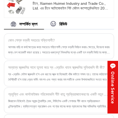
সার্টিফিকেট: ISO CE
চীনে, Xiamen Huimei Industry and Trade Co.,
ডেলিভারি সময়: 15-30 দিন
Ltd. এর চীনে অটোমোবাইল শিট মেটাল কম্পোনেন্টগুলিতে 20
উত্স: জিয়ামেন, চীন
বছরের বেশি উত্পাদন অভিজ্ঞতা রয়েছে৷ আমরা তৈরি করা প্রতিটি
সরবরাহ ক্ষমতা: প্রতি মাসে 1 মিলিয়ন
পণ্য স্বয়ংচালিত শিল্পের শক্তি, নির্ভুলতা এবং নিরাপত্তার
প্রয়োজনীয়তা পূরণ করে। আপনি যদি এটি খুঁজছেন, সময় আমাদের
সম্পর্কিত ব্লগ
রিভিউ
সাথে যোগাযোগ করুন.
কোন শেল্ফ বন্ধনী সবচেয়ে শক্তিশালী?
আপনার বাড়ি বা কর্মক্ষেত্রের জন্য সবচেয়ে শক্তিশালী শেল্ফ বন্ধনী নির্বাচন করার ক্ষেত্রে, বিবেচনা করার
জন্য বেশ কয়েকটি কারণ রয়েছে। সবচেয়ে গুরুত্বপূর্ণ দিকগুলির মধ্যে একটি হল বন্ধনী নির্মাণের জন্য
ব্যবহৃত উপাদান। এই নিবন্ধে, আমরা ধাতব শেলফ বন্ধনী, বিশেষত ভারী-শুল্ক ধাতব বন্ধনীগুলির উপর
ফোকাস করব এবং কেন তারা প্রায়শই সবচেয়ে শক্তিশালী বিকল্প উপলব্ধ তা অন্বেষণ করব।
অন্যান্য স্ক্রুগুলির সাথে তুলনা করে স্ব -থ্রেডিং ধাতব স্ক্রুগুলির সুবিধাগুলি কী কী?
Online Service
স্ব -থ্রেডিং মেটাল স্ক্রুগুলি হ'ল এক ধরণের স্ক্রু যা নিজেরাই খাঁজ কাটতে সক্ষম হয়। তাদের কাঠামোগত
বৈশিষ্ট্যটি হ'ল তারা থ্রেড ফর্মিং ফাংশন এবং শক্ত করার ফাংশনটিকে একক উপাদানগুলিতে সংহত করে।
প্রযুক্তি এবং কাস্টমাইজড পরিষেবাগুলি শীট ধাতু প্রক্রিয়াজাতকরণের একটি নতুন শিখরে সূচনা করে
জিয়ামেন হিউমেই ট্রেড অ্যান্ড ইন্ডাস্ট্রি কোং, লিমিটেড একটি পেশাদার শীট ধাতব প্রক্রিয়াকরণ
এন্টারপ্রাইজ। ব্যক্তিগতকৃত প্রয়োজন এবং পণ্যের মানের জন্য গ্রাহকদের উচ্চ দাবিগুলির প্রতিক্রিয়া
হিসাবে, হিউমেই তার নমনীয় কাস্টমাইজেশন পরিষেবাগুলি, সমৃদ্ধ শিল্পের অভিজ্ঞতা, আধুনিক
প্রক্রিয়াজাতকরণ সরঞ্জাম এবং প্রযুক্তি বিভিন্ন এন্টারপ্রাইজ প্রয়োজনীয়তার জন্য উপযুক্ত এবং অনন্য