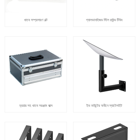
ধাতব সম্প্রসারণ বল্ট
গ্যালভানাইজড স্টিল রাউন্ড টিউব
ড্রয়ার সহ ধাতব সরঞ্জাম বাক্স
ইভ মাউন্টের অধীনে স্যাটেলাইট