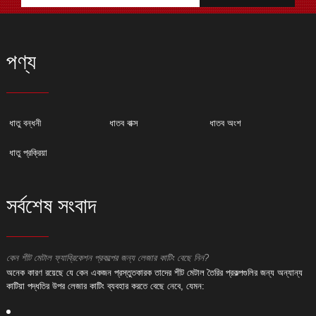
পণ্য
ধাতু বন্ধনী
ধাতব বাক্স
ধাতব অংশ
ধাতু প্রক্রিয়া
সর্বশেষ সংবাদ
কেন শীট মেটাল ফ্যাব্রিকেশন প্রকল্পের জন্য লেজার কাটিং বেছে নিন?
ক
অনেক কারণ রয়েছে যে কেন একজন প্রস্তুতকারক তাদের শীট মেটাল তৈরির প্রকল্পগুলির জন্য অন্যান্য
অ
কাটিয়া পদ্ধতির উপর লেজার কাটিং ব্যবহার করতে বেছে নেবে, যেমন:
ক