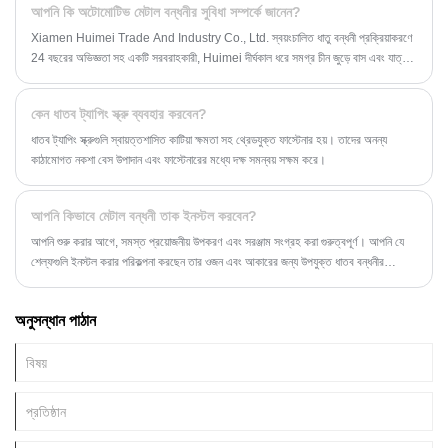
আপনি কি অটোমোটিভ মেটাল বন্ধনীর সুবিধা সম্পর্কে জানেন?
প্রক্রিয়াকরণ সমাধান সরবরাহ করার জন্য প্রযুক্তির সুবিধা দেয়।
Xiamen Huimei Trade And Industry Co., Ltd. স্বয়ংচালিত ধাতু বন্ধনী প্রক্রিয়াকরণে
24 বছরের অভিজ্ঞতা সহ একটি সরবরাহকারী, Huimei দীর্ঘকাল ধরে সমগ্র চীন জুড়ে বাস এবং যাত্রী
পরিবহন কোম্পানিগুলিতে উচ্চ মানের স্বয়ংচালিত ধাতু বন্ধনী সরবরাহ করে আসছে এবং সম্প্রতি,
Huimei একটি নতুন মডেল তৈরি করেছে যা জনসাধারণের জন্য আরও উপযুক্ত। সম্প্রতি, Huimei
কেন ধাতব ট্যাপিং স্ক্রু ব্যবহার করবেন?
নতুন বন্ধনী তৈরি করেছে যেগুলি আরও ব্যবহারিক এবং সাধারণ জনগণের জন্য উপযুক্ত, যা আপনাকে
আপনার দৈনন্দিন জীবনে আরও সুবিধা প্রদান করে। এখানে তিনটি নতুন স্বয়ংচালিত ধাতব বন্ধনী রয়েছে যা
ধাতব ট্যাপিং স্ক্রুগুলি স্বায়ত্তশাসিত কাটিয়া ক্ষমতা সহ থ্রেডযুক্ত ফাস্টেনার হয়। তাদের অনন্য
আমরা এই সপ্তাহে যুক্ত করেছি।
কাঠামোগত নকশা বেস উপাদান এবং ফাস্টেনারের মধ্যে দক্ষ সমন্বয় সক্ষম করে।
আপনি কিভাবে মেটাল বন্ধনী তাক ইনস্টল করবেন?
আপনি শুরু করার আগে, সমস্ত প্রয়োজনীয় উপকরণ এবং সরঞ্জাম সংগ্রহ করা গুরুত্বপূর্ণ। আপনি যে
শেল্ফগুলি ইনস্টল করার পরিকল্পনা করছেন তার ওজন এবং আকারের জন্য উপযুক্ত ধাতব বন্ধনীর
প্রয়োজন হবে, সেইসাথে স্ক্রু, একটি স্ক্রু ড্রাইভার, একটি স্তর, একটি পেন্সিল এবং একটি টেপ
পরিমাপ। হাতে একটি স্টাড ফাইন্ডার রাখাও একটি ভাল ধারণা, কারণ আপনার তাকগুলি সুরক্ষিতভাবে নোঙ্গর
অনুসন্ধান পাঠান
করা হয়েছে তা নিশ্চিত করতে আপনাকে আপনার দেয়ালে স্টাডগুলি সনাক্ত করতে হবে।