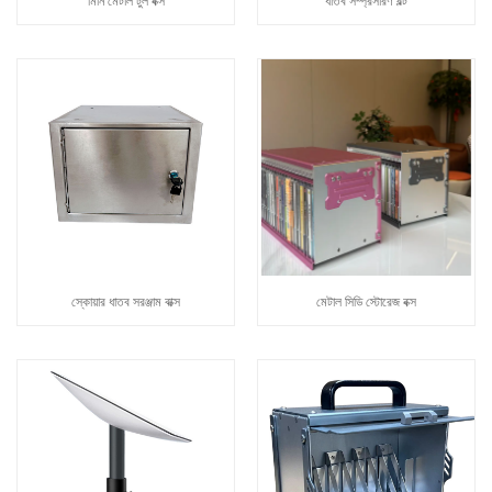
মিনি মেটাল টুল বক্স
ধাতব সম্প্রসারণ বল্ট
স্কোয়ার ধাতব সরঞ্জাম বাক্স
মেটাল সিডি স্টোরেজ বক্স