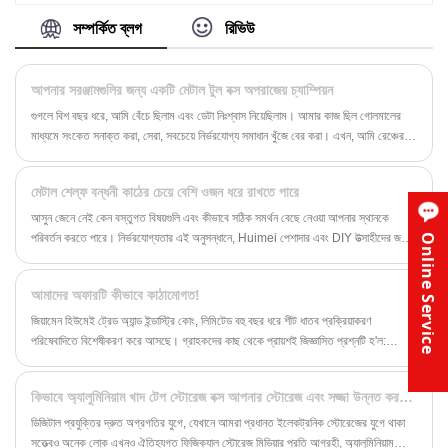
করতে পারে। আপনার যদি কোনও চাহিদা থাকে তবে গ্রাহকরা
পরিদর্শন করার জন্য আমাদের কারখানায় ঘুরে দেখার জন্য স্বাগত।
সম্পর্কিত ব্লগ
রিভিউ
আপনার সরঞ্জামগুলির জন্য একটি মেটাল টুল বক্স অপরাজেয় চ্যাম্পিয়ন
গুগলে বিশ বছর ধরে, আমি বেঁচে ছিলাম এবং ডেটা নিঃশ্বাস নিয়েছিলাম। আমার কাজ ছিল গোলমালের
মাধ্যমে সংকেত সনাক্ত করা, সেরা, সবচেয়ে নির্ভরযোগ্য সমাধান খুঁজে বের করা। এখন, আমি রেঞ্চের
জন্য কোডের লাইন ট্রেড করেছি, কিন্তু সেই একই বিশ্লেষণাত্মক মানসিকতা রয়ে গেছে। আমার
সরঞ্জামগুলিকে রক্ষা করার ক্ষেত্রে, পছন্দটি স্ফটিক পরিষ্কার ছিল। আমি একটি মেটাল টুল বক্স বেছে
মেটাল শেল্ফ বন্ধনী কাঠের চেয়ে বেশি ওজন ধরে রাখতে পারে
নিয়েছি, বিশেষ করে Huimei থেকে একটি। আমি আপনাকে বলি যে কেন এই সিদ্ধান্তটি কোনও
গুরুতর ব্যবহারকারীর জন্য নো-ব্রেইনার।
আসুন জেনে নেই কেন বস্তুগত বিষয়গুলি এবং কীভাবে সঠিক সমর্থন বেছে নেওয়া আপনার স্থানকে
পরিবর্তন করতে পারে। নির্ভরযোগ্যতার এই অনুসন্ধানে, Huimei পেশাদার এবং DIY উত্সাহীদের জন্য
Online Service
একইভাবে একটি বিশ্বস্ত নাম হয়ে উঠেছে, বিশেষ করে যখন এটি শক্তিশালী ধাতব শেলফ বন্ধনীর
ক্ষেত্রে আসে।
আমাদের অফারটি কীভাবে কাঠামোগত!
জিয়ামেন হিউমেই ট্রেড অ্যান্ড ইন্ডাস্ট্রি কোং, লিমিটেড বহু বছর ধরে শীট ধাতব প্রক্রিয়াকরণ
পরিষেবাদিতে বিশেষীকরণ করে আসছে। গ্রাহকদের কাছ থেকে প্রায়শই জিজ্ঞাসিত প্রশ্নটি হ'ল:
"উদ্ধৃতিটি কীভাবে গণনা করা হয়?"
কিভাবে অ্যালুমিনিয়াম খাদ টেপ স্টোরেজ বক্স আপনার স্টোরেজ এবং সজ্জা উন্নত করতে পারে?
ডিজিটাল প্রযুক্তির দ্রুত অগ্রগতির যুগে, যেখানে আমরা প্রধানত ইলেকট্রনিক স্টোরেজের যুগে থাকা
সত্ত্বেও অনেক লোক এখনও ঐতিহ্যগত ফিজিক্যাল স্টোরেজ মিডিয়ার প্রতি আগ্রহী, অ্যালুমিনিয়াম