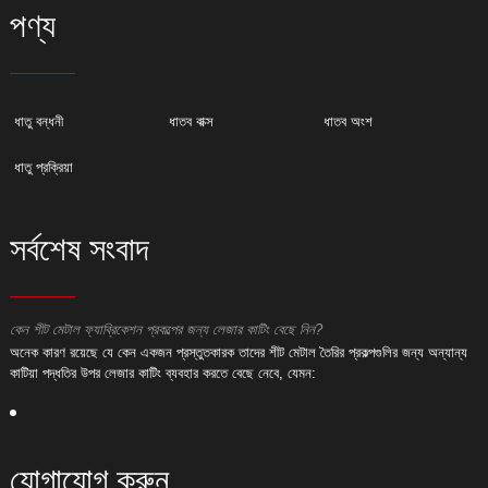
পণ্য
ধাতু বন্ধনী
ধাতব বাক্স
ধাতব অংশ
ধাতু প্রক্রিয়া
সর্বশেষ সংবাদ
কেন শীট মেটাল ফ্যাব্রিকেশন প্রকল্পের জন্য লেজার কাটিং বেছে নিন?
ক
অনেক কারণ রয়েছে যে কেন একজন প্রস্তুতকারক তাদের শীট মেটাল তৈরির প্রকল্পগুলির জন্য অন্যান্য
অ
কাটিয়া পদ্ধতির উপর লেজার কাটিং ব্যবহার করতে বেছে নেবে, যেমন:
ক
যোগাযোগ করুন