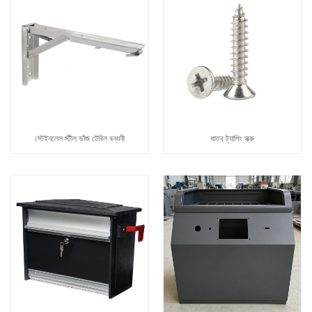
স্টেইনলেস স্টীল ভাঁজ টেবিল বন্ধনী
ধাতব ট্যাপিং স্ক্রু