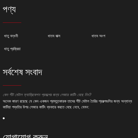
পণ্য
ধাতু বন্ধনী
ধাতব বাক্স
ধাতব অংশ
ধাতু প্রক্রিয়া
সর্বশেষ সংবাদ
কেন শীট মেটাল ফ্যাব্রিকেশন প্রকল্পের জন্য লেজার কাটিং বেছে নিন?
ক
অনেক কারণ রয়েছে যে কেন একজন প্রস্তুতকারক তাদের শীট মেটাল তৈরির প্রকল্পগুলির জন্য অন্যান্য
অ
কাটিয়া পদ্ধতির উপর লেজার কাটিং ব্যবহার করতে বেছে নেবে, যেমন:
ক
যোগাযোগ করুন