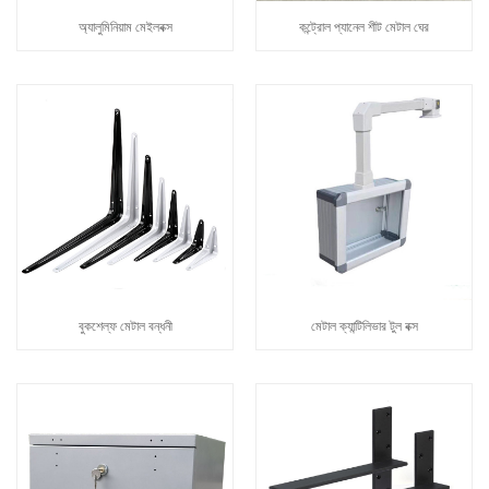
অ্যালুমিনিয়াম মেইলবক্স
কন্ট্রোল প্যানেল শীট মেটাল ঘের
বুকশেল্ফ মেটাল বন্ধনী
মেটাল ক্যান্টিলিভার টুল বক্স