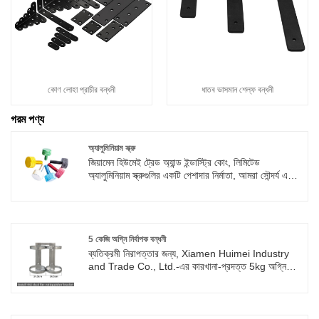
কোণ লোহা প্রাচীর বন্ধনী
ধাতব ভাসমান শেল্ফ বন্ধনী
গরম পণ্য
অ্যালুমিনিয়াম স্ক্রু
জিয়ামেন হিউমেই ট্রেড অ্যান্ড ইন্ডাস্ট্রি কোং, লিমিটেড
অ্যালুমিনিয়াম স্ক্রুগুলির একটি পেশাদার নির্মাতা, আমরা সৌন্দর্য এবং
ব্যবহারিকতার চাহিদা একত্রিত করি, যাতে অ্যালুমিনিয়াম রিভেটসের
রঙের পছন্দগুলির প্রচুর পরিমাণে থাকে, আরও বিভিন্ন দৃশ্যের সাথে
খাপ খাইয়ে নেওয়া হয়।
5 কেজি অগ্নি নির্বাপক বন্ধনী
ব্যতিক্রমী নিরাপত্তার জন্য, Xiamen Huimei Industry
and Trade Co., Ltd.-এর কারখানা-প্রদত্ত 5kg অগ্নি
নির্বাপক বন্ধনী ছাড়া আর তাকাবেন না! প্রতিটি বন্ধনী
স্থিতিশীলতা, লোড বহন ক্ষমতা এবং দ্রুত জরুরী প্রতিক্রিয়া
নিশ্চিত করার জন্য সতর্কতার সাথে তৈরি করা হয়েছে। আপনার
প্রয়োজন আলোচনা করতে আমাদের সাথে যোগাযোগ করুন.