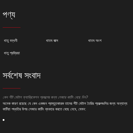
পণ্য
ধাতু বন্ধনী
ধাতব বাক্স
ধাতব অংশ
ধাতু প্রক্রিয়া
সর্বশেষ সংবাদ
কেন শীট মেটাল ফ্যাব্রিকেশন প্রকল্পের জন্য লেজার কাটিং বেছে নিন?
ক
অনেক কারণ রয়েছে যে কেন একজন প্রস্তুতকারক তাদের শীট মেটাল তৈরির প্রকল্পগুলির জন্য অন্যান্য
অ
কাটিয়া পদ্ধতির উপর লেজার কাটিং ব্যবহার করতে বেছে নেবে, যেমন:
ক