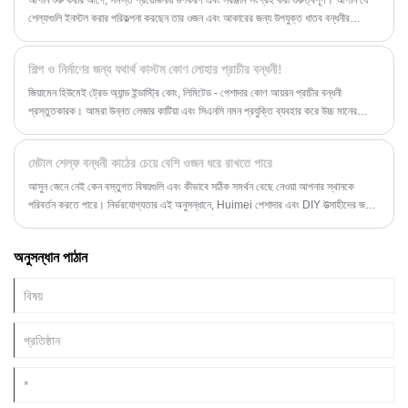
আপনি শুরু করার আগে, সমস্ত প্রয়োজনীয় উপকরণ এবং সরঞ্জাম সংগ্রহ করা গুরুত্বপূর্ণ। আপনি যে
শেল্ফগুলি ইনস্টল করার পরিকল্পনা করছেন তার ওজন এবং আকারের জন্য উপযুক্ত ধাতব বন্ধনীর
প্রয়োজন হবে, সেইসাথে স্ক্রু, একটি স্ক্রু ড্রাইভার, একটি স্তর, একটি পেন্সিল এবং একটি টেপ
পরিমাপ। হাতে একটি স্টাড ফাইন্ডার রাখাও একটি ভাল ধারণা, কারণ আপনার তাকগুলি সুরক্ষিতভাবে নোঙ্গর
শিল্প ও নির্মাণের জন্য যথার্থ কাস্টম কোণ লোহার প্রাচীর বন্ধনী!
করা হয়েছে তা নিশ্চিত করতে আপনাকে আপনার দেয়ালে স্টাডগুলি সনাক্ত করতে হবে।
জিয়ামেন হিউমেই ট্রেড অ্যান্ড ইন্ডাস্ট্রি কোং, লিমিটেড - পেশাদার কোণ আয়রন প্রাচীর বন্ধনী
প্রস্তুতকারক। আমরা উন্নত লেজার কাটিয়া এবং সিএনসি নমন প্রযুক্তি ব্যবহার করে উচ্চ মানের
কোণে লোহার প্রাচীর বন্ধনী উত্পাদন করি। আমাদের নির্ভুলতা উত্পাদন প্রক্রিয়া সঠিক মাত্রিক নির্ভুলতা
নিশ্চিত করে, যা কাঠামোগত স্থায়িত্ব এবং সহজ ইনস্টলেশনকে সহায়তা করে।
মেটাল শেল্ফ বন্ধনী কাঠের চেয়ে বেশি ওজন ধরে রাখতে পারে
আসুন জেনে নেই কেন বস্তুগত বিষয়গুলি এবং কীভাবে সঠিক সমর্থন বেছে নেওয়া আপনার স্থানকে
পরিবর্তন করতে পারে। নির্ভরযোগ্যতার এই অনুসন্ধানে, Huimei পেশাদার এবং DIY উত্সাহীদের জন্য
একইভাবে একটি বিশ্বস্ত নাম হয়ে উঠেছে, বিশেষ করে যখন এটি শক্তিশালী ধাতব শেলফ বন্ধনীর
ক্ষেত্রে আসে।
অনুসন্ধান পাঠান