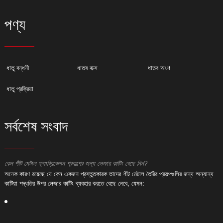
পণ্য
ধাতু বন্ধনী
ধাতব বাক্স
ধাতব অংশ
ধাতু প্রক্রিয়া
সর্বশেষ সংবাদ
কেন শীট মেটাল ফ্যাব্রিকেশন প্রকল্পের জন্য লেজার কাটিং বেছে নিন?
ক
অনেক কারণ রয়েছে যে কেন একজন প্রস্তুতকারক তাদের শীট মেটাল তৈরির প্রকল্পগুলির জন্য অন্যান্য
অ
কাটিয়া পদ্ধতির উপর লেজার কাটিং ব্যবহার করতে বেছে নেবে, যেমন:
ক