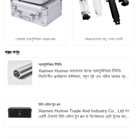
স্কোয়ার অ্যালুমিনিয়াম সরঞ্জাম বাক্স
সামঞ্জস্যযোগ্য ধাতু শেলফ বন্ধনী
গরম পণ্য
অ্যালুমিনিয়াম টিউবিং
Xiamen Huimei কারখানার মানের অ্যালুমিনিয়াম টিউবিং
স্থিতিশীল এক্সট্রুশন কর্মক্ষমতা, মসৃণ পৃষ্ঠ এবং সঠিক আকার প্রদান
করে। একাধিক ক্রস-সেকশন আকারগুলি কাস্টম শীট মেটাল তৈরির
চাহিদা মেটাতে দেওয়া হয়, মরিচা প্রতিরোধী এবং কঠোর বহিরঙ্গন
পরিবেশ।
মিনি মেটাল টুল বক্স
Xiamen Huimei Trade And Industry Co., Ltd হল
একটি টেকসই মিনি মেটাল টুল বক্স যা বিশেষভাবে ছোট টুলের জন্য
ডিজাইন করা হয়েছে। এটি বাড়ি, অফিস, স্কুল, গাড়ি, ওয়ার্কশপ
ইত্যাদিতে ব্যবহার করা যেতে পারে। ছোট টুল বক্সটি লোহার উপাদান
দিয়ে তৈরি, যার শক্তিশালী দৃঢ়তা, দীর্ঘ সেবা জীবন, সহজে
ক্ষতিগ্রস্ত হয় না এবং পুনরায় ব্যবহার করা যায়