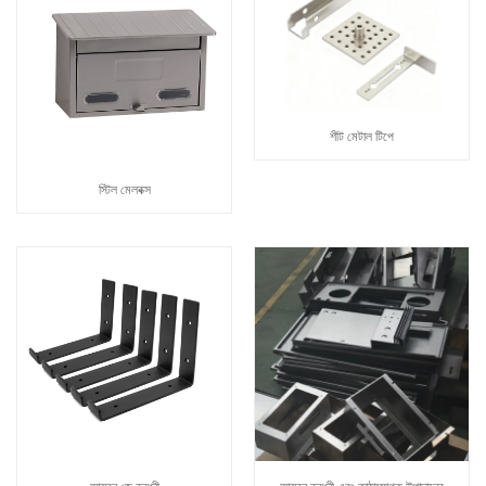
শীট মেটাল টিপে
স্টিল মেলবক্স