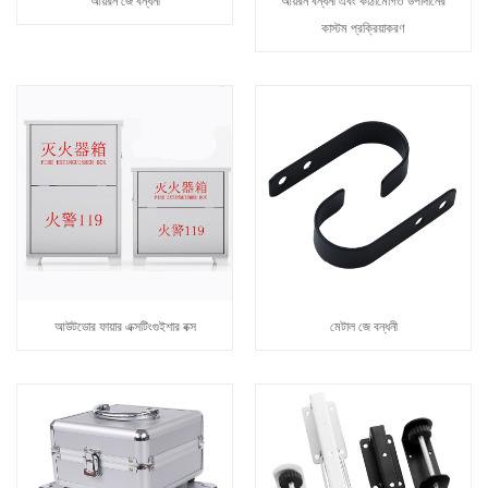
আয়রন জে বন্ধনী
আয়রন বন্ধনী এবং কাঠামোগত উপাদানের
কাস্টম প্রক্রিয়াকরণ
আউটডোর ফায়ার এক্সটিংগুইশার বক্স
মেটাল জে বন্ধনী