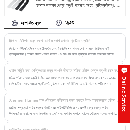
জিয়ামেন হিউমেই ট্রেড অ্যান্ড ইন্ডাস্ট্রি কোং, লিমিটেড উচ্চমানের
ইস্পাত ভাসমান শেল্ফ বন্ধনী সরবরাহ করতে প্রতিশ্রুতিবদ্ধ, যা
আধুনিক স্টোরেজ চাহিদা পূরণের জন্য ডিজাইন করা এক ধরণের
উচ্চ-শক্তি এবং টেকসই বন্ধনী। আধুনিক স্টোরেজ চাহিদা পূরণের
জন্য ডিজাইন করা, ইস্পাত ভাসমান শেল্ফ বন্ধনীগুলি কেবল ইনস্টল
সম্পর্কিত ব্লগ
রিভিউ
করা সহজ নয়, তবে স্টোরেজ স্পেস ব্যবহারের অনুকূলকরণের জন্য
একটি উচ্চ লোড বহনকারী ক্ষমতাও রয়েছে।
শিল্প ও নির্মাণের জন্য যথার্থ কাস্টম কোণ লোহার প্রাচীর বন্ধনী!
জিয়ামেন হিউমেই ট্রেড অ্যান্ড ইন্ডাস্ট্রি কোং, লিমিটেড - পেশাদার কোণ আয়রন প্রাচীর বন্ধনী
প্রস্তুতকারক। আমরা উন্নত লেজার কাটিয়া এবং সিএনসি নমন প্রযুক্তি ব্যবহার করে উচ্চ মানের
কোণে লোহার প্রাচীর বন্ধনী উত্পাদন করি। আমাদের নির্ভুলতা উত্পাদন প্রক্রিয়া সঠিক মাত্রিক নির্ভুলতা
নিশ্চিত করে, যা কাঠামোগত স্থায়িত্ব এবং সহজ ইনস্টলেশনকে সহায়তা করে।
ওয়াল-মাউন্ট করা শেল্ফিংয়ের জন্য আপনি কীভাবে সঠিক মেটাল শেল্ফ বন্ধনী চয়ন করবেন
সঠিক মেটাল শেল্ফ বন্ধনী নির্বাচন করা সহজভাবে আকার এবং রঙের সাথে মিলে যাওয়ার চেয়ে অনেক
Online Service
বেশি জটিল। লোড ক্ষমতা, প্রাচীর গঠন, উপাদান বেধ, পৃষ্ঠ চিকিত্সা, এবং ইনস্টলেশন পরিবেশ সব
দীর্ঘমেয়াদী নিরাপত্তা এবং কর্মক্ষমতা গুরুত্বপূর্ণ ভূমিকা পালন করে.
Xiamen Huimei দক্ষ স্টোরেজ সলিউশন সক্ষম করতে উচ্চ-পারফরম্যান্স মেটাল শেল্ফ বন্ধনী প্রবর্তন করেছে
মেটাল শেল্ফ ব্র্যাকেটের মডুলার ডিজাইন এর হাইলাইটগুলির মধ্যে একটি। প্রি-ফেব্রিকেটেড
উপাদানগুলির সাহায্যে, ব্যবহারকারীরা সহজেই এবং সুবিধাজনকভাবে, তাদের স্টোরেজ স্তরের সংখ্যা
বাড়ানোর বা বন্ধনীর উচ্চতা সামঞ্জস্য করার প্রয়োজন হোক না কেন, তাদের প্রয়োজন অনুসারে বন্ধনী
কাঠামোকে অবাধে একত্রিত করতে পারে।
মেটাল টুল বক্সের চূড়ান্ত গাইড