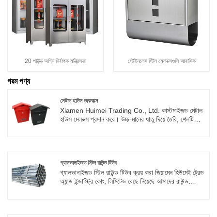
20 পাউন্ড অগ্নি নির্বাপক মন্ত্রিসভা
স্টেইনলেস স্টিল মেলবক্সগুলি আবাসিক
গরম পণ্য
মেটাল হাউস ডাকবাক্স
Xiamen Huimei Trading Co., Ltd. কাস্টমাইজড মেটাল
হাউস মেলবক্স প্রদান করে। উচ্চ-মানের ধাতু দিয়ে তৈরি, শেলটি
পেশাদার চিকিত্সার মধ্য দিয়ে গেছে এবং শক্তিশালী অ্যান্টি-জং এবং
অ্যান্টি-জারা কর্মক্ষমতা রয়েছে। দাম সম্পর্কে জিজ্ঞাসা করতে নতুন
এবং পুরানো উভয় গ্রাহকদের স্বাগতম। আমরা যুক্তিসঙ্গত উদ্ধৃতি
অফার করবে.
গ্যালভানাইজড স্টিল রাউন্ড টিউব
গ্যালভানাইজড স্টিল রাউন্ড টিউব ক্রয় করা জিয়ামেন হিউমেই ট্রেড
অ্যান্ড ইন্ডাস্ট্রি কোং, লিমিটেড বেছে নিয়েছে আমাদের রাউন্ড
পাইপগুলি আমাদের হট-ডিপ গ্যালভানাইজিং প্রক্রিয়াটির সাথে
মিলিত উচ্চমানের ইস্পাত উপাদান দিয়ে তৈরি। এই পণ্যটিতে উচ্চ-
শক্তি ইস্পাত সমর্থন এবং পরিধান-প্রতিরোধী এবং স্ক্র্যাচ প্রতিরোধী
গ্যালভানাইজড স্তরগুলির বৈশিষ্ট্য রয়েছে, এটি বহিরঙ্গন পরিবেশের