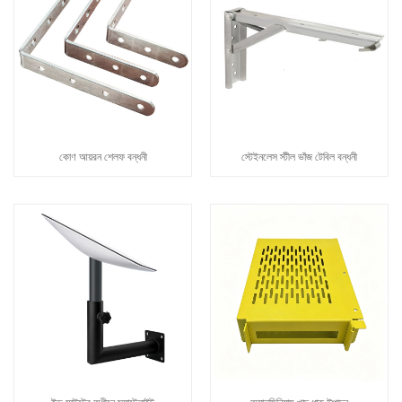
কোণ আয়রন শেলফ বন্ধনী
স্টেইনলেস স্টীল ভাঁজ টেবিল বন্ধনী