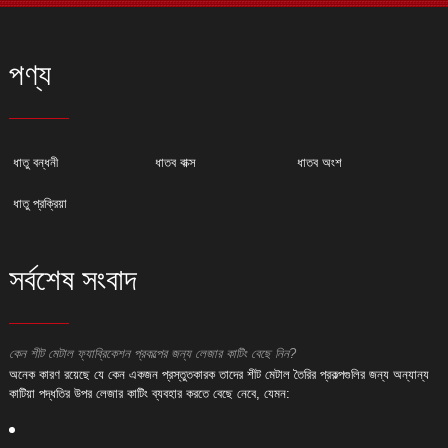
পণ্য
ধাতু বন্ধনী
ধাতব বাক্স
ধাতব অংশ
ধাতু প্রক্রিয়া
সর্বশেষ সংবাদ
কেন শীট মেটাল ফ্যাব্রিকেশন প্রকল্পের জন্য লেজার কাটিং বেছে নিন?
ক
অনেক কারণ রয়েছে যে কেন একজন প্রস্তুতকারক তাদের শীট মেটাল তৈরির প্রকল্পগুলির জন্য অন্যান্য
অ
কাটিয়া পদ্ধতির উপর লেজার কাটিং ব্যবহার করতে বেছে নেবে, যেমন:
ক