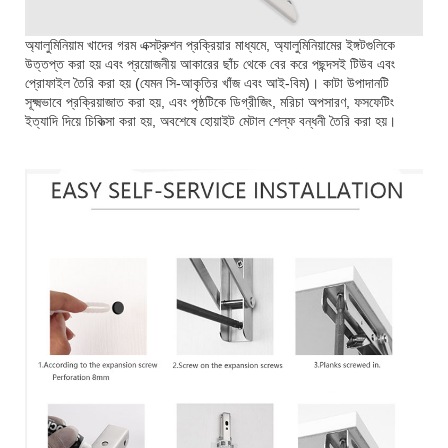
অ্যালুমিনিয়াম খাদের গরম এক্সট্রুশন প্রক্রিয়ার মাধ্যমে, অ্যালুমিনিয়ামের ইঙ্গটগুলিকে
উত্তপ্ত করা হয় এবং প্রয়োজনীয় আকারের ছাঁচ থেকে বের করে পছন্দসই টিউব এবং
প্রোফাইল তৈরি করা হয় (যেমন সি-আকৃতির খাঁজ এবং আই-বিম)। কাটা উপাদানটি
সূক্ষ্মভাবে প্রক্রিয়াজাত করা হয়, এবং পৃষ্ঠটিকে ডিগ্রীজিং, মরিচা অপসারণ, ফসফেটিং
ইত্যাদি দিয়ে চিকিত্সা করা হয়, অবশেষে হোয়াইট মেটাল শেল্ফ বন্ধনী তৈরি করা হয়।