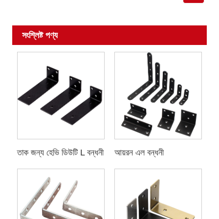
সংশ্লিষ্ট পণ্য
তাক জন্য হেভি ডিউটি ​​L বন্ধনী
আয়রন এল বন্ধনী