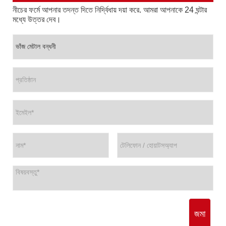
নীচের ফর্মে আপনার তদন্ত দিতে নির্দ্বিধায় দয়া করে. আমরা আপনাকে 24 ঘন্টার
মধ্যে উত্তর দেব।
জমা