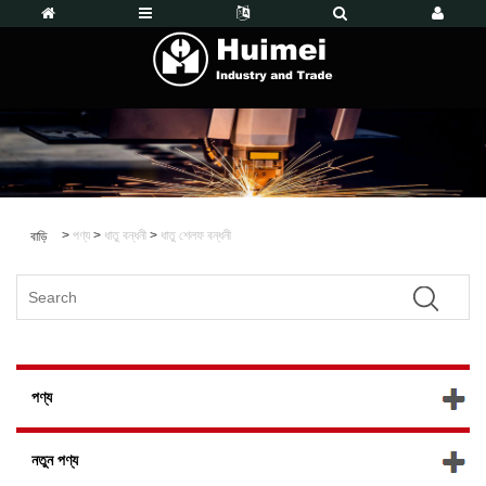
>
পণ্য
>
ধাতু বন্ধনী
>
ধাতু শেলফ বন্ধনী
বাড়ি
পণ্য
নতুন পণ্য