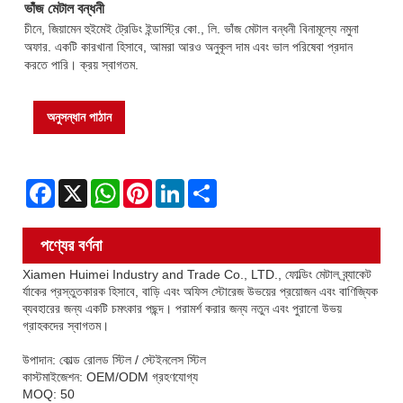
ভাঁজ মেটাল বন্ধনী
চীনে, জিয়ামেন হুইমেই ট্রেডিং ইন্ডাস্ট্রি কো., লি. ভাঁজ মেটাল বন্ধনী বিনামূল্যে নমুনা
অফার. একটি কারখানা হিসাবে, আমরা আরও অনুকূল দাম এবং ভাল পরিষেবা প্রদান
করতে পারি। ক্রয় স্বাগতম.
অনুসন্ধান পাঠান
Facebook
X
WhatsApp
Pinterest
LinkedIn
Share
পণ্যের বর্ণনা
Xiamen Huimei Industry and Trade Co., LTD., ফোল্ডিং মেটাল ব্র্যাকেট
র্যাকের প্রস্তুতকারক হিসাবে, বাড়ি এবং অফিস স্টোরেজ উভয়ের প্রয়োজন এবং বাণিজ্যিক
ব্যবহারের জন্য একটি চমৎকার পছন্দ। পরামর্শ করার জন্য নতুন এবং পুরানো উভয়
গ্রাহকদের স্বাগতম।
উপাদান: কোল্ড রোলড স্টিল / স্টেইনলেস স্টিল
কাস্টমাইজেশন: OEM/ODM গ্রহণযোগ্য
MOQ: 50