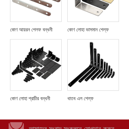
কোণ আয়রন শেলফ বন্ধনী
কোণ লোহা ভাসমান শেল্ফ
কোণ লোহা প্রাচীর বন্ধনী
ধাতব এল শেল্ফ
আমাদের সংবাদ সংকলনে যোগদান করুন