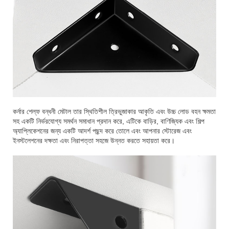
কর্নার শেল্ফ বন্ধনী মেটাল তার স্থিতিশীল ত্রিভুজাকার আকৃতি এবং উচ্চ লোড বহন ক্ষমতা
সহ একটি নির্ভরযোগ্য সমর্থন সমাধান প্রদান করে, এটিকে বাড়ির, বাণিজ্যিক এবং শিল্প
অ্যাপ্লিকেশনের জন্য একটি আদর্শ পছন্দ করে তোলে এবং আপনার স্টোরেজ এবং
ইনস্টলেশনের দক্ষতা এবং নিরাপত্তা সহজে উন্নত করতে সহায়তা করে।