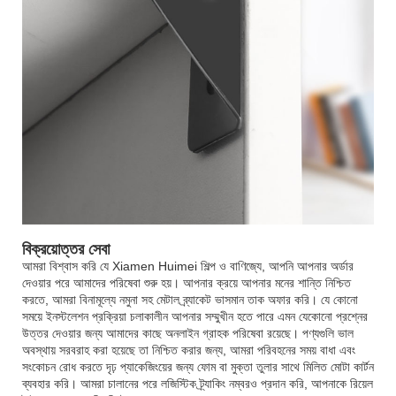
বিক্রয়োত্তর সেবা
আমরা বিশ্বাস করি যে Xiamen Huimei শিল্প ও বাণিজ্যে, আপনি আপনার অর্ডার
দেওয়ার পরে আমাদের পরিষেবা শুরু হয়। আপনার ক্রয়ে আপনার মনের শান্তি নিশ্চিত
করতে, আমরা বিনামূল্যে নমুনা সহ মেটাল ব্র্যাকেট ভাসমান তাক অফার করি। যে কোনো
সময়ে ইনস্টলেশন প্রক্রিয়া চলাকালীন আপনার সম্মুখীন হতে পারে এমন যেকোনো প্রশ্নের
উত্তর দেওয়ার জন্য আমাদের কাছে অনলাইন গ্রাহক পরিষেবা রয়েছে। পণ্যগুলি ভাল
অবস্থায় সরবরাহ করা হয়েছে তা নিশ্চিত করার জন্য, আমরা পরিবহনের সময় বাধা এবং
সংকোচন রোধ করতে দৃঢ় প্যাকেজিংয়ের জন্য ফোম বা মুক্তা তুলার সাথে মিলিত মোটা কার্টন
ব্যবহার করি। আমরা চালানের পরে লজিস্টিক ট্র্যাকিং নম্বরও প্রদান করি, আপনাকে রিয়েল