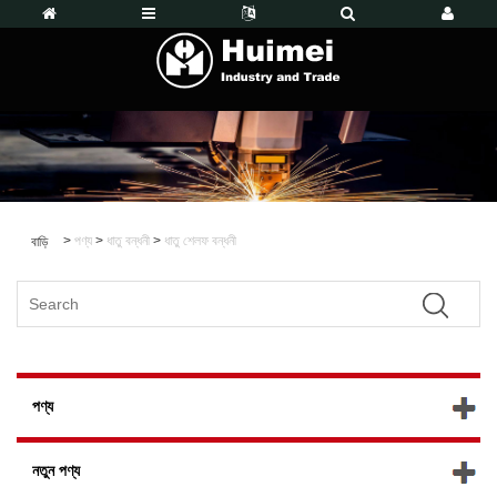
>
পণ্য
>
ধাতু বন্ধনী
>
ধাতু শেলফ বন্ধনী
বাড়ি
পণ্য
নতুন পণ্য