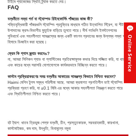
টাইমে প্যাকেজের স্থিতি ট্র্যাক করতে দেয়।
FAQ
বন্ধনীতে লম্বা গর্ত বা স্ট্যাম্পড রিইনফোর্সিং পাঁজরের কাজ কী?
শক্তিবৃদ্ধিকারী পাঁজরগুলি স্ট্যাম্পিং প্রযুক্তির মাধ্যমে গঠিত উত্থাপিত স্ট্রিপ, যা শীট
উপাদানের ক্রস-বিভাগীয় মুহূর্তকে বাড়িয়ে তুলতে পারে। দীর্ঘ গর্তগুলি ইনস্টলেশনের
সুবিধার্থে এবং সহনশীলতা সামঞ্জস্যের জন্য একটি ফাংশন প্রদানের জন্য উল্লম্ব লম্বা গর্ত
Online Service
হিসাবে ডিজাইন করা হয়েছে।
ফ্রেম কি গ্লাস স্ক্র্যাচ করবে
s?
না, আমরা সিলিকন প্যাড বা প্লাস্টিকের প্রতিরক্ষামূলক কভার দিয়ে সজ্জিত করি, যা ধাতু
এবং কাচের মধ্যে সরাসরি যোগাযোগকে কার্যকরভাবে বিচ্ছিন্ন করতে পারে।
কাস্টম প্রক্রিয়াকরণের সময় বন্ধনীর আকারের সামঞ্জস্য কিভাবে নিশ্চিত করবেন?
Haimi মেশিন টুলস সমৃদ্ধ পরিসীমা আছে. আমরা ক্রমাগত প্রগতিশীল ডাই স্ট্যাম্পিং
প্রক্রিয়া গ্রহণ করি, যা ±0.1 মিমি এর মধ্যে আকার সহনশীলতা নিয়ন্ত্রণ করতে পারে
এবং স্থিতিশীলতা নিশ্চিত করতে পারে।
হট ট্যাগ: ধাতব ত্রিভুজ শেল্ফ বন্ধনী, চীন, প্রস্তুতকারক, সরবরাহকারী, কারখানা,
কাস্টমাইজড, কম দাম, উদ্ধৃতি, বিনামূল্যে নমুনা