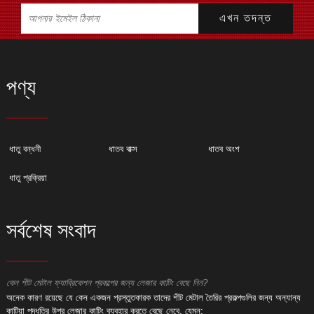
পণ্য
ধাতু বন্ধনী
ধাতব বাক্স
ধাতব অংশ
ধাতু প্রক্রিয়া
সর্বশেষ সংবাদ
কেন শীট মেটাল ফ্যাব্রিকেশন প্রকল্পের জন্য লেজার কাটিং বেছে নিন?
ক
অনেক কারণ রয়েছে যে কেন একজন প্রস্তুতকারক তাদের শীট মেটাল তৈরির প্রকল্পগুলির জন্য অন্যান্য
অ
কাটিয়া পদ্ধতির উপর লেজার কাটিং ব্যবহার করতে বেছে নেবে, যেমন:
ক