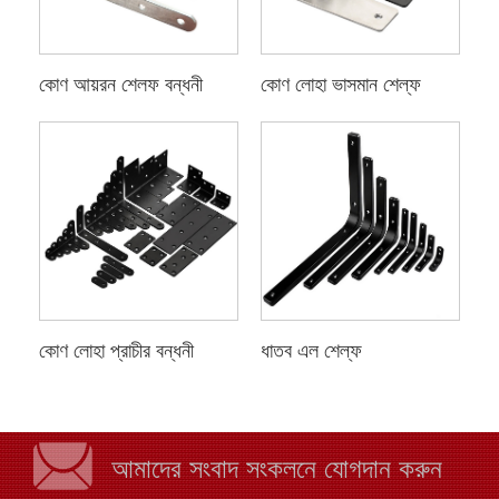
কোণ আয়রন শেলফ বন্ধনী
কোণ লোহা ভাসমান শেল্ফ
কোণ লোহা প্রাচীর বন্ধনী
ধাতব এল শেল্ফ
আমাদের সংবাদ সংকলনে যোগদান করুন