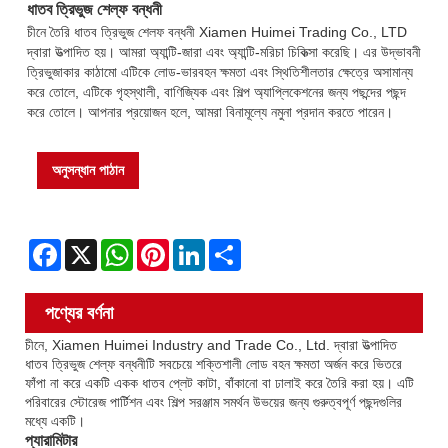
ধাতব ত্রিভুজ শেল্ফ বন্ধনী
চীনে তৈরি ধাতব ত্রিভুজ শেলফ বন্ধনী Xiamen Huimei Trading Co., LTD
দ্বারা উত্পাদিত হয়। আমরা অ্যান্টি-জারা এবং অ্যান্টি-মরিচা চিকিত্সা করেছি। এর উদ্ভাবনী
ত্রিভুজাকার কাঠামো এটিকে লোড-ভারবহন ক্ষমতা এবং স্থিতিশীলতার ক্ষেত্রে অসামান্য
করে তোলে, এটিকে গৃহস্থালী, বাণিজ্যিক এবং শিল্প অ্যাপ্লিকেশনের জন্য পছন্দের পছন্দ
করে তোলে। আপনার প্রয়োজন হলে, আমরা বিনামূল্যে নমুনা প্রদান করতে পারেন।
অনুসন্ধান পাঠান
Facebook
X
WhatsApp
Pinterest
LinkedIn
Share
পণ্যের বর্ণনা
চীনে, Xiamen Huimei Industry and Trade Co., Ltd. দ্বারা উত্পাদিত
ধাতব ত্রিভুজ শেল্ফ বন্ধনীটি সবচেয়ে শক্তিশালী লোড বহন ক্ষমতা অর্জন করে ভিতরে
ফাঁপা না করে একটি একক ধাতব প্লেট কাটা, বাঁকানো বা ঢালাই করে তৈরি করা হয়। এটি
পরিবারের স্টোরেজ পার্টিশন এবং শিল্প সরঞ্জাম সমর্থন উভয়ের জন্য গুরুত্বপূর্ণ পছন্দগুলির
মধ্যে একটি।
প্যারামিটার