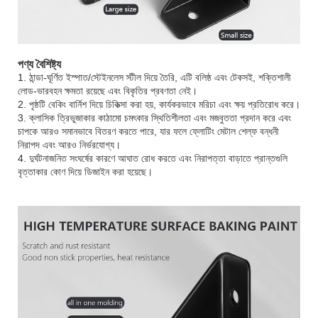
পণ্য বৈশিষ্ট্য
1. ঠান্ডা-ঘূর্ণিত ইস্পাত/স্টেইনলেস স্টীল দিয়ে তৈরি, এটি বলিষ্ঠ এবং টেকসই, শক্তিশালী
লোড-ভারবহন ক্ষমতা রয়েছে এবং বিকৃতির প্রবণতা নেই।
2. পৃষ্ঠটি বেকিং বার্নিশ দিয়ে চিকিত্সা করা হয়, কার্যকরভাবে মরিচা এবং ক্ষয় প্রতিরোধ করে।
3. ক্লাসিক ত্রিভুজাকার কাঠামো চমৎকার স্থিতিশীলতা এবং মজবুততা প্রদান করে এবং
চাপকে আরও সমানভাবে বিতরণ করতে পারে, যার ফলে ফ্লোটিং মেটাল শেল্ফ বন্ধনী
নিরাপদ এবং আরও নির্ভরযোগ্য।
4. দুর্ঘটনাজনিত সংঘর্ষের কারণে আঘাত রোধ করতে এবং নিরাপত্তা বাড়াতে প্রান্তগুলি
বৃত্তাকার কোণ দিয়ে ডিজাইন করা হয়েছে।