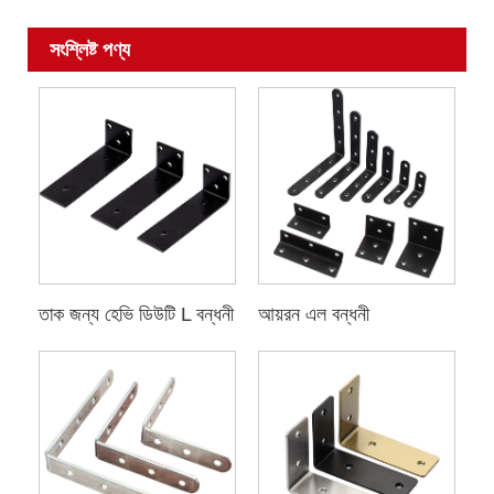
সংশ্লিষ্ট পণ্য
তাক জন্য হেভি ডিউটি ​​L বন্ধনী
আয়রন এল বন্ধনী