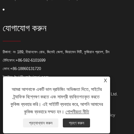
যোগাযোগ করুন
ঠিকানা: নং 189, তিয়ানফেং রোড, জিমেই জেলা, জিয়ামেন সিটি, ফুজিয়ান প্রদেশ, চীন
টেলিফোন:
+86-592-6101699
ফোন:
+86-18860131720
ইমেইল:
hui@xmhuimei.com
X
আমরা আপনাকে একটি ভাল ব্রাউজিং অভিজ্ঞতা দিতে, সাইটের
কপিরাইট © 2024 Xiamen Huimei Industry and Trade Co., Ltd.
ট্র্যাফিক বিশ্লেষণ করতে এবং সামগ্রী ব্যক্তিগতকৃত করতে
কুকিজ ব্যবহার করি। এই সাইটটি ব্যবহার করে, আপনি আমাদের
কুকিজ ব্যবহারে সম্মত হন।
গোপনীয়তা নীতি
সর্বস্বত্ব সংরক্ষিত৷
লিঙ্ক
Sitemap
RSS
XML
Privacy Policy
প্রত্যাখ্যান করুন
গ্রহণ করুন