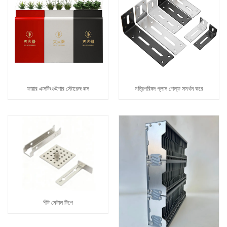
ফায়ার এক্সটিংগুইশার স্টোরেজ বক্স
মন্ত্রিপরিষদ গ্লাস শেল্ফ সমর্থন করে
শীট মেটাল টিপে