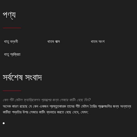
পণ্য
ধাতু বন্ধনী
ধাতব বাক্স
ধাতব অংশ
ধাতু প্রক্রিয়া
সর্বশেষ সংবাদ
কেন শীট মেটাল ফ্যাব্রিকেশন প্রকল্পের জন্য লেজার কাটিং বেছে নিন?
ক
অনেক কারণ রয়েছে যে কেন একজন প্রস্তুতকারক তাদের শীট মেটাল তৈরির প্রকল্পগুলির জন্য অন্যান্য
অ
কাটিয়া পদ্ধতির উপর লেজার কাটিং ব্যবহার করতে বেছে নেবে, যেমন:
ক