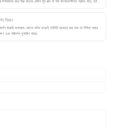
পন করে উচ্চ মানের মেটাল টুল বক্স যা দক্ষ উৎপাদনশীলতা প্রদান করে, দুর্ঘটনা
।
র্শন বিবরণ
 পরিদর্শন জরুরি অবস্থায় কোনো ঘটনা ছাড়াই ইউনিট ব্যবহার করা যায় তা নিশ্চিত করার
ণাবেক্ষণ এবং পরিদর্শন সুপারিশ আছে: