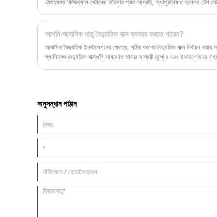
ঐতিহ্যগত ফিজিক্যাল স্টোরেজ মিডিয়ার প্রতি আগ্রহী, অ্যালুমিনিয়াম অ্যালয় টেপ স্
আদর্শ সমাধান প্রদান করার জন্য। যারা সঠিকভাবে তাদের চৌম্বকীয় টেপগুলিকে রক্ষা
তৈরিতে বিশেষীকরণকারী একটি কোম্পানি হিসাবে, Xiamen Huimei Trade And
স্টোরেজ সমাধানের জন্য বাজারের চাহিদা মেটাতে গ্রাহকদের উচ্চ-মানের অ্যালুমিনিয়া
আপনি আবাসিক ধাতু বৈদ্যুতিক বাক্স ব্যবহার করতে পারেন?
প্রতিশ্রুতিবদ্ধ।
আবাসিক বৈদ্যুতিক ইনস্টলেশনের ক্ষেত্রে, সঠিক ধরণের বৈদ্যুতিক বাক্স নির্বাচন করার 
প্লাস্টিকের বৈদ্যুতিক বাক্সগুলি সাধারণত তাদের সাশ্রয়ী মূল্যের এবং ইনস্টলেশনের স
বাক্সগুলিরও নির্দিষ্ট পরিস্থিতিতে তাদের স্থান রয়েছে। এই নিবন্ধে, আমরা আবাসিক সে
পারেন কিনা সেই প্রশ্নটি অন্বেষণ করব, সুবিধাগুলি এবং নির্দিষ্ট পরিস্থিতিগুলি হাইলাই
অনুমোদিত নয় তবে সুপারিশও করা হয়।
অনুসন্ধান পাঠান