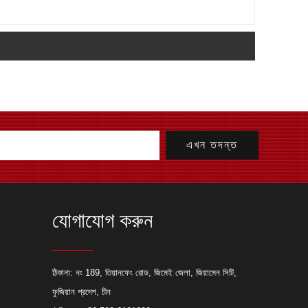
যোগাযোগ করুন
যাব্রিকেশন প্রকল্পের জন্য লেজার কাটিং
ঠিকানা: নং 189, তিয়ানফেং রোড, জিমেই জেলা, জিয়ামেন সিটি,
ফুজিয়ান প্রদেশ, চীন
ছে যে কেন একজন প্রস্তুতকারক তাদের