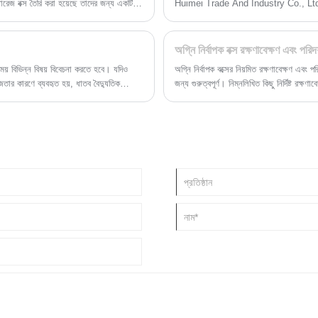
টোরেজ বক্স তৈরি করা হয়েছে তাদের জন্য একটি
Huimei Trade And Industry Co., Ltd উপস্থা
 করতে এবং সংরক্ষণ করতে চায়। শীট মেটাল
প্রতিরোধ করে এবং মূল্যবান যন্ত্রপাতি রক্ষা করে
 Industry Co., Ltd নিরাপদ, টেকসই
ম অ্যালয় টেপ স্টোরেজ বক্স সরবরাহ করতে
অগ্নি নির্বাপক বক্স রক্ষণাবেক্ষণ এবং পরিদ
সময় বিভিন্ন বিষয় বিবেচনা করতে হবে। যদিও
অগ্নি নির্বাপক বক্সের নিয়মিত রক্ষণাবেক্ষণ এবং
হজতার কারণে ব্যবহৃত হয়, ধাতব বৈদ্যুতিক
জন্য গুরুত্বপূর্ণ। নিম্নলিখিত কিছু নির্দিষ্ট রক্ষ
টিংসে আপনি ধাতব বৈদ্যুতিক বাক্স ব্যবহার করতে
ট করে যেখানে ধাতব বৈদ্যুতিক বাক্সগুলি কেবল