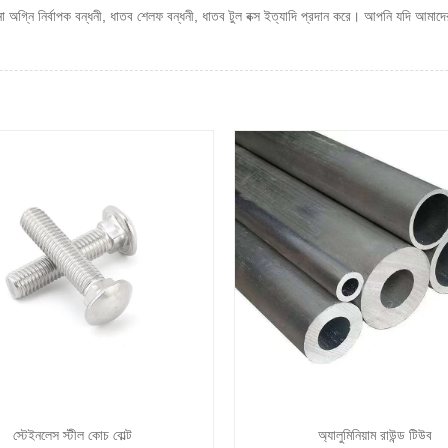
্নি নির্বাপক বন্ধনী, ধাতব শেলফ বন্ধনী, ধাতব টুল বক্স ইত্যাদি প্রদান করে। আপনি যদি আমাদ
স্টেইনলেস স্টীল কোচ বোল্ট
অ্যালুমিনিয়াম রাউন্ড টিউব