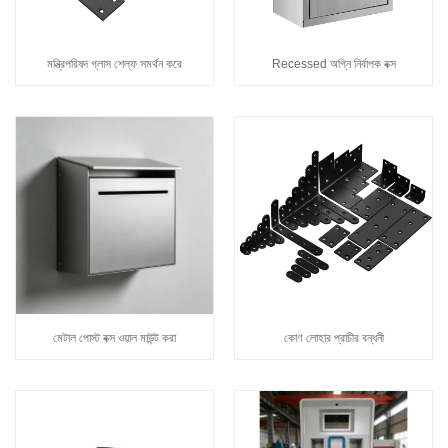
মন্ত্রিপরিষদ গ্লাস শেল্ফ সমর্থন করে
Recessed অগ্নি নির্বাপক বক্স
মেটাল পোস্ট বক্স ওয়াল মাউন্ট করা
কোণ লোহার প্রাচীর বন্ধনী