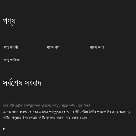
পণ্য
ধাতু বন্ধনী
ধাতব বাক্স
ধাতব অংশ
ধাতু প্রক্রিয়া
সর্বশেষ সংবাদ
কেন শীট মেটাল ফ্যাব্রিকেশন প্রকল্পের জন্য লেজার কাটিং বেছে নিন?
ক
অনেক কারণ রয়েছে যে কেন একজন প্রস্তুতকারক তাদের শীট মেটাল তৈরির প্রকল্পগুলির জন্য অন্যান্য
অ
কাটিয়া পদ্ধতির উপর লেজার কাটিং ব্যবহার করতে বেছে নেবে, যেমন:
ক