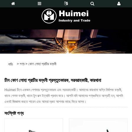
>
পণ্য
>
কোণ লোহা প্রাচীর বন্ধনী
বাড়ি
চীন কোণ লোহা প্রাচীর বন্ধনী প্রস্তুতকারক, সরবরাহকারী, কারখানা
Huimei চীনে একজন পেশাদার প্রস্তুতকারক এবং সরবরাহকারী। আমাদের কারখানা অগ্নি নির্বাপক বন্ধনী,
ধাতব শেলফ বন্ধনী, ধাতব টুল বক্স ইত্যাদি প্রদান করে। আপনি যদি আমাদের পণ্যগুলিতে আগ্রহী হন, আপনি
এখনই জিজ্ঞাসা করতে পারেন এবং আমরা দ্রুত আপনার কাছে ফিরে আসব।
সংশ্লিষ্ট পণ্য