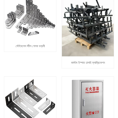
স্টেইনলেস স্টীল শেলফ বন্ধনী
কাস্টম ইস্পাত ঢালাই ফ্যাব্রিকেশন