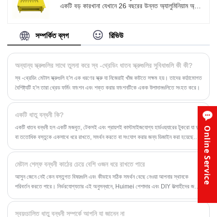
একটি বড় কারখানা যেখানে 26 বছরের উন্নত অ্যালুমিনিয়াম অ্যালয়
মেটাল ম্যানুফ্যাকচারিং প্রযুক্তি রয়েছে৷ আমরা যে অ্যালুমিনিয়াম
পণ্য তৈরি করি তা বিভিন্ন ক্ষেত্রে প্রয়োগ করা হয়। আমরা পণ্য
উৎপাদনের জন্য উচ্চ-বিশুদ্ধ অ্যালুমিনিয়াম বেস উপকরণ (যেমন
সম্পর্কিত ব্লগ
রিভিউ
5052, 6061, 6063, 7050, ইত্যাদি) ব্যবহার করি। এই
উপকরণগুলিতে জারা প্রতিরোধ ক্ষমতা, হালকা ওজন, উচ্চ শক্তি
এবং পুনর্ব্যবহারযোগ্যতা রয়েছে, যা পণ্যগুলিকে অত্যন্ত সাশ্রয়ী
অন্যান্য স্ক্রুগুলির সাথে তুলনা করে স্ব -থ্রেডিং ধাতব স্ক্রুগুলির সুবিধাগুলি কী কী?
করে তোলে।
স্ব -থ্রেডিং মেটাল স্ক্রুগুলি হ'ল এক ধরণের স্ক্রু যা নিজেরাই খাঁজ কাটতে সক্ষম হয়। তাদের কাঠামোগত
বৈশিষ্ট্যটি হ'ল তারা থ্রেড ফর্মিং ফাংশন এবং শক্ত করার ফাংশনটিকে একক উপাদানগুলিতে সংহত করে।
একটি ধাতু বন্ধনী কি?
একটি ধাতব বন্ধনী হল একটি মজবুত, টেকসই এবং প্রায়শই কাস্টমাইজযোগ্য হার্ডওয়্যারের টুকরো যা দুই
Online Service
বা ততোধিক বস্তুকে একসাথে ধরে রাখতে, সমর্থন করতে বা সংযোগ করার জন্য ডিজাইন করা হয়েছে।
ইস্পাত, অ্যালুমিনিয়াম বা স্টেইনলেস স্টিলের মতো বিভিন্ন ধাতু থেকে তৈরি, ধাতব বন্ধনীগুলি তাদের
শক্তি, স্থায়িত্ব এবং জারা প্রতিরোধের জন্য পরিচিত। এগুলি বিভিন্ন প্রয়োজন এবং অ্যাপ্লিকেশনের
মেটাল শেল্ফ বন্ধনী কাঠের চেয়ে বেশি ওজন ধরে রাখতে পারে
জন্য বিভিন্ন আকার, আকার এবং কনফিগারেশনে আসে।
আসুন জেনে নেই কেন বস্তুগত বিষয়গুলি এবং কীভাবে সঠিক সমর্থন বেছে নেওয়া আপনার স্থানকে
পরিবর্তন করতে পারে। নির্ভরযোগ্যতার এই অনুসন্ধানে, Huimei পেশাদার এবং DIY উত্সাহীদের জন্য
একইভাবে একটি বিশ্বস্ত নাম হয়ে উঠেছে, বিশেষ করে যখন এটি শক্তিশালী ধাতব শেলফ বন্ধনীর
ক্ষেত্রে আসে।
স্বয়ংচালিত ধাতু বন্ধনী সম্পর্কে আপনি যা জানেন না