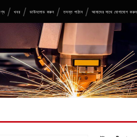
ণ্য
খবর
ডাউনলোড করুন
তদন্ত পাঠান
আমাদের সাথে যোগাযোগ করু