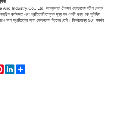
্ধনী
d Industry Co., Ltd. অনন্যভাবে টেকসই স্টেইনলেস স্টীল শেল্ফ
বহারিক কর্মক্ষমতা এবং প্রতিযোগিতামূলক মূল্য সহ একটি পণ্য এবং সুনির্দিষ্ট
 আরও ভাল স্থায়িত্বের জন্য স্টেইনলেস স্টিলের তৈরি। নির্ভরযোগ্য 90° সমর্থন
atsApp
Pinterest
LinkedIn
Share