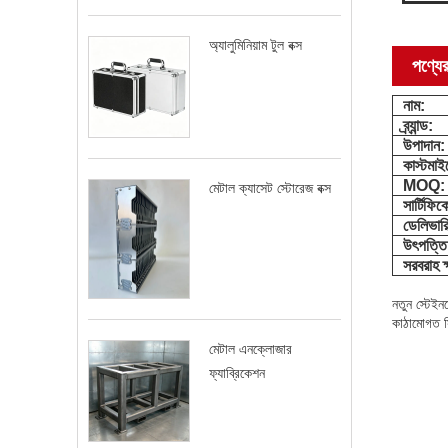
অ্যালুমিনিয়াম টুল বক্স
পণ্যের
নাম:
ব্র্যান্ড:
উপাদান:
কাস্টমা
MOQ
মেটাল ক্যাসেট স্টোরেজ বক্স
সার্টিফিক
ডেলিভার
উৎপত্তি
সরবরাহ 
নতুন স্টেই
কাঠামোগত স্
মেটাল এনক্লোজার
ফ্যাব্রিকেশন