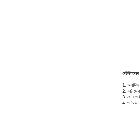
স্টেইনলেস স
1. অ্যান্টিঅ
2. কাঠামোগত
3. হোল অপ্ট
4. পরিষ্কার