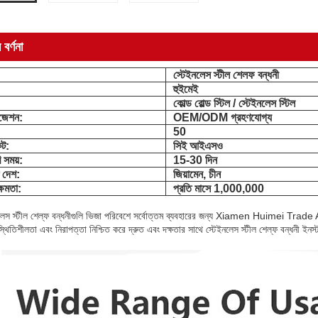
 বর্ণনা
স্টেইনলেস স্টীল শেলফ বন্ধনী
হুইমেই
কোল্ড রোল্ড স্টিল / স্টেইনলেস স্টিল
ইজেশন:
OEM/ODM গ্রহণযোগ্য
:
50
েট:
সিই আইএসও
ি সময়:
15-30 দিন
 দেশ:
জিয়ামেন, চীন
ক্ষমতা:
প্রতি মাসে 1,000,000
নলেস স্টীল শেল্ফ বন্ধনীগুলি ভিজা পরিবেশে সর্বোত্তম ব্যবহারের জন্য Xiamen Huimei Trade 
থিতিশীলতা এবং নিরাপত্তা নিশ্চিত করে দ্রুত এবং দক্ষতার সাথে স্টেইনলেস স্টীল শেল্ফ বন্ধনী ইনস