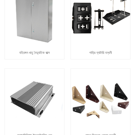
বহিরঙ্গন ধাতু বৈদ্যুতিক বাক্স
গাড়ির ব্যাটারি বন্ধনী