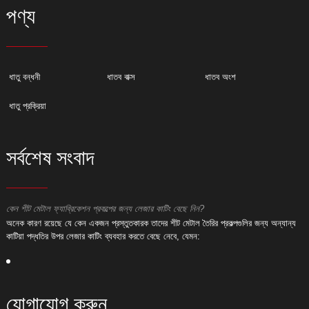
পণ্য
ধাতু বন্ধনী
ধাতব বাক্স
ধাতব অংশ
ধাতু প্রক্রিয়া
সর্বশেষ সংবাদ
কেন শীট মেটাল ফ্যাব্রিকেশন প্রকল্পের জন্য লেজার কাটিং বেছে নিন?
ক
অনেক কারণ রয়েছে যে কেন একজন প্রস্তুতকারক তাদের শীট মেটাল তৈরির প্রকল্পগুলির জন্য অন্যান্য
অ
কাটিয়া পদ্ধতির উপর লেজার কাটিং ব্যবহার করতে বেছে নেবে, যেমন:
ক
যোগাযোগ করুন