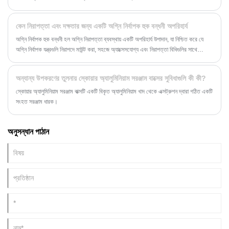
কেন নিরাপত্তা এবং দক্ষতার জন্য একটি অগ্নি নির্বাপক হুক বন্ধনী অপরিহার্য
অগ্নি নির্বাপক হুক বন্ধনী হল অগ্নি নিরাপত্তা ব্যবস্থায় একটি অপরিহার্য উপাদান, যা নিশ্চিত করে যে
অগ্নি নির্বাপক যন্ত্রগুলি নিরাপদে মাউন্ট করা, সহজে অ্যাক্সেসযোগ্য এবং নিরাপত্তা বিধিগুলির সাথে
সঙ্গতিপূর্ণ। এই বিস্তৃত নির্দেশিকায়, আমরা অগ্নি নির্বাপক হুক বন্ধনীর ধরন, উপকরণ, ইনস্টলেশনের
পদ্ধতি, সুবিধা এবং রক্ষণাবেক্ষণের টিপস অন্বেষণ করি।
অন্যান্য উপকরণের তুলনায় স্কোয়ার অ্যালুমিনিয়াম সরঞ্জাম বাক্সের সুবিধাগুলি কী কী?
স্কোয়ার অ্যালুমিনিয়াম সরঞ্জাম বাক্সটি একটি বিকৃত অ্যালুমিনিয়াম খাদ থেকে এক্সট্রুশন দ্বারা গঠিত একটি
সংহত সরঞ্জাম ধারক।
অনুসন্ধান পাঠান