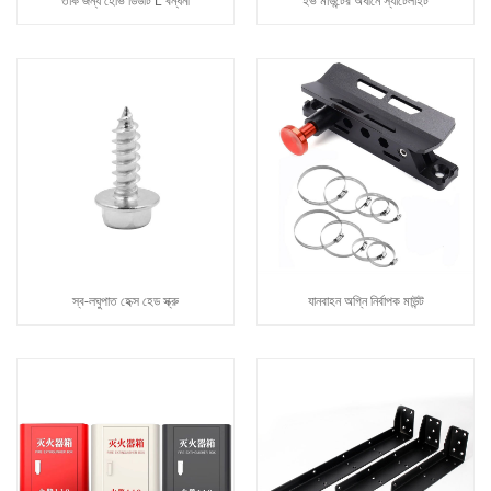
তাক জন্য হেভি ডিউটি ​​L বন্ধনী
ইভ মাউন্টের অধীনে স্যাটেলাইট
স্ব-লঘুপাত হেক্স হেড স্ক্রু
যানবাহন অগ্নি নির্বাপক মাউন্ট