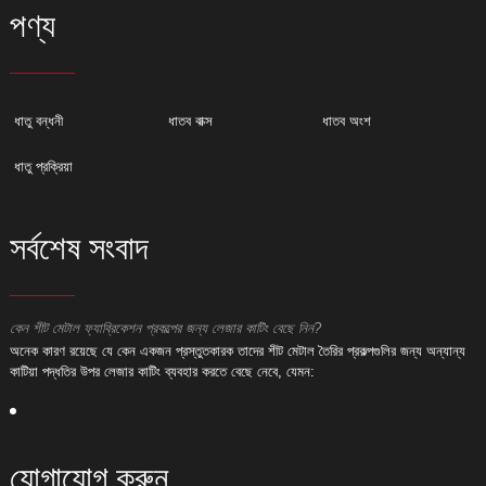
পণ্য
ধাতু বন্ধনী
ধাতব বাক্স
ধাতব অংশ
ধাতু প্রক্রিয়া
সর্বশেষ সংবাদ
কেন শীট মেটাল ফ্যাব্রিকেশন প্রকল্পের জন্য লেজার কাটিং বেছে নিন?
ক
অনেক কারণ রয়েছে যে কেন একজন প্রস্তুতকারক তাদের শীট মেটাল তৈরির প্রকল্পগুলির জন্য অন্যান্য
অ
কাটিয়া পদ্ধতির উপর লেজার কাটিং ব্যবহার করতে বেছে নেবে, যেমন:
ক
যোগাযোগ করুন