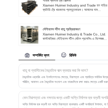
গাড়ির ব্যাটারি ট্রে হোল্ডার
Xiamen Huimei Industry and Trade হল গাড়ির
ব্যাটারি ট্রে ধারকদের প্রস্তুতকারক। আমাদের দাম
যুক্তিসঙ্গত এবং আমাদের লোড বহন ক্ষমতা চমৎকার, 1 টন
থেকে 5 টন পর্যন্ত। ক্রয় স্বাগতম.
স্টেইনলেস স্টীল ধাতু প্রক্রিয়াকরণ
Xiamen Huimei Industry & Trade Co., Ltd.
কাস্টমাইজড স্টেইনলেস স্টীল মেটাল প্রসেসিং-এ বিশেষজ্ঞ
একটি পেশাদার উৎস কারখানা। আমরা লেজার কাটিং, বেন্ডিং
ফর্মিং, ওয়েল্ডিং এবং পলিশিং, শীট মেটাল কাস্টমাইজেশন এবং
CNC নির্ভুল মিলিং সহ ওয়ান-স্টপ প্রসেসিং পরিষেবা সরবরা
সম্পর্কিত ব্লগ
রিভিউ
করি।
ধাতু বা প্লাস্টিকের বৈদ্যুতিক বাক্স ব্যবহার করা কি ভাল?
বৈদ্যুতিক ওয়্যারিং এবং ইনস্টলেশনের ক্ষেত্রে, নিরাপত্তা এবং স্থায়িত্ব সর্বাধিক উদ্
পরিচিত, আবাসন এবং বৈদ্যুতিক সংযোগ এবং তারগুলিকে রক্ষা করার ক্ষেত্রে একটি গুরুত্
উপকরণ - ধাতু এবং প্লাস্টিক (বিশেষ করে পিভিসি) - প্রশ্ন ওঠে: কোনটি ভাল? এই প্রব
সুবিধাগুলি নিয়ে আলোচনা করব, কেন তারা প্রায়শই প্লাস্টিকের সংস্করণগুলিকে ছাড়িয
প্রতিরোধের এবং দীর্ঘমেয়াদী নির্ভরযোগ্যতার ক্ষেত্রে তা জোর দেয়।
কেন নিরাপত্তা এবং দক্ষতার জন্য একটি অগ্নি নির্বাপক হুক বন্ধনী অপরিহ
অগ্নি নির্বাপক হুক বন্ধনী হল অগ্নি নিরাপত্তা ব্যবস্থায় একটি অপরিহার্য উপাদান, যা নি