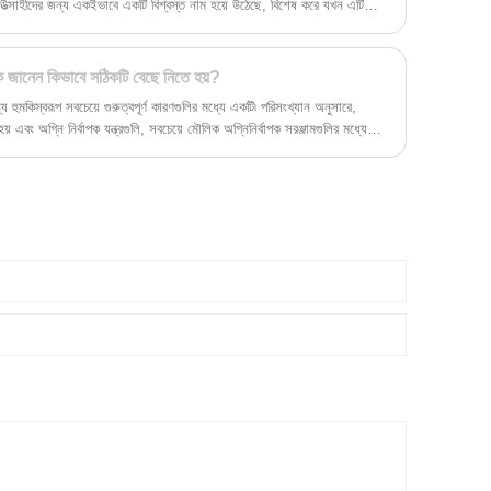
সাহীদের জন্য একইভাবে একটি বিশ্বস্ত নাম হয়ে উঠেছে, বিশেষ করে যখন এটি
 কি জানেন কিভাবে সঠিকটি বেছে নিতে হয়?
হুমকিস্বরূপ সবচেয়ে গুরুত্বপূর্ণ কারণগুলির মধ্যে একটি৷ পরিসংখ্যান অনুসারে,
 এবং অগ্নি নির্বাপক যন্ত্রগুলি, সবচেয়ে মৌলিক অগ্নিনির্বাপক সরঞ্জামগুলির মধ্যে
টি গুরুত্বপূর্ণ ভূমিকা। যাইহোক, অগ্নি নির্বাপক যন্ত্রের কার্যকারিতা শুধুমাত্র তাদের
রিবেশে সংরক্ষণ এবং ব্যবহার করা হয় তার সাথেও ঘনিষ্ঠভাবে সম্পর্কিত।