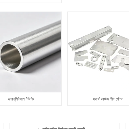
অ্যালুমিনিয়াম টিউবিং
যথার্থ কাস্টম শীট মেটাল