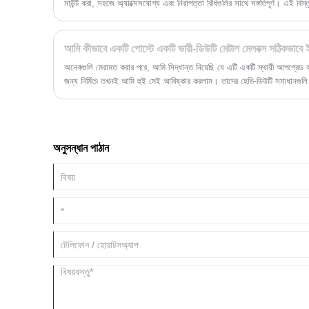
মাউন্ট করা, সহজে অ্যাক্সেসযোগ্য এবং নিরাপত্তা বিধিগুলির সাথে সঙ্গতিপূর্ণ। এই বিস্তৃ
ধরন, উপকরণ, ইনস্টলেশনের পদ্ধতি, সুবিধা এবং রক্ষণাবেক্ষণের টিপস অন্বেষণ করি।
আমি কীভাবে একটি পোস্টে একটি ভারী-ডিউটি ​​মেটাল মেলবক্স সঠিকভাবে ই
অনেকগুলি মেরামত করার পরে, আমি সিদ্ধান্ত নিয়েছি যে এটি একটি স্থায়ী আপগ্রেড কর
জন্য নির্মিত৷ তখনই আমি হুই মেই আবিষ্কার করলাম। তাদের হেভি-ডিউটি ​​সমাধানগুলি কে
প্রতিশ্রুতি দেয়। আপনি যদি ক্রমাগত প্রতিস্থাপনের জন্য ক্লান্ত হয়ে থাকেন এবং মেই
সঠিক জায়গায় আছেন। চলুন একটি শক্তিশালী হুই মেই মেটাল মেলবক্সের যথাযথ ইনস
বছর ধরে দৃঢ় থাকে।
অনুসন্ধান পাঠান