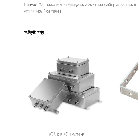
Huimei চীনে একজন পেশাদার প্রস্তুতকারক এবং সরবরাহকারী। আমাদের কারখানা অগ
আপনার কাছে ফিরে আসব।
সংশ্লিষ্ট পণ্য
স্টেইনলেস স্টীল জংশন বক্স