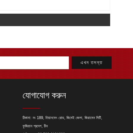
যোগাযোগ করুন
যাব্রিকেশন প্রকল্পের জন্য লেজার কাটিং
ঠিকানা: নং 189, তিয়ানফেং রোড, জিমেই জেলা, জিয়ামেন সিটি,
ফুজিয়ান প্রদেশ, চীন
ছে যে কেন একজন প্রস্তুতকারক তাদের