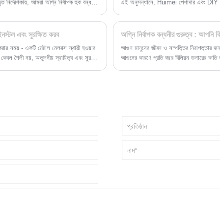
ত নির্দেশিকায়, আমরা অগ্নি নির্বাপক হুক বন্ধনীর
এই অনুসন্ধানে, Huimei পেশাদার এবং DIY উত্
শক্তিশালী ধাতব শেলফ বন্ধনীর ক্ষেত্রে আসে।
নস্টল এবং সুরক্ষিত করব
অগ্নি নির্বাপক বন্ধনীর গুরুত্ব : আপনি
ার সময় - একটি মেটাল মেলবক্স স্থায়ী হওয়ার
আগুন মানুষের জীবন ও সম্পত্তির নিরাপত্তার জন্য 
বল শৈলী নয়, অতুলনীয় স্থায়িত্ব এবং সুরক্ষার
আগুনের কারণে প্রতি বছর বিলিয়ন ডলারের ক্ষতি হয়
ল ​​​​নিরাপত্তা নিয়ে চিন্তিত হন তবে আপনি
একটি হিসাবে কাজ করে৷ প্রাথমিক অগ্নি লড়াইয়ে এক
্টলেশনের মাধ্যমে চলুন যাতে এটি বছরের পর
নিজস্ব মানের উপর নির্ভর করে না, তবে তারা যে প