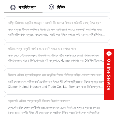
বাড়িতে উষ্ণতা এবং নিরাপত্তা যোগ করার জন্য তাদের আদর্শ পছন্দ
করে তোলে।
সম্পর্কিত ব্লগ
রিভিউ
অগ্নি নির্বাপক বন্ধনীর গুরুত্ব : আপনি কি জানেন কিভাবে সঠিকটি বেছে নিতে হয়?
আগুন মানুষের জীবন ও সম্পত্তির নিরাপত্তার জন্য হুমকিস্বরূপ সবচেয়ে গুরুত্বপূর্ণ কারণগুলির মধ্যে
একটি৷ পরিসংখ্যান অনুসারে, আগুনের কারণে প্রতি বছর বিলিয়ন ডলারের ক্ষতি হয় এবং অগ্নি নির্বাপক
যন্ত্রগুলি, সবচেয়ে মৌলিক অগ্নিনির্বাপক সরঞ্জামগুলির মধ্যে একটি হিসাবে কাজ করে৷ প্রাথমিক অগ্নি
লড়াইয়ে একটি গুরুত্বপূর্ণ ভূমিকা। যাইহোক, অগ্নি নির্বাপক যন্ত্রের কার্যকারিতা শুধুমাত্র তাদের নিজস্ব
মেটাল শেল্ফ বন্ধনী কাঠের চেয়ে বেশি ওজন ধরে রাখতে পারে
মানের উপর নির্ভর করে না, তবে তারা যে পরিবেশে সংরক্ষণ এবং ব্যবহার করা হয় তার সাথেও ঘনিষ্ঠভাবে
সম্পর্কিত।
আসুন জেনে নেই কেন বস্তুগত বিষয়গুলি এবং কীভাবে সঠিক সমর্থন বেছে নেওয়া আপনার স্থানকে
পরিবর্তন করতে পারে। নির্ভরযোগ্যতার এই অনুসন্ধানে, Huimei পেশাদার এবং DIY উত্সাহীদের জন্য
Online Service
একইভাবে একটি বিশ্বস্ত নাম হয়ে উঠেছে, বিশেষ করে যখন এটি শক্তিশালী ধাতব শেলফ বন্ধনীর
ক্ষেত্রে আসে।
কিভাবে মেটাল ইলেকট্রিক্যাল বক্স আধুনিক শিল্পের বিভিন্ন চাহিদা মেটাতে পারে যখন নিরাপত্তা নিশ্চিত করে এবং দক্ষতা বৃদ্ধি করে?
একটি পেশাদার এবং অভিজ্ঞ ধাতু বৈদ্যুতিক বাক্স হিসাবে শীট মেটাল প্রক্রিয়াকরণ শিল্পের প্রস্তুতকারক,
Xiamen Huimei Industry and Trade Co., Ltd. নিরাপদ এবং আরও নির্ভরযোগ্য শক্তি
ব্যবস্থাপনা এবং সরঞ্জাম সুরক্ষা প্রদানের জন্য অনেক কোম্পানিকে মেটাল ইলেকট্রিক্যাল বক্স প্রদানের
ইতিহাস রয়েছে৷ উদ্ভাবনী সমাধান প্রদানের জন্য প্রতিশ্রুতিবদ্ধ একটি কোম্পানি হিসাবে, আমাদের
ক্লোজেট মেটাল শেল্ফ বন্ধনী কিভাবে ইনস্টল করবেন?
মেটাল ইলেকট্রিক্যাল বক্সের শুধুমাত্র চমৎকার স্থায়িত্ব এবং সুরক্ষা কর্মক্ষমতাই নেই, কিন্তু আরও
গুরুত্বপূর্ণভাবে, তাদের বহুমুখিতা ব্যাপকভাবে বিদ্যুৎ বিতরণ, সরঞ্জাম নিয়ন্ত্রণ এবং শিল্প অটোমেশনে
ক্লোসেট মেটাল শেল্ফ বন্ধনীগুলি কাঠামোগতভাবে এমবেডেড ডিজাইনের মাধ্যমে স্থানের ব্যবহার
ব্যবহৃত হয়।
উন্নত করে। বন্ধনীর দীর্ঘমেয়াদী লোড-ভারবহন স্থায়িত্ব নিশ্চিত করতে ইনস্টলেশন প্রক্রিয়াটিকে