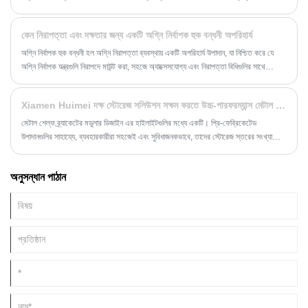
অবশ্যই যান্ত্রিক নীতি এবং উপাদান বৈশিষ্ট্যগুলি কঠোরভাবে মেনে চলতে হবে।
কেন নিরাপত্তা এবং দক্ষতার জন্য একটি অগ্নি নির্বাপক হুক বন্ধনী অপরিহার্য
অগ্নি নির্বাপক হুক বন্ধনী হল অগ্নি নিরাপত্তা ব্যবস্থায় একটি অপরিহার্য উপাদান, যা নিশ্চিত করে যে
অগ্নি নির্বাপক যন্ত্রগুলি নিরাপদে মাউন্ট করা, সহজে অ্যাক্সেসযোগ্য এবং নিরাপত্তা বিধিগুলির সাথে
সঙ্গতিপূর্ণ। এই বিস্তৃত নির্দেশিকায়, আমরা অগ্নি নির্বাপক হুক বন্ধনীর ধরন, উপকরণ, ইনস্টলেশনের
পদ্ধতি, সুবিধা এবং রক্ষণাবেক্ষণের টিপস অন্বেষণ করি।
Xiamen Huimei দক্ষ স্টোরেজ সলিউশন সক্ষম করতে উচ্চ-পারফরম্যান্স মেটাল শেল্ফ বন্ধনী প্রবর্তন করেছে
মেটাল শেল্ফ ব্র্যাকেটের মডুলার ডিজাইন এর হাইলাইটগুলির মধ্যে একটি। প্রি-ফেব্রিকেটেড
উপাদানগুলির সাহায্যে, ব্যবহারকারীরা সহজেই এবং সুবিধাজনকভাবে, তাদের স্টোরেজ স্তরের সংখ্যা
বাড়ানোর বা বন্ধনীর উচ্চতা সামঞ্জস্য করার প্রয়োজন হোক না কেন, তাদের প্রয়োজন অনুসারে বন্ধনী
কাঠামোকে অবাধে একত্রিত করতে পারে।
অনুসন্ধান পাঠান