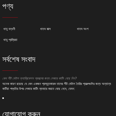
পণ্য
ধাতু বন্ধনী
ধাতব বাক্স
ধাতব অংশ
ধাতু প্রক্রিয়া
সর্বশেষ সংবাদ
কেন শীট মেটাল ফ্যাব্রিকেশন প্রকল্পের জন্য লেজার কাটিং বেছে নিন?
ক
অনেক কারণ রয়েছে যে কেন একজন প্রস্তুতকারক তাদের শীট মেটাল তৈরির প্রকল্পগুলির জন্য অন্যান্য
অ
কাটিয়া পদ্ধতির উপর লেজার কাটিং ব্যবহার করতে বেছে নেবে, যেমন:
ক
যোগাযোগ করুন