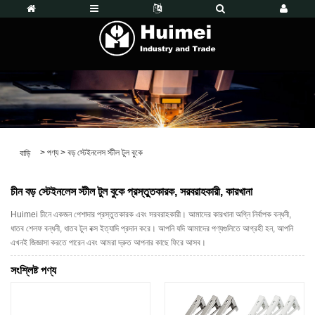
>
পণ্য
>
বড় স্টেইনলেস স্টীল টুল বুকে
বাড়ি
চীন বড় স্টেইনলেস স্টীল টুল বুকে প্রস্তুতকারক, সরবরাহকারী, কারখানা
Huimei চীনে একজন পেশাদার প্রস্তুতকারক এবং সরবরাহকারী। আমাদের কারখানা অগ্নি নির্বাপক বন্ধনী,
ধাতব শেলফ বন্ধনী, ধাতব টুল বক্স ইত্যাদি প্রদান করে। আপনি যদি আমাদের পণ্যগুলিতে আগ্রহী হন, আপনি
এখনই জিজ্ঞাসা করতে পারেন এবং আমরা দ্রুত আপনার কাছে ফিরে আসব।
সংশ্লিষ্ট পণ্য