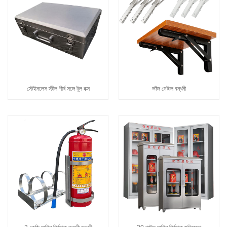
স্টেইনলেস স্টীল শীর্ষ সঙ্গে টুল বক্স
ভাঁজ মেটাল বন্ধনী