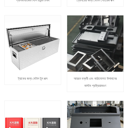
গ্যালভানাইজড স্টিল রাউন্ড টিউব
ট্রেলারের জন্য মেটাল স্টোরেজ বক্স
ট্রাকের জন্য মেটাল টুল বক্স
আয়রন বন্ধনী এবং কাঠামোগত উপাদানের
কাস্টম প্রক্রিয়াকরণ