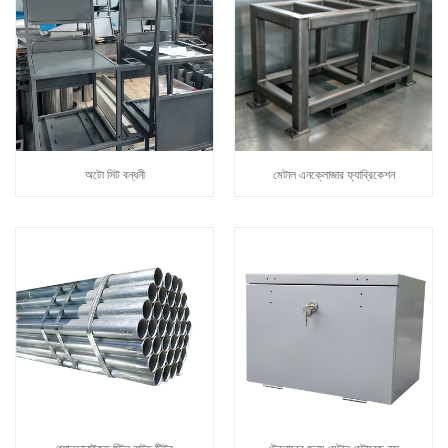
অটো সিট বন্ধনী
মেটাল এনক্লোজার ফ্যাব্রিকেশন