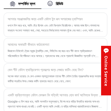
যোগাযোগ করুন! আমরা নতুন এবং বিদ্যমান গ্রাহকদের উভয়ের কাছ
সম্পর্কিত ব্লগ
রিভিউ
থেকে অনুসন্ধানগুলি স্বাগত জানাই।
আপনার সরঞ্জামগুলির জন্য একটি মেটাল টুল বক্স অপরাজেয় চ্যাম্পিয়ন
গুগলে বিশ বছর ধরে, আমি বেঁচে ছিলাম এবং ডেটা নিঃশ্বাস নিয়েছিলাম। আমার কাজ ছিল গোলমালের
মাধ্যমে সংকেত সনাক্ত করা, সেরা, সবচেয়ে নির্ভরযোগ্য সমাধান খুঁজে বের করা। এখন, আমি রেঞ্চের
জন্য কোডের লাইন ট্রেড করেছি, কিন্তু সেই একই বিশ্লেষণাত্মক মানসিকতা রয়ে গেছে। আমার
সরঞ্জামগুলিকে রক্ষা করার ক্ষেত্রে, পছন্দটি স্ফটিক পরিষ্কার ছিল। আমি একটি মেটাল টুল বক্স বেছে
আমাদের অফারটি কীভাবে কাঠামোগত!
নিয়েছি, বিশেষ করে Huimei থেকে একটি। আমি আপনাকে বলি যে কেন এই সিদ্ধান্তটি কোনও
গুরুতর ব্যবহারকারীর জন্য নো-ব্রেইনার।
জিয়ামেন হিউমেই ট্রেড অ্যান্ড ইন্ডাস্ট্রি কোং, লিমিটেড বহু বছর ধরে শীট ধাতব প্রক্রিয়াকরণ
পরিষেবাদিতে বিশেষীকরণ করে আসছে। গ্রাহকদের কাছ থেকে প্রায়শই জিজ্ঞাসিত প্রশ্নটি হ'ল:
Online Service
"উদ্ধৃতিটি কীভাবে গণনা করা হয়?"
কেন শীট মেটাল ফ্যাব্রিকেশন প্রকল্পের জন্য লেজার কাটিং বেছে নিন?
অনেক কারণ রয়েছে যে কেন একজন প্রস্তুতকারক তাদের শীট মেটাল তৈরির প্রকল্পগুলির জন্য অন্যান্য
কাটিয়া পদ্ধতির উপর লেজার কাটিং ব্যবহার করতে বেছে নেবে, যেমন:
একটি ব্যক্তিগতকৃত মেটাল মেলবক্স কি সত্যিই আপনার হোম কার্ব আপিলকে উন্নত করতে পারে
Google-এ বিশ বছর ধরে, আমি অনলাইন অনুসন্ধানে, বিশেষ করে বাড়ির উন্নতির জায়গায় অসংখ্য
প্রবণতা আসা-যাওয়া দেখেছি। একটি প্রশ্ন আমি দেখছি যে বাড়ির মালিকরা ধারাবাহিকভাবে জিজ্ঞাসা করে