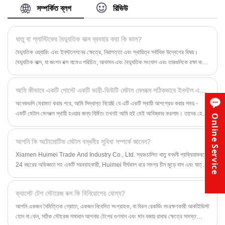
কাস্টমাইজ করি।
সম্পর্কিত ব্লগ
রিভিউ
ধাতু বা প্লাস্টিকের বৈদ্যুতিক বাক্স ব্যবহার করা কি ভাল?
বৈদ্যুতিক ওয়্যারিং এবং ইনস্টলেশনের ক্ষেত্রে, নিরাপত্তা এবং স্থায়িত্ব সর্বাধিক উদ্বেগের বিষয়।
বৈদ্যুতিক বাক্স, যা জংশন বক্স নামেও পরিচিত, আবাসন এবং বৈদ্যুতিক সংযোগ এবং তারগুলিকে রক্ষা করার
ক্ষেত্রে একটি গুরুত্বপূর্ণ ভূমিকা পালন করে। বাজারে দুটি প্রাথমিক উপকরণ - ধাতু এবং প্লাস্টিক
(বিশেষ করে পিভিসি) - প্রশ্ন ওঠে: কোনটি ভাল? এই প্রবন্ধে, আমরা ধাতব বৈদ্যুতিক বাক্সগুলির
আমি কীভাবে একটি পোস্টে একটি ভারী-ডিউটি ​​মেটাল মেলবক্স সঠিকভাবে ইনস্টল এবং সুরক্ষিত করব
সুবিধাগুলি নিয়ে আলোচনা করব, কেন তারা প্রায়শই প্লাস্টিকের সংস্করণগুলিকে ছাড়িয়ে যায়, বিশেষ করে
যখন শক্তি, অগ্নি প্রতিরোধের এবং দীর্ঘমেয়াদী নির্ভরযোগ্যতার ক্ষেত্রে তা জোর দেয়।
অনেকগুলি মেরামত করার পরে, আমি সিদ্ধান্ত নিয়েছি যে এটি একটি স্থায়ী আপগ্রেড করার সময় -
একটি মেটাল মেলবক্স স্থায়ী হওয়ার জন্য নির্মিত৷ তখনই আমি হুই মেই আবিষ্কার করলাম। তাদের হেভি-
Online Service
ডিউটি ​​সমাধানগুলি কেবল শৈলী নয়, অতুলনীয় স্থায়িত্ব এবং সুরক্ষার প্রতিশ্রুতি দেয়। আপনি যদি
ক্রমাগত প্রতিস্থাপনের জন্য ক্লান্ত হয়ে থাকেন এবং মেইল ​​​​নিরাপত্তা নিয়ে চিন্তিত হন তবে আপনি
আপনি কি অটোমোটিভ মেটাল বন্ধনীর সুবিধা সম্পর্কে জানেন?
সঠিক জায়গায় আছেন। চলুন একটি শক্তিশালী হুই মেই মেটাল মেলবক্সের যথাযথ ইনস্টলেশনের মাধ্যমে
চলুন যাতে এটি বছরের পর বছর ধরে দৃঢ় থাকে।
Xiamen Huimei Trade And Industry Co., Ltd. স্বয়ংচালিত ধাতু বন্ধনী প্রক্রিয়াকরণে
24 বছরের অভিজ্ঞতা সহ একটি সরবরাহকারী, Huimei দীর্ঘকাল ধরে সমগ্র চীন জুড়ে বাস এবং যাত্রী
পরিবহন কোম্পানিগুলিতে উচ্চ মানের স্বয়ংচালিত ধাতু বন্ধনী সরবরাহ করে আসছে এবং সম্প্রতি,
Huimei একটি নতুন মডেল তৈরি করেছে যা জনসাধারণের জন্য আরও উপযুক্ত। সম্প্রতি, Huimei
ক্যাসেট টেপ স্টোরেজ বক্স কি বিনিয়োগের যোগ্য?
নতুন বন্ধনী তৈরি করেছে যেগুলি আরও ব্যবহারিক এবং সাধারণ জনগণের জন্য উপযুক্ত, যা আপনাকে
আপনার দৈনন্দিন জীবনে আরও সুবিধা প্রদান করে। এখানে তিনটি নতুন স্বয়ংচালিত ধাতব বন্ধনী রয়েছে যা
আপনি একজন নৈমিত্তিক শ্রোতা, একজন নিবেদিত সংগ্রাহক, বা বিরল রেকর্ডিং সংরক্ষণকারী আর্কাইভিস্ট
আমরা এই সপ্তাহে যুক্ত করেছি।
হোন না কেন, সঠিক স্টোরেজ সমাধান আপনার টেপের গুণমান এবং মান বজায় রাখার ক্ষেত্রে সমস্ত