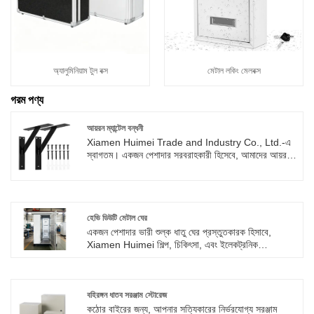
অ্যালুমিনিয়াম টুল বক্স
মেটাল লকিং মেলবক্স
গরম পণ্য
আয়রন ম্যান্টেল বন্ধনী
Xiamen Huimei Trade and Industry Co., Ltd.-এ
স্বাগতম। একজন পেশাদার সরবরাহকারী হিসেবে, আমাদের আয়রন
ম্যান্টেল বন্ধনী শক্তি এবং নান্দনিকতাকে একত্রিত করে, যা আধুনিক
বাড়িতে উষ্ণতা এবং নিরাপত্তা যোগ করার জন্য তাদের আদর্শ পছন্দ
করে তোলে।
হেভি ডিউটি ​​মেটাল ঘের
একজন পেশাদার ভারী শুল্ক ধাতু ঘের প্রস্তুতকারক হিসাবে,
Xiamen Huimei শিল্প, চিকিৎসা, এবং ইলেকট্রনিক
অ্যাপ্লিকেশনের জন্য উচ্চ-মানের কাস্টম ধাতব ঘের প্রদানে
বিশেষজ্ঞ। আমাদের সমস্ত শীট মেটাল ঘের সম্পূর্ণরূপে আপনার
অঙ্কন, স্পেসিফিকেশন, এবং ইনস্টলেশন প্রয়োজনীয়তা অনুযায়ী
কাস্টমাইজ করা হয়. আপনার একটি কমপ্যাক্ট ঘের বা কয়েক মিটার
বহিরঙ্গন ধাতব সরঞ্জাম স্টোরেজ
পর্যন্ত একটি বড় মাপের ক্যাবিনেটের প্রয়োজন হোক না কেন, আমরা
কঠোর বাইরের জন্য, আপনার সত্যিকারের নির্ভরযোগ্য সরঞ্জাম