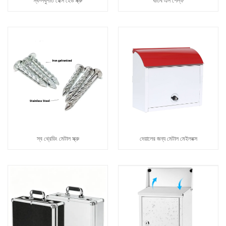
স্ব-লঘুপাত হেক্স হেড স্ক্রু
ধাতব এল শেল্ফ
স্ব থ্রেডিং মেটাল স্ক্রু
দেয়ালের জন্য মেটাল মেইলবক্স