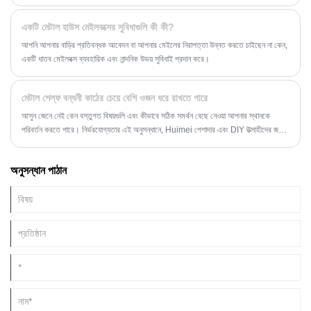
পার্থক্য করতে পারে।
একটি মেটাল হাউস মেইলবক্সের সুবিধাগুলি কী কী?
আপনি আপনার বাড়ির প্রতিবন্ধক আবেদন বা আপনার মেইলের নিরাপত্তা উন্নত করতে চাইছেন না কেন,
একটি ধাতব মেইলবক্স ব্যবহারিক এবং নান্দনিক উভয় সুবিধাই প্রদান করে।
মেটাল শেল্ফ বন্ধনী কাঠের চেয়ে বেশি ওজন ধরে রাখতে পারে
আসুন জেনে নেই কেন বস্তুগত বিষয়গুলি এবং কীভাবে সঠিক সমর্থন বেছে নেওয়া আপনার স্থানকে
পরিবর্তন করতে পারে। নির্ভরযোগ্যতার এই অনুসন্ধানে, Huimei পেশাদার এবং DIY উত্সাহীদের জন্য
একইভাবে একটি বিশ্বস্ত নাম হয়ে উঠেছে, বিশেষ করে যখন এটি শক্তিশালী ধাতব শেলফ বন্ধনীর
ক্ষেত্রে আসে।
অনুসন্ধান পাঠান