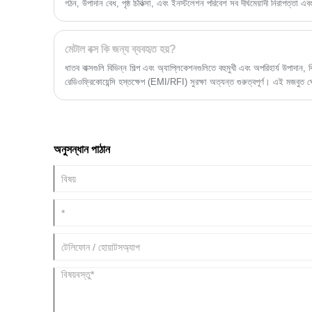
গঠন, উপাদান বেধ, পৃষ্ঠ চিকিত্সা, এবং ইনস্টলেশন পরিবেশ সব দীর্ঘমেয়াদী নিরাপত্তা এবং 
মেটাল বক্স কি জন্য ব্যবহৃত হয়?
ধাতব বাক্সগুলি বিভিন্ন শিল্প এবং অ্যাপ্লিকেশনগুলিতে বহুমুখী এবং অপরিহার্য উপাদান,
রেডিওফ্রিকোয়েন্সি হস্তক্ষেপ (EMI/RFI) সুরক্ষা অত্যন্ত গুরুত্বপূর্ণ। এই মজবুত ঘের
তাদের স্থিতিশীলতা, নির্ভরযোগ্যতা এবং সুরক্ষা নিশ্চিত করতে একটি গুরুত্বপূর্ণ ভূ
পর্যন্ত, ধাতব বাক্সগুলি অসংখ্য প্রযুক্তিগত অগ্রগতির জন্য মেরুদণ্ড হিসাবে কাজ ক
করা হয় এবং কেন সেগুলি এত গুরুত্বপূর্ণ তা আরও ঘনিষ্ঠভাবে দেখুন।
অনুসন্ধান পাঠান