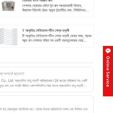
স্কোয়ার ধাতব সরঞ্জাম বাক্স
পেশাদার স্কোয়ার মেটাল টুল বক্স সরবরাহকারী হিসাবে,
জিয়ামেন হিউমেই ট্রেড অ্যান্ড ইন্ডাস্ট্রি কোং, লিমিটেডের
পণ্যগুলি তাদের কমপ্যাক্ট ডিজাইন এবং মসৃণ পৃষ্ঠের জন্য
পরিচিত, যা কার্যকরভাবে ময়লা আনুগত্যকে বাধা দেয় এবং
এগুলি পরিষ্কার এবং বজায় রাখা সহজ করে তোলে। এগুলি
আপনার আদর্শ পছন্দ বিশ্বাসের যোগ্য। ক্রয় স্বাগতম।
T আকৃতির স্টেইনলেস স্টীল শেল্ফ বন্ধনী
টি আকৃতির স্টেইনলেস স্টীল শেল্ফ বন্ধনী কেনার সময়, প্রথম
পছন্দ হল পেশাদার শক্তি সহ একটি প্রস্তুতকারক বেছে
নেওয়া। Xiamen Huimei ইন্ডাস্ট্রি অ্যান্ড ট্রেড কোং,
লিমিটেড শক্তিশালী মূল্য প্রদান করতে পারে,
Online Service
ধা সম্পর্কে জানেন?
td. স্বয়ংচালিত ধাতু বন্ধনী প্রক্রিয়াকরণে 24 বছরের অভিজ্ঞতা সহ একটি
়ে বাস এবং যাত্রী পরিবহন কোম্পানিগুলিতে উচ্চ মানের স্বয়ংচালিত ধাতু বন্ধনী
ি নতুন মডেল তৈরি করেছে যা জনসাধারণের জন্য আরও উপযুক্ত। সম্প্রতি,
ব্যবহারিক এবং সাধারণ জনগণের জন্য উপযুক্ত, যা আপনাকে আপনার দৈনন্দিন জীবনে
বয়ংচালিত ধাতব বন্ধনী রয়েছে যা আমরা এই সপ্তাহে যুক্ত করেছি।
া ক্ষমতা সহ থ্রেডযুক্ত ফাস্টেনার হয়। তাদের অনন্য কাঠামোগত নকশা বেস উপাদান এবং