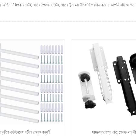
্নি নির্বাপক বন্ধনী, ধাতব শেলফ বন্ধনী, ধাতব টুল বক্স ইত্যাদি প্রদান করে। আপনি যদি আমাদ
ৃতির স্টেইনলেস স্টীল শেল্ফ বন্ধনী
সামঞ্জস্যযোগ্য ধাতু শেলফ বন্ধনী