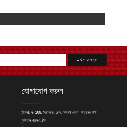
যোগাযোগ করুন
যাব্রিকেশন প্রকল্পের জন্য লেজার কাটিং
ঠিকানা: নং 189, তিয়ানফেং রোড, জিমেই জেলা, জিয়ামেন সিটি,
ফুজিয়ান প্রদেশ, চীন
ছে যে কেন একজন প্রস্তুতকারক তাদের