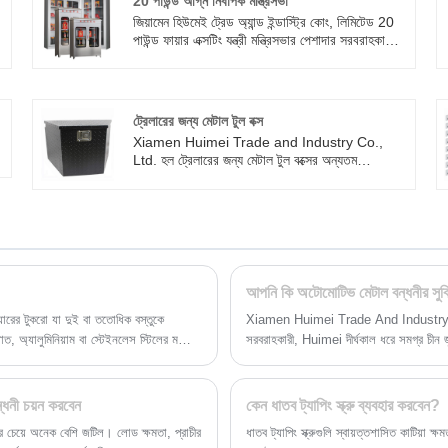
20 পাউন্ড অগ্নি নির্বাপক মন্ত্রিসভা
জিয়ামেন হিউমেই ট্রেড অ্যান্ড ইন্ডাস্ট্রি কোং, লিমিটেড 20
ে
পাউন্ড ফায়ার এক্সটিং যন্ত্রী মন্ত্রিসভার পেশাদার সরবরাহকারী।
ং
এই হাই-এন্ড ফায়ার সুরক্ষা ডিভাইসটি বিভিন্ন বাণিজ্যিক এবং
পাবলিক স্পেসের জন্য ডিজাইন করা হয়েছে। আমাদের তদন্ত
প্রেরণে স্বাগতম।
ট্রেলারের জন্য মেটাল টুল বক্স
Xiamen Huimei Trade and Industry Co.,
Ltd. হল ট্রেলারের জন্য মেটাল টুল বক্সের অন্যতম
ং
সরবরাহকারী, যা একটি ট্রিপল সিল ডিজাইন গ্রহণ করে এবং
ইঞ্জিনিয়ারিং ফ্লিট, আউটডোর এক্সপ্লোরেশন এবং পেশাদার
রক্ষণাবেক্ষণ দলের জন্য উপযুক্ত৷ আমাদের কারখানা থেকে
ক্রয় করতে স্বাগতম, এবং আমরা যুক্তিসঙ্গত ছাড় দিতে
পারি।
আপনি কি অটোমোটিভ মেটাল বন্ধনীর সুবি
যারের টুকরো যা দুই বা ততোধিক বস্তুকে
Xiamen Huimei Trade And Industry Co., L
, অ্যালুমিনিয়াম বা স্টেইনলেস স্টিলের মতো
সরবরাহকারী, Huimei দীর্ঘকাল ধরে সমগ্র চীন জুড
োধের জন্য পরিচিত। এগুলি বিভিন্ন প্রয়োজন এবং
সরবরাহ করে আসছে এবং সম্প্রতি, Huimei একট
Huimei নতুন বন্ধনী তৈরি করেছে যেগুলি আরও 
আরও সুবিধা প্রদান করে। এখানে তিনটি নতুন স্
্ধনী চয়ন করবেন
কেন ধাতব ট্যাপিং স্ক্রু ব্যবহার করবেন?
র চেয়ে অনেক বেশি জটিল। লোড ক্ষমতা, প্রাচীর
ধাতব ট্যাপিং স্ক্রুগুলি স্বায়ত্তশাসিত কাটিয়