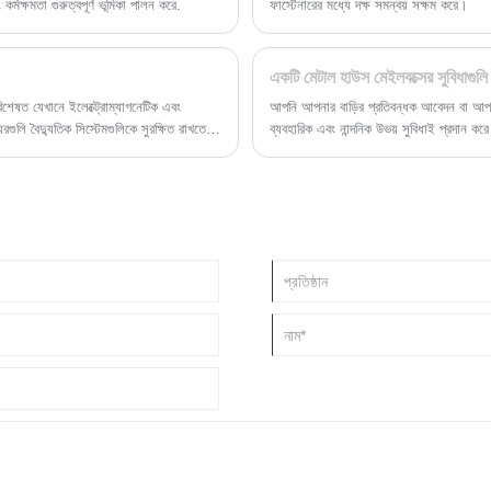
কর্মক্ষমতা গুরুত্বপূর্ণ ভূমিকা পালন করে.
ফাস্টেনারের মধ্যে দক্ষ সমন্বয় সক্ষম করে।
একটি মেটাল হাউস মেইলবক্সের সুবিধাগুল
 বিশেষত যেখানে ইলেক্ট্রোম্যাগনেটিক এবং
আপনি আপনার বাড়ির প্রতিবন্ধক আবেদন বা আপ
গুলি বৈদ্যুতিক সিস্টেমগুলিকে সুরক্ষিত রাখতে,
ব্যবহারিক এবং নান্দনিক উভয় সুবিধাই প্রদান কর
মিকা পালন করে। টেলিযোগাযোগ থেকে শিল্প অটোমেশন
রে। এখানে ধাতব বাক্সগুলি কীসের জন্য ব্যবহার