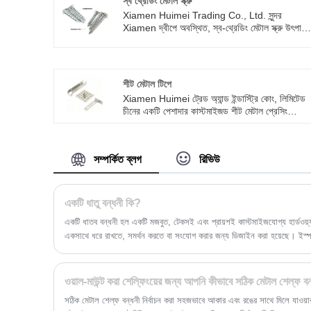
স্ব থ্রেডিং মেটাল স্ক্রু
Xiamen Huimei Trading Co., Ltd. সুন্দর
Xiamen দ্বীপে অবস্থিত, স্ব-থ্রেডিং মেটাল স্ক্রু উৎপাদন
বিশেষীকরণ করে। এর সর্পিল নকশা গর্ত ড্রিল করা সহজ, এব
এটি সাধারণ স্ক্রুগুলির তুলনায় আরও স্থিতিশীল, এবং
ইনস্টলেশনটি আরও সময় সাশ্রয় এবং শ্রম-সাশ্রয় করে।
আমাদের ওয়েবসাইট বুকমার্ক স্বাগতম.
শীট মেটাল টিপে
Xiamen Huimei ট্রেড অ্যান্ড ইন্ডাস্ট্রি কোং, লিমিটেড
চীনের একটি পেশাদার কাস্টমাইজড শীট মেটাল প্রেসিং
প্রস্তুতকারক। আমরা আপনাকে প্রতিযোগিতামূলক মূল্য এব
ওয়ান-স্টপ ডেলিভারি পরিষেবা অফার করে, বিভিন্ন নির্ভুল
অংশ তৈরিতে বিস্তৃত অভিজ্ঞতা রয়েছে।
সম্পর্কিত ব্লগ
রিভিউ
প্যারামিটার উপাদান: লোহা/অ্যালুমিনিয়াম/স্টেইনলেস স্টীল/
পিতল সারফেস ফিনিস: পাউডার লেপ/গ্যালভানাইজিং/
অ্যানোডাইজিং রঙ: রাউল রঙের চার্ট অনুযায়ী আবেদন ক্ষেত্র:
সব ক্ষেত্রে ধাতু অংশ MOQ: 1000
একটি ধাতু বন্ধনী কি?
একটি ধাতব বন্ধনী হল একটি মজবুত, টেকসই এবং প্রায়শই কাস্টমাইজযোগ্য হার্ডওয়্
একসাথে ধরে রাখতে, সমর্থন করতে বা সংযোগ করার জন্য ডিজাইন করা হয়েছে। ইস্পাত
বিভিন্ন ধাতু থেকে তৈরি, ধাতব বন্ধনীগুলি তাদের শক্তি, স্থায়িত্ব এবং জারা প্রতির
অ্যাপ্লিকেশনের জন্য বিভিন্ন আকার, আকার এবং কনফিগারেশনে আসে।
ওয়াল-মাউন্ট করা শেল্ফিংয়ের জন্য আপনি কীভাবে সঠিক মেটাল শেল্ফ বন
সঠিক মেটাল শেল্ফ বন্ধনী নির্বাচন করা সহজভাবে আকার এবং রঙের সাথে মিলে যাওয়া