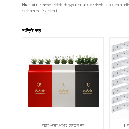
Huimei চীনে একজন পেশাদার প্রস্তুতকারক এবং সরবরাহকারী। আমাদের কারখানা অগ
আপনার কাছে ফিরে আসব।
সংশ্লিষ্ট পণ্য
ফায়ার এক্সটিংগুইশার স্টোরেজ বক্স
T আক