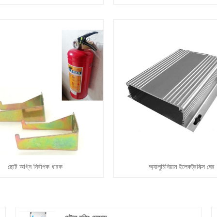
ছোট অগ্নি নির্বাপক ধারক
অ্যালুমিনিয়াম ইলেকট্রনিক্স ঘের