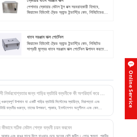
স্কোয়ার ধাতব সরঞ্জাম বাক্স
পেশাদার স্কোয়ার মেটাল টুল বক্স সরবরাহকারী হিসাবে,
জিয়ামেন হিউমেই ট্রেড অ্যান্ড ইন্ডাস্ট্রি কোং, লিমিটেডের
পণ্যগুলি তাদের কমপ্যাক্ট ডিজাইন এবং মসৃণ পৃষ্ঠের জন্য
পরিচিত, যা কার্যকরভাবে ময়লা আনুগত্যকে বাধা দেয় এবং
এগুলি পরিষ্কার এবং বজায় রাখা সহজ করে তোলে। এগুলি
আপনার আদর্শ পছন্দ বিশ্বাসের যোগ্য। ক্রয় স্বাগতম।
ধাতব সরঞ্জাম বাক্স পোর্টেবল
জিয়ামেন হিউমেই ট্রেড অ্যান্ড ইন্ডাস্ট্রি কোং, লিমিটেড
সাশ্রয়ী মূল্যের ধাতব সরঞ্জাম বাক্স পোর্টেবল উত্পাদন করতে
বিশেষী, বিভিন্ন কাজের প্রয়োজন মেটাতে ডিজাইন করা, এটি
হোম ডিআইওয়াই, পেশাদার মেরামত বা আউটডোর
অ্যাডভেঞ্চার, এই সরঞ্জাম বাক্সটি একটি নিখুঁত অভিজ্ঞতা
সরবরাহ করে। আপনি যদি পোর্টেবল ধাতব সরঞ্জাম বাক্সগুলিতে
Online Service
আগ্রহী হন তবে দয়া করে আমাদের অনলাইন গ্রাহক
পরিষেবায় যোগাযোগ করুন! উপাদান: অ্যালুমিনিয়াম
কাস্টমাইজেশন: ওএম/ওডিএম গৃহীত হয়েছে সর্বনিম্ন অর্ডার
পরিমাণ: 50 শংসাপত্র: আইএসও 9001, সিই বিতরণ সময়:
গাড়ির নিরাপত্তা, কর্মক্ষমতা এবং দীর্ঘমেয়াদী নির্ভরযোগ্যতার জন্য গাড়ির ব্যাটারি বন্ধনীকে কী অপরিহার্য করে তোলে
15-30 দিন উত্সের স্থান: জিয়ামেন, চীন সরবরাহ ক্ষমতা:
ুরুত্বপূর্ণ উপাদান যা একটি গাড়ির ব্যাটারি সিস্টেমের স্থায়িত্ব, নিরাপত্তা এবং
প্রতি মাসে 1 মিলিয়ন ইউনিট
 ব্যাটারি বন্ধনীর গুরুত্ব, তাদের উপকরণ, প্রকার, ইনস্টলেশন অনুশীলন এবং কেন
ুতকারক বেছে নেওয়ার গুরুত্ব অন্বেষণ করে।
ি কীভাবে সঠিক মেটাল শেল্ফ বন্ধনী চয়ন করবেন
বে আকার এবং রঙের সাথে মিলে যাওয়ার চেয়ে অনেক বেশি জটিল। লোড ক্ষমতা, প্রাচীর