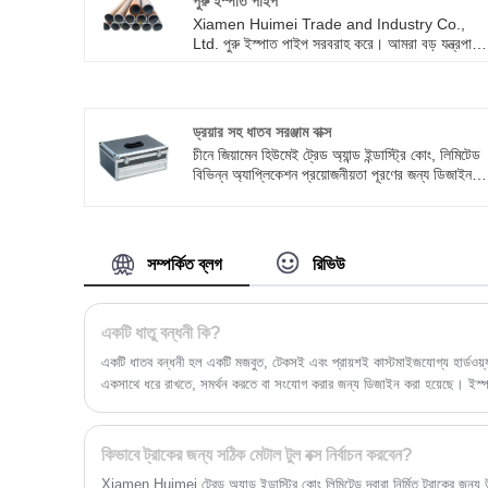
পুরু ইস্পাত পাইপ
Xiamen Huimei Trade and Industry Co.,
Ltd. পুরু ইস্পাত পাইপ সরবরাহ করে। আমরা বড় যন্ত্রপাতি
জন্য ভারী ইস্পাত কাঠামো এবং সমালোচনামূলক সমর্থন তৈরি
করি। সহজে বাঁকানো বা ওজনের নিচে কাঁপানো পাতলা
পাইপগুলির সাথে আর ডিল করা হবে না - আমাদের জিনিসগুলি
শক্ত এবং স্থিরভাবে নির্মিত৷
ড্রয়ার সহ ধাতব সরঞ্জাম বাক্স
চীনে জিয়ামেন হিউমেই ট্রেড অ্যান্ড ইন্ডাস্ট্রি কোং, লিমিটেড
বিভিন্ন অ্যাপ্লিকেশন প্রয়োজনীয়তা পূরণের জন্য ডিজাইন
করা ড্রয়ার সহ বিভিন্ন ধরণের ধাতব সরঞ্জাম বাক্স সরবরাহ
করে। রুটিন রক্ষণাবেক্ষণ বা বিশেষ কাজের জন্য, উচ্চ-মানের
সরঞ্জাম বাক্সগুলি আপনার কাজের জন্য একটি নিখুঁত পরিপূরক।
আপনার যদি কোনও প্রশ্ন থাকে তবে দয়া করে পেশাদার
সম্পর্কিত ব্লগ
রিভিউ
অনলাইন সমর্থনের জন্য আমাদের সাথে যোগাযোগ করুন।
একটি ধাতু বন্ধনী কি?
একটি ধাতব বন্ধনী হল একটি মজবুত, টেকসই এবং প্রায়শই কাস্টমাইজযোগ্য হার্ডওয়্
একসাথে ধরে রাখতে, সমর্থন করতে বা সংযোগ করার জন্য ডিজাইন করা হয়েছে। ইস্পাত
বিভিন্ন ধাতু থেকে তৈরি, ধাতব বন্ধনীগুলি তাদের শক্তি, স্থায়িত্ব এবং জারা প্রতির
অ্যাপ্লিকেশনের জন্য বিভিন্ন আকার, আকার এবং কনফিগারেশনে আসে।
কিভাবে ট্রাকের জন্য সঠিক মেটাল টুল বক্স নির্বাচন করবেন?
Xiamen Huimei ট্রেড অ্যান্ড ইন্ডাস্ট্রি কোং লিমিটেড দ্বারা নির্মিত ট্রাকের জন্য উচ