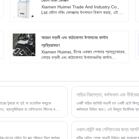
মেটাল লকিং মেলবক্স
Xiamen Huimei Trade And Industry Co.,
র
Ltd মেটাল লকিং মেলবক্সের উৎপাদনে বিকাশ করছে, এই সাদা
টিনের মেইলবক্সে টেকসই বৈশিষ্ট্য এবং সাধারণ চেহারা রয়েছে
যা যেকোনো পরিস্থিতিতে ব্যবহার করা যেতে পারে, উচ্চ মানের
লোহা এবং গ্যালভানাইজড স্টিলের তৈরি যা প্রতিরোধ করতে
পারে। বেশিরভাগ ভেজা আবহাওয়া, হালকা ওজনের, গন্ধ
আয়রন বন্ধনী এবং কাঠামোগত উপাদানের কাস্টম
নেই, জীবনে ব্যবহার করা সহজ। এটি হালকা, গন্ধহীন এবং
প্রক্রিয়াকরণ
ব্যবহার করা সহজ।
Xiamen Huimei, চীনের একজন পেশাদার প্রস্তুতকারক,
লোহার বন্ধনী এবং কাঠামোগত উপাদানগুলির কাস্টম
প্রক্রিয়াকরণে বিশেষজ্ঞ। আমরা বিভিন্ন সমর্থন, সংযোগ এবং
মেটাল ফিটিং ফিক্সিং তৈরি করতে উচ্চ-মানের Q235 কার্বন
ইস্পাত এবং SPCC কোল্ড-রোল্ড স্টিল শীট ব্যবহার করি।
উন্নত লেজার কাটিং, সিএনসি নমন, এবং নির্ভুল ঢালাই
প্রক্রিয়া ব্যবহার করে, আমাদের পণ্যগুলি শক্তিশালী লোড-
ভারবহন ক্ষমতা, স্থিতিশীল কাঠামো এবং সুনির্দিষ্ট মাত্রা নিয়ে
গর্ব করে।
যারের টুকরো যা দুই বা ততোধিক বস্তুকে
একটি গাড়ির ব্যাটারি বন্ধনী হল একটি ছোট কিন্তু গ
, অ্যালুমিনিয়াম বা স্টেইনলেস স্টিলের মতো
কর্মক্ষমতা নিশ্চিত করে। এই বিস্তৃত নির্দেশিকা
োধের জন্য পরিচিত। এগুলি বিভিন্ন প্রয়োজন এবং
Huimei বিষয়ের মতো একটি নির্ভরযোগ্য প্রস্ত
ওয়াল-মাউন্ট করা শেল্ফিংয়ের জন্য আপন
্চ-মানের মেটাল টুল বক্স পরিবহন শিল্পে কার্যকর
সঠিক মেটাল শেল্ফ বন্ধনী নির্বাচন করা সহজভা