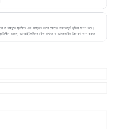
ে।
রো বা বস্তুকে সুরক্ষিত এবং সংযুক্ত করার ক্ষেত্রে গুরুত্বপূর্ণ ভূমিকা পালন করে।
স্থিতিশীল করতে, আপরাইটগুলিকে বেঁধে রাখতে বা আলংকারিক উচ্চারণ যোগ করতে
ী এবং নির্ভরযোগ্য সমাধান দেয়৷ এই নিবন্ধে, আমরা ধাতব বন্ধনীগুলির মূল বিষয়গুলি
রয়োগগুলি সহ।