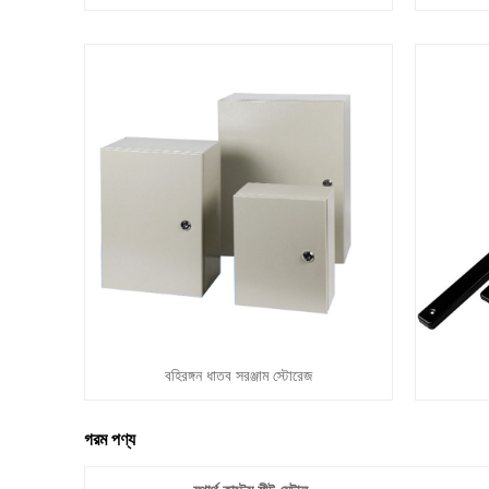
বহিরঙ্গন ধাতব সরঞ্জাম স্টোরেজ
গরম পণ্য