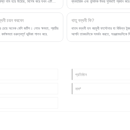
স্ত নাম হয়ে উঠেছে, বিশেষ করে যখন এটি
ব্যবহারিক এবং নান্দনিক উভয় সুবিধাই প্রদান কর
্ধনী চয়ন করবেন
ধাতু বন্ধনী কি?
র চেয়ে অনেক বেশি জটিল। লোড ক্ষমতা, প্রাচীর
ধাতব বন্ধনী হল বহুমুখী ফাস্টেনার যা বিভিন্ন টুক
কর্মক্ষমতা গুরুত্বপূর্ণ ভূমিকা পালন করে.
আপনি তাকগুলিকে সমর্থন করতে, সরঞ্জামগুলিকে 
চাইছেন না কেন, ধাতব বন্ধনীগুলি একটি শক্তিশাল
অন্বেষণ করব, যার উদ্দেশ্য, প্রকারগুলি এবং প্