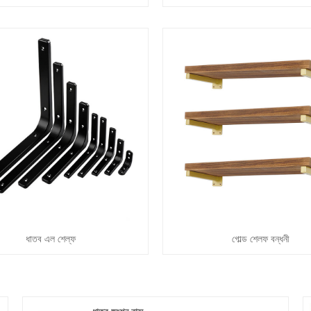
ধাতব এল শেল্ফ
গোল্ড শেলফ বন্ধনী