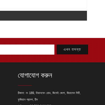
যোগাযোগ করুন
যাব্রিকেশন প্রকল্পের জন্য লেজার কাটিং
ঠিকানা: নং 189, তিয়ানফেং রোড, জিমেই জেলা, জিয়ামেন সিটি,
ফুজিয়ান প্রদেশ, চীন
ছে যে কেন একজন প্রস্তুতকারক তাদের