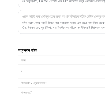
এই অনুসন্ধানে, Huimei পেশাদার এবং DIY উত্সাহীদের জন্য একইভাবে একটি বিশ্ব
শক্তিশালী ধাতব শেলফ বন্ধনীর ক্ষেত্রে আসে।
ওয়াল-মাউন্ট করা শেল্ফিংয়ের জন্য আপনি কীভাবে সঠিক মেটাল শেল্ফ বন
সঠিক মেটাল শেল্ফ বন্ধনী নির্বাচন করা সহজভাবে আকার এবং রঙের সাথে মিলে যাওয়া
গঠন, উপাদান বেধ, পৃষ্ঠ চিকিত্সা, এবং ইনস্টলেশন পরিবেশ সব দীর্ঘমেয়াদী নিরাপত্তা এবং 
অনুসন্ধান পাঠান